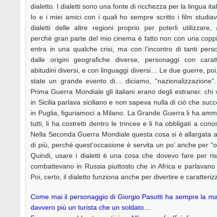
dialetto. I dialetti sono una fonte di ricchezza per la lingua i
Io e i miei amici con i quali ho sempre scritto i film studia
dialetti delle altre regioni proprio per poterli utilizzare,
perché gran parte del mio cinema è fatto non con una copp
entra in una qualche crisi, ma con l’incontro di tanti pers
dalle origini geografiche diverse, personaggi con carat
abitudini diversi, e con linguaggi diversi… Le due guerre, poi
state un grande evento di… diciamo, “nazionalizzazione”.
Prima Guerra Mondiale gli italiani erano degli estranei: chi 
in Sicilia parlava siciliano e non sapeva nulla di ciò che suc
in Puglia, figuriamoci a Milano. La Grande Guerra li ha amm
tutti, li ha costretti dentro le trincee e li ha obbligati a cono
Nella Seconda Guerra Mondiale questa cosa si è allargata 
di più, perché quest’occasione è servita un po’ anche per “omo
Quindi, usare i dialetti è una cosa che dovevo fare per risp
combattevano in Russia piuttosto che in Africa e parlavano la
Poi, certo, il dialetto funziona anche per divertire e caratter
Come mai il personaggio di Giorgio Pasotti ha sempre la m
davvero più un turista che un soldato…