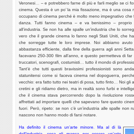
Veronesi… – e potrebbero farne di più e farli meglio se ci fo
cinema. Questa è un po’ la mia fissazione, ma è una cosa ne
occupano di cinema perché è molto meno impegnativo che far
danza. Tutti fanno cinema – e va benissimo – proprio 
all’industria. Se non ha alle spalle un’industria che lo sorre
vero che il grande cinema lo fanno negli Stati Uniti, che h
che sorregge tutte le loro imprese. Noi abbiamo avuto 
abbastanza efficiente, dalla fine della guerra agli anni Settan
facevano 250-300 film all’anno, e questo permetteva di far na
truccatori, scenografi, costumisti… tutto il mondo di profession
Tant’è che tutti questi bravissimi professionisti sono anda
statunitensi come si faceva cinema nel dopoguerra, perch
vecchio: era fatto tutto nei teatri di posa, tutto finto… Noi 
cretini e gli ridiamo dietro, ma in realtà sono furbi e intell
che il cinema stava percorrendo dopo la rivoluzione ross
affrettati ad importare quelli che sapevano fare questo cine
fuori. Però, ripeto: se non c’è un’industria alle spalle non 
nascono non hanno modo di farsi notare.
Ha definito il cinema un’arte minore. Ma al di là
dell’industria, cosa gli manca per essere un’arte