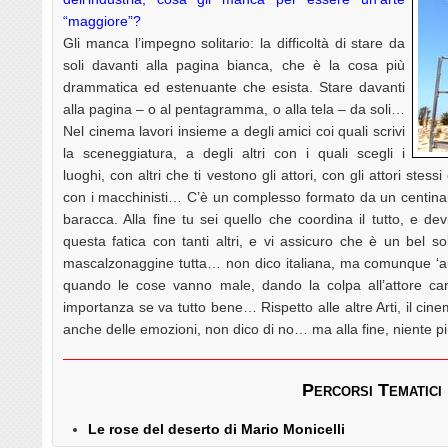
“maggiore”?
Gli manca l’impegno solitario: la difficoltà di stare da
soli davanti alla pagina bianca, che è la cosa più
drammatica ed estenuante che esista. Stare davanti
alla pagina – o al pentagramma, o alla tela – da soli…
Nel cinema lavori insieme a degli amici coi quali scrivi
la sceneggiatura, a degli altri con i quali scegli i
luoghi, con altri che ti vestono gli attori, con gli attori stess
con i macchinisti… C’è un complesso formato da un centina
baracca. Alla fine tu sei quello che coordina il tutto, e dev
questa fatica con tanti altri, e vi assicuro che è un bel sol
mascalzonaggine tutta… non dico italiana, ma comunque ‘auto
quando le cose vanno male, dando la colpa all’attore can
importanza se va tutto bene… Rispetto alle altre Arti, il c
anche delle emozioni, non dico di no… ma alla fine, niente pi
Percorsi Tematici
Le rose del deserto di Mario Monicelli