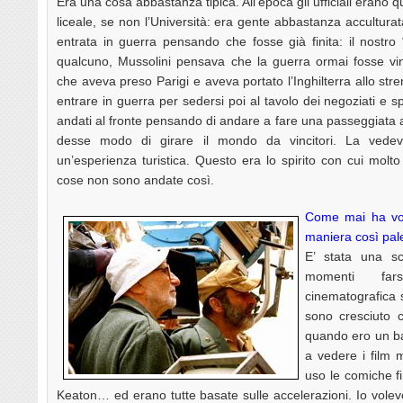
Era una cosa abbastanza tipica. All’epoca gli ufficiali erano
liceale, se non l’Università: era gente abbastanza acculturata
entrata in guerra pensando che fosse già finita: il nostro 
qualcuno, Mussolini pensava che la guerra ormai fosse vi
che aveva preso Parigi e aveva portato l’Inghilterra allo stre
entrare in guerra per sedersi poi al tavolo dei negoziati e sp
andati al fronte pensando di andare a fare una passeggiata
desse modo di girare il mondo da vincitori. La vede
un’esperienza turistica. Questo era lo spirito con cui molt
cose non sono andate così.
Come mai ha vol
maniera così pal
E’ stata una sc
momenti far
cinematografica 
sono cresciuto 
quando ero un b
a vedere i film 
uso le comiche fi
Keaton… ed erano tutte basate sulle accelerazioni. Io vole