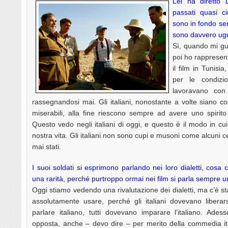
Lei ha diretto
passati quasi c
sono in fondo semp
sono davvero ugu
Sì, quando mi gu
poi ho rapprese
il film in Tunisi
per le condizi
lavoravano con
rassegnandosi mai. Gli italiani, nonostante a volte siano cos
miserabili, alla fine riescono sempre ad avere uno spirito 
Questo vedo negli italiani di oggi, e questo è il modo in cui
nostra vita. Gli italiani non sono cupi e musoni come alcuni c
mai stati.
I suoi soldati si esprimono parlando nei loro dialetti, cosa 
una rarità, perché purtroppo ormai nei film si parla sempre 
Oggi stiamo vedendo una rivalutazione dei dialetti, ma c’è st
assolutamente usare, perché gli italiani dovevano liberars
parlare italiano, tutti dovevano imparare l’italiano. Ade
opposta, anche – devo dire – per merito della commedia it