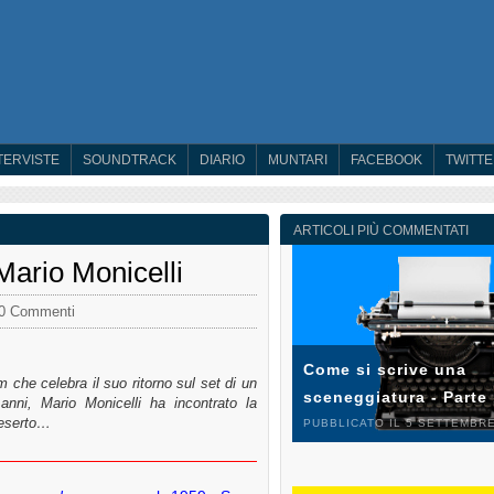
TERVISTE
SOUNDTRACK
DIARIO
MUNTARI
FACEBOOK
TWITT
ARTICOLI PIÙ COMMENTATI
Mario Monicelli
0 Commenti
Come si scrive una
lm che celebra il suo ritorno sul set di un
sceneggiatura - Parte
anni, Mario Monicelli ha incontrato la
deserto…
PUBBLICATO IL 5 SETTEMBRE