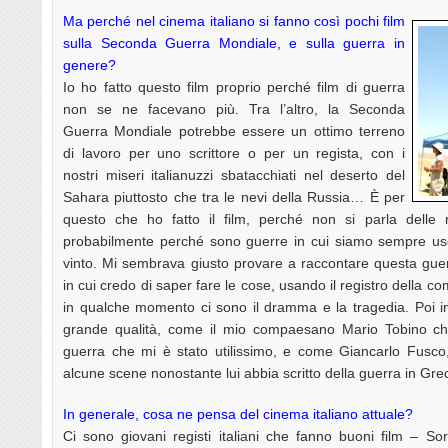
Ma perché nel cinema italiano si fanno così pochi film
sulla Seconda Guerra Mondiale, e sulla guerra in
genere?
Io ho fatto questo film proprio perché film di guerra
non se ne facevano più. Tra l’altro, la Seconda
Guerra Mondiale potrebbe essere un ottimo terreno
di lavoro per uno scrittore o per un regista, con i
nostri miseri italianuzzi sbatacchiati nel deserto del
Sahara piuttosto che tra le nevi della Russia… È per
questo che ho fatto il film, perché non si parla delle
probabilmente perché sono guerre in cui siamo sempre usc
vinto. Mi sembrava giusto provare a raccontare questa gue
in cui credo di saper fare le cose, usando il registro della co
in qualche momento ci sono il dramma e la tragedia. Poi in
grande qualità, come il mio compaesano Mario Tobino che 
guerra che mi è stato utilissimo, e come Giancarlo Fusco
alcune scene nonostante lui abbia scritto della guerra in Gre
In generale, cosa ne pensa del cinema italiano attuale?
Ci sono giovani registi italiani che fanno buoni film – So