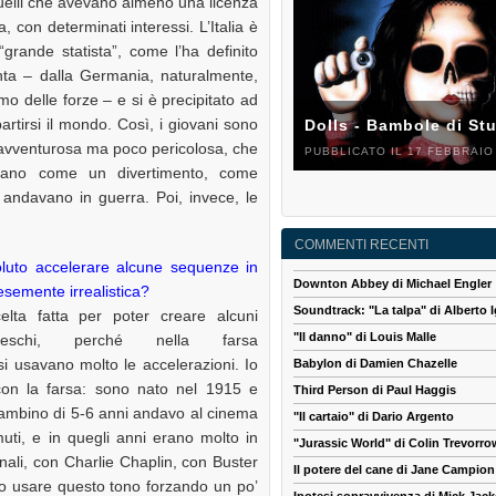
 quelli che avevano almeno una licenza
, con determinati interessi. L’Italia è
“grande statista”, come l’ha definito
nta – dalla Germania, naturalmente,
mo delle forze – e si è precipitato ad
artirsi il mondo. Così, i giovani sono
Dolls - Bambole di St
 avventurosa ma poco pericolosa, che
PUBBLICATO IL 17 FEBBRAIO
vano come un divertimento, come
o andavano in guerra. Poi, invece, le
COMMENTI RECENTI
uto accelerare alcune sequenze in
Downton Abbey di Michael Engler
esemente irrealistica?
Soundtrack: "La talpa" di Alberto I
elta fatta per poter creare alcuni
"Il danno" di Louis Malle
seschi, perché nella farsa
si usavano molto le accelerazioni. Io
Babylon di Damien Chazelle
con la farsa: sono nato nel 1915 e
Third Person di Paul Haggis
ambino di 5-6 anni andavo al cinema
"Il cartaio" di Dario Argento
muti, e in quegli anni erano molto in
"Jurassic World" di Colin Trevorro
nali, con Charlie Chaplin, con Buster
Il potere del cane di Jane Campion
vo usare questo tono forzando un po’