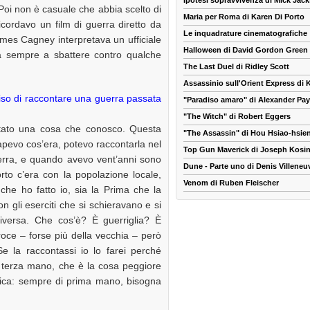
Ipotesi sopravvivenza di Mick Jac
. Poi non è casuale che abbia scelto di
Maria per Roma di Karen Di Porto
icordavo un film di guerra diretto da
Le inquadrature cinematografiche
James Cagney interpretava un ufficiale
Halloween di David Gordon Green
a sempre a sbattere contro qualche
The Last Duel di Ridley Scott
Assassinio sull'Orient Express di
iso di raccontare una guerra passata
"Paradiso amaro" di Alexander Pa
"The Witch" di Robert Eggers
ntato una cosa che conosco. Questa
"The Assassin" di Hou Hsiao-hsie
pevo cos’era, potevo raccontarla nel
Top Gun Maverick di Joseph Kosin
uerra, e quando avevo vent’anni sono
Dune - Parte uno di Denis Villeneu
rto c’era con la popolazione locale,
Venom di Ruben Fleischer
 che ho fatto io, sia la Prima che la
 gli eserciti che si schieravano e si
iversa. Che cos’è? È guerriglia? È
oce – forse più della vecchia – però
e la raccontassi io lo farei perché
i terza mano, che è la cosa peggiore
istica: sempre di prima mano, bisogna