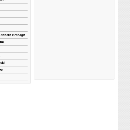
kson
 Kenneth Branagh
yne
n
ski
ve