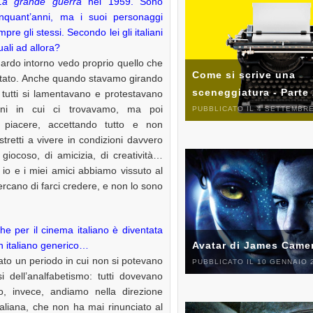
La grande guerra
nel 1959. Sono
inquant’anni, ma i suoi personaggi
re gli stessi. Secondo lei gli italiani
ali ad allora?
ardo intorno vedo proprio quello che
Come si scrive una
ntato. Anche quando stavamo girando
sceneggiatura - Parte
a, tutti si lamentavano e protestavano
oni in cui ci trovavamo, ma poi
PUBBLICATO IL 4 SETTEMBRE
 piacere, accettando tutto e non
tretti a vivere in condizioni davvero
giocoso, di amicizia, di creatività…
 io e i miei amici abbiamo vissuto al
ercano di farci credere, e non lo sono
che per il cinema italiano è diventata
un italiano generico…
Avatar di James Came
ato un periodo in cui non si potevano
PUBBLICATO IL 10 GENNAIO 
i dell’analfabetismo: tutti dovevano
sso, invece, andiamo nella direzione
aliana, che non ha mai rinunciato al