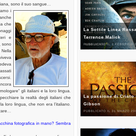
taliana, sono il suo sangue…
vamo i
 anche
ia che
La Sottile Linea Rossa
onaggi
Terrence Malick
teri e
, sono
PUBBLICATO IL 1 FEBBRAIO 
 Nella
viveva
cedeva
assati
scersi.
ancora
logare” gli italiani e la loro lingua.
La passione di Cristo 
ecchiare la realtà degli italiani che
Gibson
 loro lingua, che non era l’italiano.
izzare…
PUBBLICATO IL 31 MARZO 20
acchina fotografica in mano? Sembra