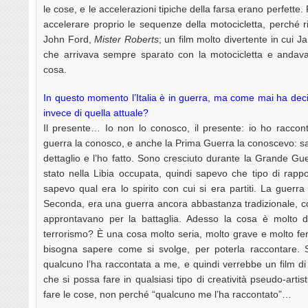
le cose, e le accelerazioni tipiche della farsa erano perfette
accelerare proprio le sequenze della motocicletta, perché r
John Ford,
Mister Roberts
; un film molto divertente in cui 
che arrivava sempre sparato con la motocicletta e andav
cosa.
In questo momento l’Italia è in guerra, ma come mai ha dec
invece di quella attuale?
Il presente… Io non lo conosco, il presente: io ho racco
guerra la conosco, e anche la Prima Guerra la conoscevo: sa
dettaglio e l’ho fatto. Sono cresciuto durante la Grande G
stato nella Libia occupata, quindi sapevo che tipo di rappo
sapevo qual era lo spirito con cui si era partiti. La guerra
Seconda, era una guerra ancora abbastanza tradizionale, con
approntavano per la battaglia. Adesso la cosa è molto d
terrorismo? È una cosa molto seria, molto grave e molto fer
bisogna sapere come si svolge, per poterla raccontare. S
qualcuno l’ha raccontata a me, e quindi verrebbe un film d
che si possa fare in qualsiasi tipo di creatività pseudo-art
fare le cose, non perché “qualcuno me l’ha raccontato”…