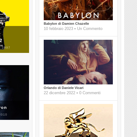
Babylon di Damien Chazelle
10 febbraio 2023 • Un Commento
 2
 1997
Orlando di Daniele Vicari
22 dicembre 2022 • 0 Commenti
ron
2010