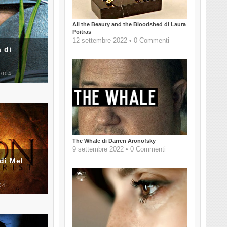
All the Beauty and the Bloodshed di Laura
Poitras
12 settembre 2022 • 0 Commenti
 di
2004
The Whale di Darren Aronofsky
9 settembre 2022 • 0 Commenti
di Mel
04