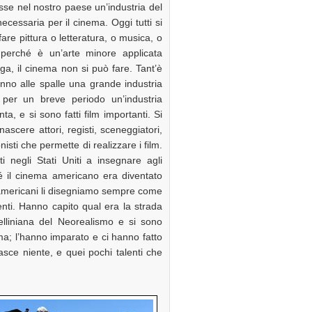
sse nel nostro paese un’industria del
cessaria per il cinema. Oggi tutti si
e pittura o letteratura, o musica, o
perché è un’arte minore applicata
gga, il cinema non si può fare. Tant’è
anno alle spalle una grande industria
per un breve periodo un’industria
ta, e si sono fatti film importanti. Si
scere attori, registi, sceneggiatori,
isti che permette di realizzare i film.
ti negli Stati Uniti a insegnare agli
é il cinema americano era diventato
gli americani li disegniamo sempre come
igenti. Hanno capito qual era la strada
elliniana del Neorealismo e si sono
ma; l’hanno imparato e ci hanno fatto
nasce niente, e quei pochi talenti che