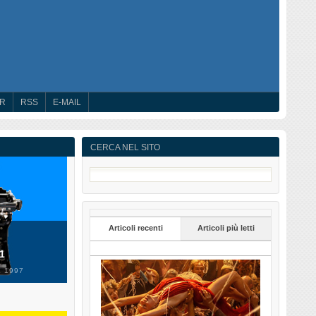
ER
RSS
E-MAIL
CERCA NEL SITO
Articoli recenti
Articoli più letti
 1
 1997