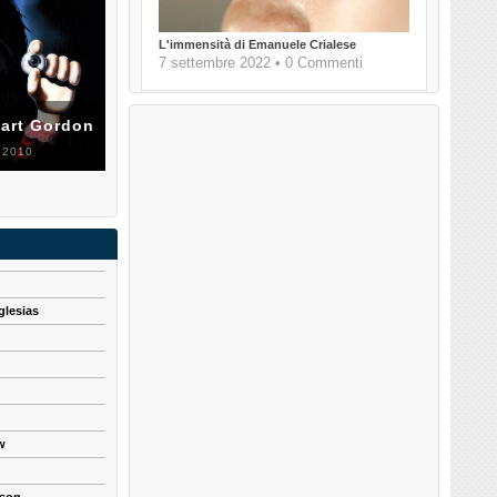
L'immensità di Emanuele Crialese
7 settembre 2022 • 0 Commenti
uart Gordon
 2010
glesias
w