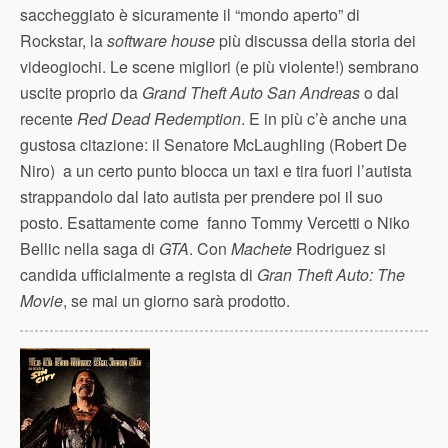
saccheggiato è sicuramente il “mondo aperto” di
Rockstar, la
software house
più discussa della storia dei
videogiochi. Le scene migliori (e più violente!) sembrano
uscite proprio da
Grand Theft Auto San Andreas
o dal
recente
Red Dead Redemption
. E in più c’è anche una
gustosa citazione: il Senatore McLaughling (Robert De
Niro) a un certo punto blocca un taxi e tira fuori l’autista
strappandolo dal lato autista per prendere poi il suo
posto. Esattamente come fanno Tommy Vercetti o Niko
Bellic nella saga di
GTA
. Con
Machete
Rodriguez si
candida ufficialmente a regista di
Gran Theft Auto: The
Movie
, se mai un giorno sarà prodotto.