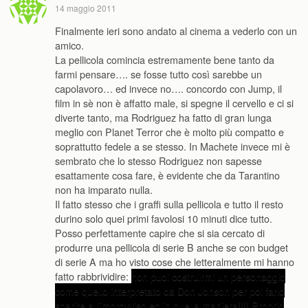
14 maggio 2011
Finalmente ieri sono andato al cinema a vederlo con un
amico.
La pellicola comincia estremamente bene tanto da
farmi pensare…. se fosse tutto così sarebbe un
capolavoro… ed invece no…. concordo con Jump, il
film in sè non è affatto male, si spegne il cervello e ci si
diverte tanto, ma Rodriguez ha fatto di gran lunga
meglio con Planet Terror che è molto più compatto e
soprattutto fedele a se stesso. In Machete invece mi è
sembrato che lo stesso Rodriguez non sapesse
esattamente cosa fare, è evidente che da Tarantino
non ha imparato nulla.
Il fatto stesso che i graffi sulla pellicola e tutto il resto
durino solo quei primi favolosi 10 minuti dice tutto.
Posso perfettamente capire che si sia cercato di
produrre una pellicola di serie B anche se con budget
di serie A ma ho visto cose che letteralmente mi hanno
fatto rabbrividire:
non puoi costruirmi un personaggio
come quello interpretato da Don Jonson per poi farlo
sparire all’improvviso ed in quella maniera!!!! Proprio