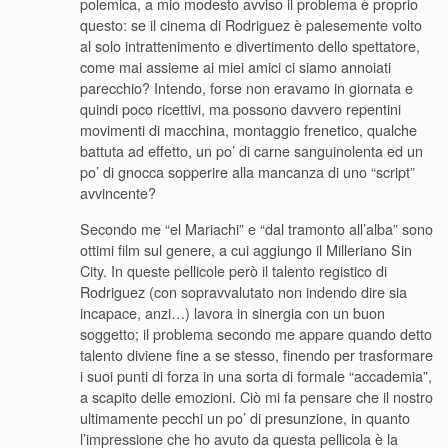
polemica, a mio modesto avviso il problema è proprio
questo: se il cinema di Rodriguez è palesemente volto
al solo intrattenimento e divertimento dello spettatore,
come mai assieme ai miei amici ci siamo annoiati
parecchio? Intendo, forse non eravamo in giornata e
quindi poco ricettivi, ma possono davvero repentini
movimenti di macchina, montaggio frenetico, qualche
battuta ad effetto, un po’ di carne sanguinolenta ed un
po’ di gnocca sopperire alla mancanza di uno “script”
avvincente?
Secondo me “el Mariachi” e “dal tramonto all’alba” sono
ottimi film sul genere, a cui aggiungo il Milleriano Sin
City. In queste pellicole però il talento registico di
Rodriguez (con sopravvalutato non indendo dire sia
incapace, anzi…) lavora in sinergia con un buon
soggetto; il problema secondo me appare quando detto
talento diviene fine a se stesso, finendo per trasformare
i suoi punti di forza in una sorta di formale “accademia”,
a scapito delle emozioni. Ciò mi fa pensare che il nostro
ultimamente pecchi un po’ di presunzione, in quanto
l’impressione che ho avuto da questa pellicola è la