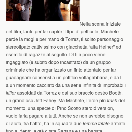
Nella scena iniziale
del film, tanto per far capire il tipo di pellicola, Machete
perde la moglie per mano di Torrez, il solito personaggio
stereotipato cattivissimo con giacchetta “alla Hefner” ed
esercito di ragazze al seguito. Di lì a poco viene
ingaggiato (e subito dopo incastrato) da un gruppo
criminale che ha organizzato un finto attentato per far
guadagnare consensi a un politico voltagabbana, e da lì
a un momento cacciato da una serie infinita di improbabili
killer
assoldati da Torrez e dal suo braccio destro Booth,
un grandioso Jeff Fahey. Ma Machete, l’eroe più
trash
del
momento, una specie di Pino Scotto steroid version,
vuole farla pagare a tutti. Anche se non avrebbe bisogno
di aiuto, tra l’altro, ha in squadra due
femme fatale
armate
fino ai denti: la già citata Sartana e una barista