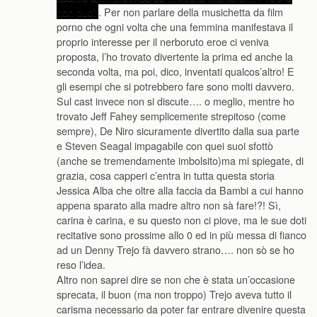
non puoi
. Per non parlare della musichetta da film
porno che ogni volta che una femmina manifestava il
proprio interesse per il nerboruto eroe ci veniva
proposta, l’ho trovato divertente la prima ed anche la
seconda volta, ma poi, dico, inventati qualcos’altro! E
gli esempi che si potrebbero fare sono molti davvero.
Sul cast invece non si discute…. o meglio, mentre ho
trovato Jeff Fahey semplicemente strepitoso (come
sempre), De Niro sicuramente divertito dalla sua parte
e Steven Seagal impagabile con quei suoi sfottò
(anche se tremendamente imbolsito)ma mi spiegate, di
grazia, cosa capperi c’entra in tutta questa storia
Jessica Alba che oltre alla faccia da Bambi a cui hanno
appena sparato alla madre altro non sà fare!?! Sì,
carina è carina, e su questo non ci piove, ma le sue doti
recitative sono prossime allo 0 ed in più messa di fianco
ad un Denny Trejo fà davvero strano…. non sò se ho
reso l’idea.
Altro non saprei dire se non che è stata un’occasione
sprecata, il buon (ma non troppo) Trejo aveva tutto il
carisma necessario da poter far entrare divenire questa