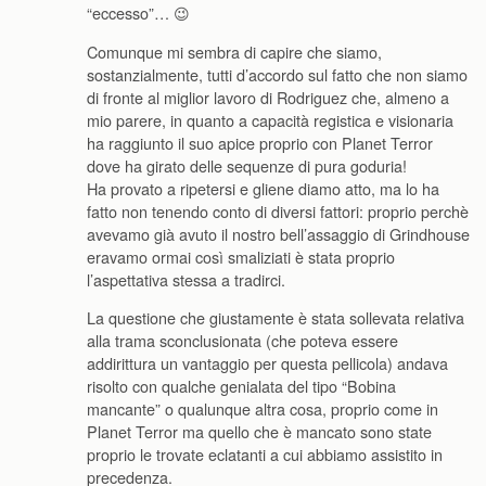
“eccesso”… 😉
Comunque mi sembra di capire che siamo,
sostanzialmente, tutti d’accordo sul fatto che non siamo
di fronte al miglior lavoro di Rodriguez che, almeno a
mio parere, in quanto a capacità registica e visionaria
ha raggiunto il suo apice proprio con Planet Terror
dove ha girato delle sequenze di pura goduria!
Ha provato a ripetersi e gliene diamo atto, ma lo ha
fatto non tenendo conto di diversi fattori: proprio perchè
avevamo già avuto il nostro bell’assaggio di Grindhouse
eravamo ormai così smaliziati è stata proprio
l’aspettativa stessa a tradirci.
La questione che giustamente è stata sollevata relativa
alla trama sconclusionata (che poteva essere
addirittura un vantaggio per questa pellicola) andava
risolto con qualche genialata del tipo “Bobina
mancante” o qualunque altra cosa, proprio come in
Planet Terror ma quello che è mancato sono state
proprio le trovate eclatanti a cui abbiamo assistito in
precedenza.