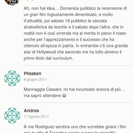
Ah, non hai idea… Domenica pubblico la recensione di
un gran film ingiustamente dimenticato, e molto
d’attualità, poi sabato 18 pubblico la vaccata
stratosferica da teschio e il sabato dopo l’altra, che in
realtà non è così orrenda ma si merita in pieno il rosso
anche per l’apprezzamento e il successo che ha
ottenuto all’epoca in patria. In entrambe c’è una grande
star di Hollywood che secondo me ha tolto almeno il
primo titolo dal curriculum.
Plissken
8 giugno 2011
Mannaggia Cassani, mi hai incuriosito ancora di più…
ma saprò attendere 😀
Andrea
17 agosto 2011
A me Rodriguez sembra uno che vorrebbe girare i film
con lo stile di Tarantino senza averne la genialità .