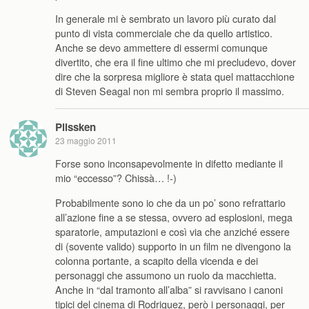
In generale mi è sembrato un lavoro più curato dal
punto di vista commerciale che da quello artistico.
Anche se devo ammettere di essermi comunque
divertito, che era il fine ultimo che mi precludevo, dover
dire che la sorpresa migliore è stata quel mattacchione
di Steven Seagal non mi sembra proprio il massimo.
Plissken
23 maggio 2011
Forse sono inconsapevolmente in difetto mediante il
mio “eccesso”? Chissà… !-)
Probabilmente sono io che da un po’ sono refrattario
all’azione fine a se stessa, ovvero ad esplosioni, mega
sparatorie, amputazioni e così via che anziché essere
di (sovente valido) supporto in un film ne divengono la
colonna portante, a scapito della vicenda e dei
personaggi che assumono un ruolo da macchietta.
Anche in “dal tramonto all’alba” si ravvisano i canoni
tipici del cinema di Rodriguez, però i personaggi, per