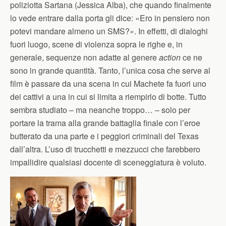
poliziotta Sartana (Jessica Alba), che quando finalmente
lo vede entrare dalla porta gli dice: «Ero in pensiero non
potevi mandare almeno un SMS?
»
. In effetti, di dialoghi
fuori luogo, scene di violenza sopra le righe e, in
generale, sequenze non adatte al genere
action
ce ne
sono in grande quantità. Tanto, l’unica cosa che serve al
film è passare da una scena in cui Machete fa fuori uno
dei cattivi a una in cui si limita a riempirlo di botte. Tutto
sembra studiato – ma neanche troppo… – solo per
portare la trama alla grande battaglia finale con l’eroe
butterato da una parte e i peggiori criminali del Texas
dall’altra. L’uso di trucchetti e mezzucci che farebbero
impallidire qualsiasi docente di sceneggiatura è voluto.