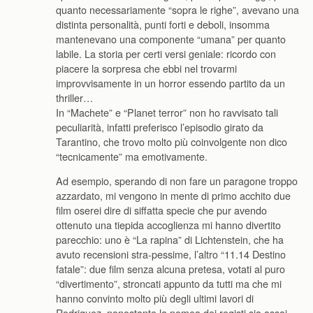
quanto necessariamente “sopra le righe”, avevano una
distinta personalità, punti forti e deboli, insomma
mantenevano una componente “umana” per quanto
labile. La storia per certi versi geniale: ricordo con
piacere la sorpresa che ebbi nel trovarmi
improvvisamente in un horror essendo partito da un
thriller…
In “Machete” e “Planet terror” non ho ravvisato tali
peculiarità, infatti preferisco l’episodio girato da
Tarantino, che trovo molto più coinvolgente non dico
“tecnicamente” ma emotivamente.
Ad esempio, sperando di non fare un paragone troppo
azzardato, mi vengono in mente di primo acchito due
film oserei dire di siffatta specie che pur avendo
ottenuto una tiepida accoglienza mi hanno divertito
parecchio: uno è “La rapina” di Lichtenstein, che ha
avuto recensioni stra-pessime, l’altro “11.14 Destino
fatale”: due film senza alcuna pretesa, votati al puro
“divertimento”, stroncati appunto da tutti ma che mi
hanno convinto molto più degli ultimi lavori di
Rodriguez, nonostante la nomea dei registi sia assai