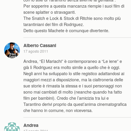
Per sopperire a questa mancanza riempie i suoi film di
scene splatter o stravaganti.
The Snatch e Lock & Stock di Ritchie sono molto più
tarantiniani dei film di Rodriguez.
Detto questo Machete è comunque divertente.
Alberto Cassani
17 agosto 2011
Andrea, “El Mariachi” è contemporaneo a “Le iene” e
già lì Rodriguez era molto simile a quello che è oggi.
Negli anni ha sviluppato lo stile registico adattandosi ai
maggiori mezzi a disposizione, ma la cialtroneria delle
sue storie è rimasta la stessa e i suoi personaggi non
sono mai cambiati di molto (neanche quando ha fatto
film per bambini). Credo che l’amicizia tra lui e
Tarantino derivi proprio da quest’anima cinematografica
che hanno in comune, non viceversa.
Andrea
17 agosto 2011