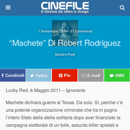
1 Settembre 2010 • 31 Commenti
“Machete” Di Robert Rodriguez
Sandro Paté
Condividi
Twitta
Pin
E-mail
SMS
Lucky Red, 6 Maggio 2011 –
Ignorante
Machete dichiara guerra al Texas. Da solo. Sì, perché c’è
una potente organizzazione criminale che ha in pugno
l’intero Stato della stella solitaria dopo aver finanziato la
campagna elettorale di un folle, assunto killer spietati e