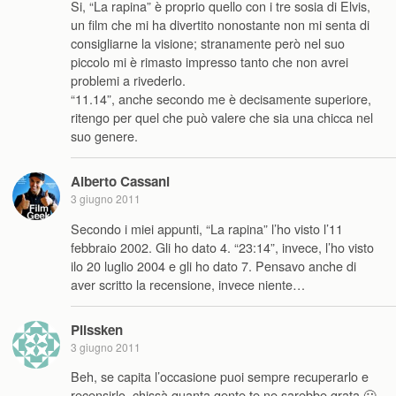
Si, “La rapina” è proprio quello con i tre sosia di Elvis,
un film che mi ha divertito nonostante non mi senta di
consigliarne la visione; stranamente però nel suo
piccolo mi è rimasto impresso tanto che non avrei
problemi a rivederlo.
“11.14”, anche secondo me è decisamente superiore,
ritengo per quel che può valere che sia una chicca nel
suo genere.
Alberto Cassani
3 giugno 2011
Secondo i miei appunti, “La rapina” l’ho visto l’11
febbraio 2002. Gli ho dato 4. “23:14”, invece, l’ho visto
ilo 20 luglio 2004 e gli ho dato 7. Pensavo anche di
aver scritto la recensione, invece niente…
Plissken
3 giugno 2011
Beh, se capita l’occasione puoi sempre recuperarlo e
recensirlo, chissà quanta gente te ne sarebbe grata 🙂