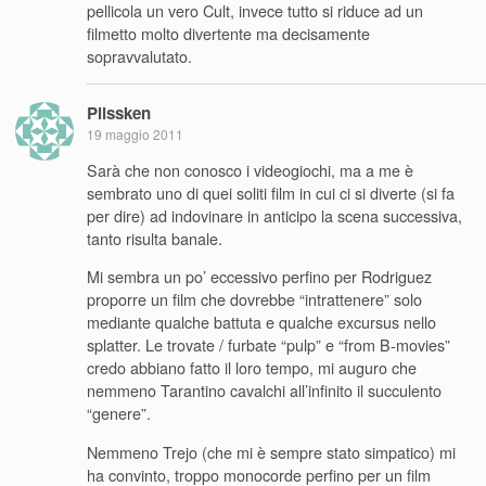
pellicola un vero Cult, invece tutto si riduce ad un
filmetto molto divertente ma decisamente
sopravvalutato.
Plissken
19 maggio 2011
Sarà che non conosco i videogiochi, ma a me è
sembrato uno di quei soliti film in cui ci si diverte (si fa
per dire) ad indovinare in anticipo la scena successiva,
tanto risulta banale.
Mi sembra un po’ eccessivo perfino per Rodriguez
proporre un film che dovrebbe “intrattenere” solo
mediante qualche battuta e qualche excursus nello
splatter. Le trovate / furbate “pulp” e “from B-movies”
credo abbiano fatto il loro tempo, mi auguro che
nemmeno Tarantino cavalchi all’infinito il succulento
“genere”.
Nemmeno Trejo (che mi è sempre stato simpatico) mi
ha convinto, troppo monocorde perfino per un film