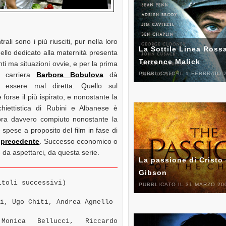
rali sono i più riusciti, pur nella loro
La Sottile Linea Rossa
ello dedicato alla maternità presenta
Terrence Malick
anti ma situazioni ovvie, e per la prima
a carriera
Barbora Bobulova
dà
PUBBLICATO IL 1 FEBBRAIO 
di essere mal diretta. Quello sul
 forse il più ispirato, e nonostante la
chiettistica di Rubini e Albanese è
bra davvero compiuto nonostante la
e spese a proposito del film in fase di
l
precedente
. Successo economico o
da aspettarci, da questa serie.
La passione di Cristo 
Gibson
toli successivi)
PUBBLICATO IL 31 MARZO 20
i, Ugo Chiti, Andrea Agnello
onica Bellucci, Riccardo