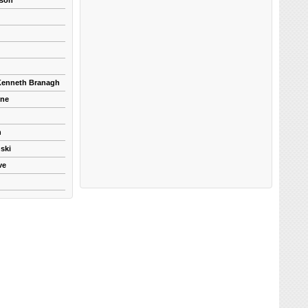
kson
 Kenneth Branagh
yne
n
ski
ve