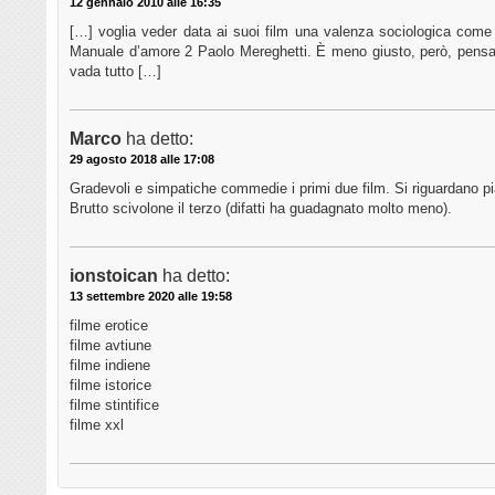
12 gennaio 2010 alle 16:35
[…] voglia veder data ai suoi film una valenza sociologica come 
Manuale d’amore 2 Paolo Mereghetti. È meno giusto, però, pensa
vada tutto […]
Marco
ha detto:
29 agosto 2018 alle 17:08
Gradevoli e simpatiche commedie i primi due film. Si riguardano p
Brutto scivolone il terzo (difatti ha guadagnato molto meno).
ionstoican
ha detto:
13 settembre 2020 alle 19:58
filme erotice
filme avtiune
filme indiene
filme istorice
filme stintifice
filme xxl