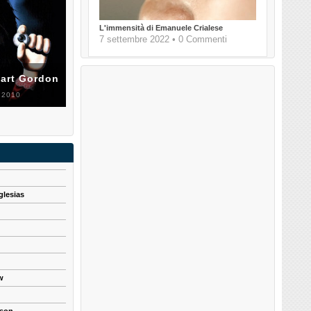
L'immensità di Emanuele Crialese
7 settembre 2022 • 0 Commenti
uart Gordon
 2010
glesias
w