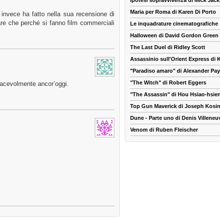
Ipotesi sopravvivenza di Mick Jac
Maria per Roma di Karen Di Porto
invece ha fatto nella sua recensione di
re che perché si fanno film commerciali
Le inquadrature cinematografiche
Halloween di David Gordon Green
The Last Duel di Ridley Scott
Assassinio sull'Orient Express di
"Paradiso amaro" di Alexander Pa
"The Witch" di Robert Eggers
iacevolmente ancor’oggi.
"The Assassin" di Hou Hsiao-hsie
Top Gun Maverick di Joseph Kosin
Dune - Parte uno di Denis Villeneu
Venom di Ruben Fleischer