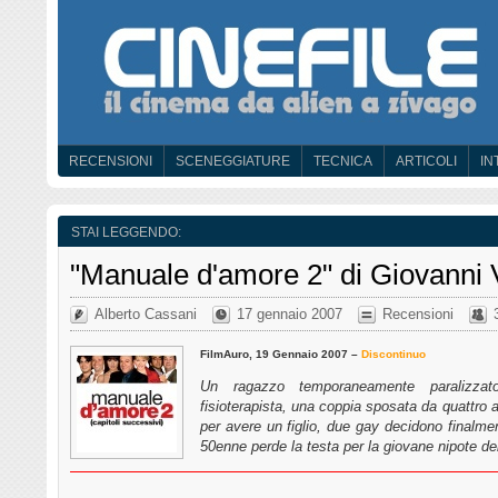
RECENSIONI
SCENEGGIATURE
TECNICA
ARTICOLI
IN
STAI LEGGENDO:
"Manuale d'amore 2" di Giovanni 
Alberto Cassani
17 gennaio 2007
Recensioni
FilmAuro, 19 Gennaio 2007 –
Discontinuo
Un ragazzo temporaneamente paralizza
fisioterapista, una coppia sposata da quattro an
per avere un figlio, due gay decidono finalm
50enne perde la testa per la giovane nipote de