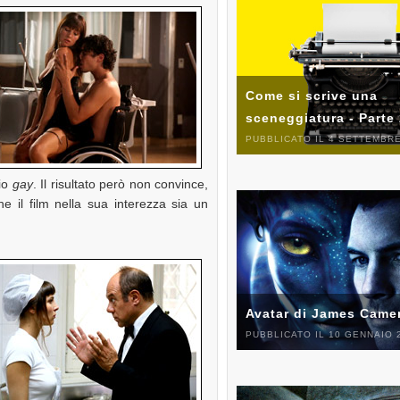
Come si scrive una
sceneggiatura - Parte
PUBBLICATO IL 4 SETTEMBRE
nio
gay
. Il risultato però non convince,
e il film nella sua interezza sia un
Avatar di James Came
PUBBLICATO IL 10 GENNAIO 