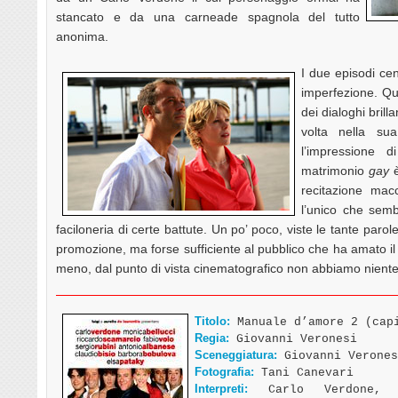
stancato e da una carneade spagnola del tutto
anonima.
I due episodi cent
imperfezione. Qu
dei dialoghi brill
volta nella su
l’impressione 
matrimonio
gay
è
recitazione mac
l’unico che sem
faciloneria di certe battute. Un po’ poco, viste le tante parol
promozione, ma forse sufficiente al pubblico che ha amato i
meno, dal punto di vista cinematografico non abbiamo niente 
Titolo:
Manuale d’amore 2 (capi
Regia:
Giovanni Veronesi
Sceneggiatura:
Giovanni Verones
Fotografia:
Tani Canevari
Interpreti:
Carlo Verdone, M