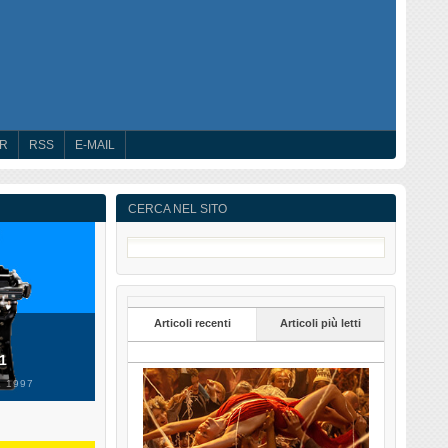
ER
RSS
E-MAIL
CERCA NEL SITO
Articoli recenti
Articoli più letti
 1
 1997