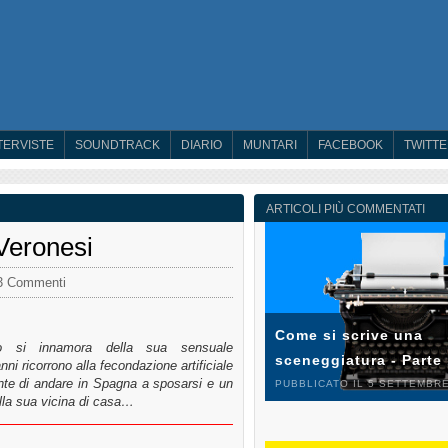
TERVISTE
SOUNDTRACK
DIARIO
MUNTARI
FACEBOOK
TWITT
ARTICOLI PIÙ COMMENTATI
Veronesi
3 Commenti
Come si scrive una
to si innamora della sua sensuale
sceneggiatura - Parte
ni ricorrono alla fecondazione artificiale
ente di andare in Spagna a sposarsi e un
PUBBLICATO IL 5 SETTEMBRE
lla sua vicina di casa…