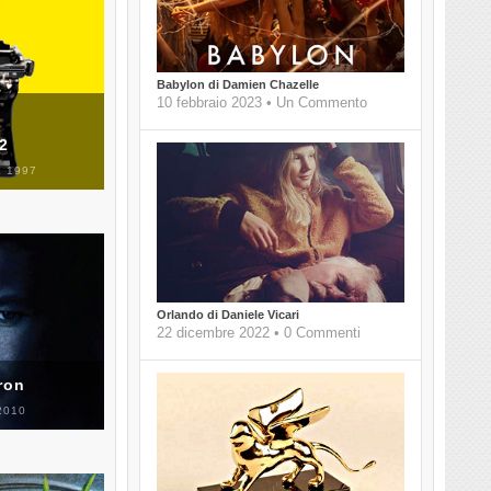
Babylon di Damien Chazelle
10 febbraio 2023 • Un Commento
 2
 1997
Orlando di Daniele Vicari
22 dicembre 2022 • 0 Commenti
ron
2010