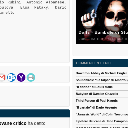
io Rubini, Antonio Albanese,
bulova, Elsa Pataky, Dario
iorello
Dolls - Bambole di St
PUBBLICATO IL 17 FEBBRAIO
COMMENTI RECENTI
Downton Abbey di Michael Engler
Soundtrack: "La talpa" di Alberto I
"Il danno" di Louis Malle
Babylon di Damien Chazelle
Third Person di Paul Haggis
"Il cartaio" di Dario Argento
"Jurassic World" di Colin Trevorro
Il potere del cane di Jane Campion
ovane critico
ha detto: