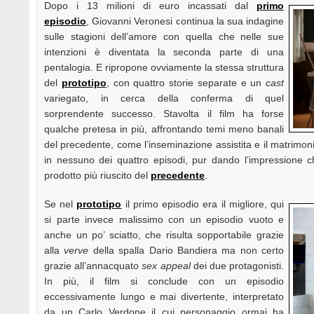
Dopo i 13 milioni di euro incassati dal
primo
episodio
, Giovanni Veronesi continua la sua indagine
sulle stagioni dell’amore con quella che nelle sue
intenzioni è diventata la seconda parte di una
pentalogia. E ripropone ovviamente la stessa struttura
del
prototipo
, con quattro storie separate e un
cast
variegato, in cerca della conferma di quel
sorprendente successo. Stavolta il film ha forse
qualche pretesa in più, affrontando temi meno banali
del precedente, come l’inseminazione assistita e il matrimo
in nessuno dei quattro episodi, pur dando l’impressione ch
prodotto più riuscito del
precedente
.
Se nel
prototipo
il primo episodio era il migliore, qui
si parte invece malissimo con un episodio vuoto e
anche un po’ sciatto, che risulta sopportabile grazie
alla
verve
della spalla Dario Bandiera ma non certo
grazie all’annacquato
sex appeal
dei due protagonisti.
In più, il film si conclude con un episodio
eccessivamente lungo e mai divertente, interpretato
da un Carlo Verdone il cui personaggio ormai ha