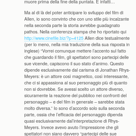
muore prima della fine della puntata. E infatti…
Ma al di là del poter anticipare lo sviluppo del film di
Allen, io sono convinto che con uno stile più incalzante
nella seconda parte la storia avrebbe guadagnato
pathos. Nella conferenza stampa che ho riportato qui
http://www.cinefile.biz/?p=4125
Allen dice testualmente
(per lo meno, nella mia traduzione della sua risposta in
inglese) “Vorrei comunque mettere l’accento sul fatto
che guardando il film, gli spettatori sono partecipi delle
sue vicende, capiscono il suo stato d’animo. Questo
dipende esclusivamente dal carisma di Jonathan Rhys-
Meyers: è un attore così magnetico, così interessante,
che ci si appassiona al suo personaggio più di quanto
non si dovrebbe. Se avessi scelto un attore diverso,
sicuramente la reazione del pubblico nei confronti del
personaggio – e del film in generale – sarebbe stata
molto diversa.” Io sono d’accordo solo sulla seconda
parte, ossia che l’efficacia del personaggio dipenda
quasi esclusivamente dal’interpretazione di Rhys-
Meyers. Invece avevo avuto l’impressione che gli
spettatori non siano davvero “partecipi delle sue