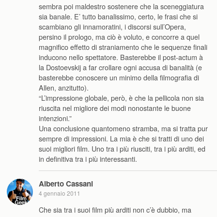
sembra poi maldestro sostenere che la sceneggiatura
sia banale. E’ tutto banalissimo, certo, le frasi che si
scambiano gli innamoratini, i discorsi sull’Opera,
persino il prologo, ma ciò è voluto, e concorre a quel
magnifico effetto di straniamento che le sequenze finali
inducono nello spettatore. Basterebbe il post-actum à
la Dostoevskij a far crollare ogni accusa di banalità (e
basterebbe conoscere un minimo della filmografia di
Allen, anzitutto).
“L’impressione globale, però, è che la pellicola non sia
riuscita nel migliore dei modi nonostante le buone
intenzioni.”
Una conclusione quantomeno stramba, ma si tratta pur
sempre di impressioni. La mia è che si tratti di uno dei
suoi migliori film. Uno tra i più riusciti, tra i più arditi, ed
in definitiva tra i più interessanti.
Alberto Cassani
4 gennaio 2011
Che sia tra i suoi film più arditi non c’è dubbio, ma