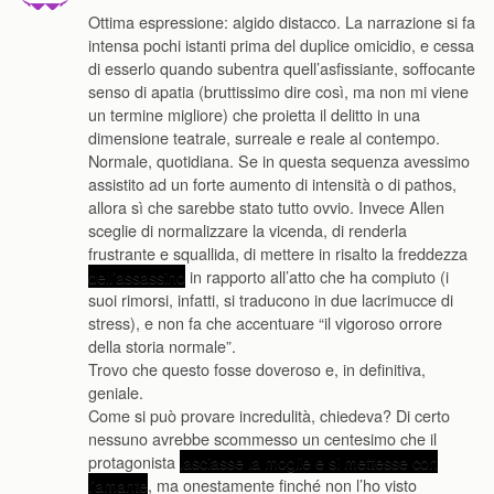
Ottima espressione: algido distacco. La narrazione si fa
intensa pochi istanti prima del duplice omicidio, e cessa
di esserlo quando subentra quell’asfissiante, soffocante
senso di apatia (bruttissimo dire così, ma non mi viene
un termine migliore) che proietta il delitto in una
dimensione teatrale, surreale e reale al contempo.
Normale, quotidiana. Se in questa sequenza avessimo
assistito ad un forte aumento di intensità o di pathos,
allora sì che sarebbe stato tutto ovvio. Invece Allen
sceglie di normalizzare la vicenda, di renderla
frustrante e squallida, di mettere in risalto la freddezza
dell’assassino
in rapporto all’atto che ha compiuto (i
suoi rimorsi, infatti, si traducono in due lacrimucce di
stress), e non fa che accentuare “il vigoroso orrore
della storia normale”.
Trovo che questo fosse doveroso e, in definitiva,
geniale.
Come si può provare incredulità, chiedeva? Di certo
nessuno avrebbe scommesso un centesimo che il
protagonista
lasciasse la moglie e si mettesse con
l’amante
, ma onestamente finché non l’ho visto