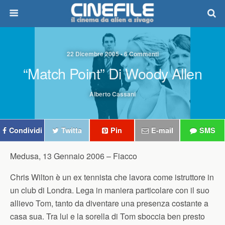
22 Dicembre 2005 • 6 Commenti
“Match Point” Di Woody Allen
Alberto Cassani
Condividi
Twitta
Pin
E-mail
SMS
Medusa, 13 Gennaio 2006 –
Fiacco
Chris Wilton è un ex tennista che lavora come istruttore in
un club di Londra. Lega in maniera particolare con il suo
allievo Tom, tanto da diventare una presenza costante a
casa sua. Tra lui e la sorella di Tom sboccia ben presto