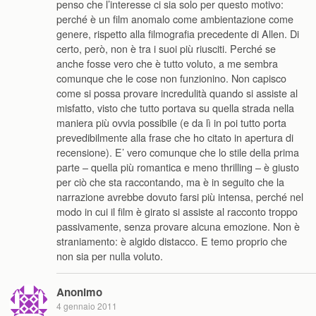
penso che l’interesse ci sia solo per questo motivo:
perché è un film anomalo come ambientazione come
genere, rispetto alla filmografia precedente di Allen. Di
certo, però, non è tra i suoi più riusciti. Perché se
anche fosse vero che è tutto voluto, a me sembra
comunque che le cose non funzionino. Non capisco
come si possa provare incredulità quando si assiste al
misfatto, visto che tutto portava su quella strada nella
maniera più ovvia possibile (e da lì in poi tutto porta
prevedibilmente alla frase che ho citato in apertura di
recensione). E’ vero comunque che lo stile della prima
parte – quella più romantica e meno thrilling – è giusto
per ciò che sta raccontando, ma è in seguito che la
narrazione avrebbe dovuto farsi più intensa, perché nel
modo in cui il film è girato si assiste al racconto troppo
passivamente, senza provare alcuna emozione. Non è
straniamento: è algido distacco. E temo proprio che
non sia per nulla voluto.
Anonimo
4 gennaio 2011