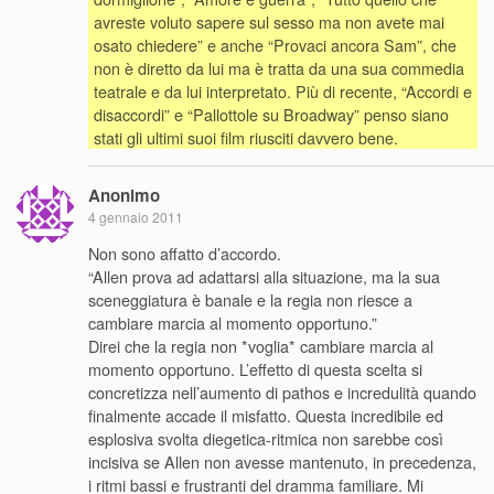
avreste voluto sapere sul sesso ma non avete mai
osato chiedere” e anche “Provaci ancora Sam”, che
non è diretto da lui ma è tratta da una sua commedia
teatrale e da lui interpretato. Più di recente, “Accordi e
disaccordi” e “Pallottole su Broadway” penso siano
stati gli ultimi suoi film riusciti davvero bene.
Anonimo
4 gennaio 2011
Non sono affatto d’accordo.
“Allen prova ad adattarsi alla situazione, ma la sua
sceneggiatura è banale e la regia non riesce a
cambiare marcia al momento opportuno.”
Direi che la regia non *voglia* cambiare marcia al
momento opportuno. L’effetto di questa scelta si
concretizza nell’aumento di pathos e incredulità quando
finalmente accade il misfatto. Questa incredibile ed
esplosiva svolta diegetica-ritmica non sarebbe così
incisiva se Allen non avesse mantenuto, in precedenza,
i ritmi bassi e frustranti del dramma familiare. Mi