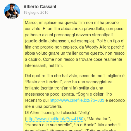
Alberto Cassani
19 giugno 2010
Marco, mi spiace ma questo film non mi ha proprio
convinto. E’ un film abbastanza prevedibile, con poco
pathos e alcuni personaggi davvero stereotipati
(quello della Johansson, ad esempio). Poi è un tipo di
film che proprio non capisco, da Woody Allen: perché
abbia voluto girare un thriller come questo, non riesco
a capirlo. Come non riesco a trovare cose realmente
interessanti, nel film.
Dei quattro film che hai visto, secondo me il migliore è
“Basta che funzioni”, che ha una sceneggiatura
brillante (scritta trent’anni fa) svilita da una
messinscena poco ispirata. “Sogni e delitti” l’ho
recensito qui
http://www.cinefile.biz/?p=833
e secondo
me è una porcheria.
Di Allen ti consiglio i classici: “Zelig”
(
http://www.cinefile.biz/?p=4180
), “Manhattan”,
“Hannah e le sue sorelle”, “Io e Annie”. Ma anche “Il
dormiglione”, “Amore e guerra”, “Tutto quello che