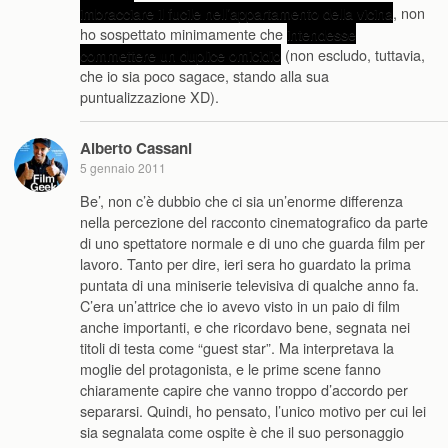
imbracciare il fucile nell’appartamento della vicina
, non
ho sospettato minimamente che
intendesse
commettere un duplice omicidio
(non escludo, tuttavia,
che io sia poco sagace, stando alla sua
puntualizzazione XD).
Alberto Cassani
5 gennaio 2011
Be’, non c’è dubbio che ci sia un’enorme differenza
nella percezione del racconto cinematografico da parte
di uno spettatore normale e di uno che guarda film per
lavoro. Tanto per dire, ieri sera ho guardato la prima
puntata di una miniserie televisiva di qualche anno fa.
C’era un’attrice che io avevo visto in un paio di film
anche importanti, e che ricordavo bene, segnata nei
titoli di testa come “guest star”. Ma interpretava la
moglie del protagonista, e le prime scene fanno
chiaramente capire che vanno troppo d’accordo per
separarsi. Quindi, ho pensato, l’unico motivo per cui lei
sia segnalata come ospite è che il suo personaggio