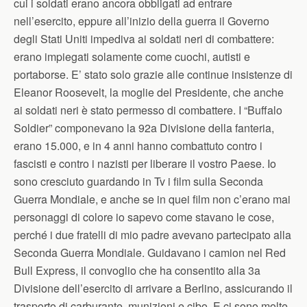
cui i soldati erano ancora obbligati ad entrare
nell’esercito, eppure all’inizio della guerra il Governo
degli Stati Uniti impediva ai soldati neri di combattere:
erano impiegati solamente come cuochi, autisti e
portaborse. E’ stato solo grazie alle continue insistenze di
Eleanor Roosevelt, la moglie del Presidente, che anche
ai soldati neri è stato permesso di combattere. I “Buffalo
Soldier” componevano la 92a Divisione della fanteria,
erano 15.000, e in 4 anni hanno combattuto contro i
fascisti e contro i nazisti per liberare il vostro Paese. Io
sono cresciuto guardando in Tv i film sulla Seconda
Guerra Mondiale, e anche se in quei film non c’erano mai
personaggi di colore io sapevo come stavano le cose,
perché i due fratelli di mio padre avevano partecipato alla
Seconda Guerra Mondiale. Guidavano i camion nel Red
Bull Express, il convoglio che ha consentito alla 3a
Divisione dell’esercito di arrivare a Berlino, assicurando il
trasporto di carburante, munizioni e cibo. E ci sono molte