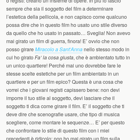
o registi: creano un insieme di opere. In più io lascio
sempre che sia il soggetto del film a determinare
l’estetica della pellicola, e non capisco come qualcuno
possa dire che in questo film ho usato uno stile diverso
da quello che ho usato in passato… Sveglia! Non avevo
mai girato un film di guerra, finora! E’ ovvio che non
posso girare
Miracolo a Sant’Anna
nello stesso modo in
cui ho girato
Fa’ la cosa giusta
, che è ambientato tutto in
un unico quartiere! Perché mai uno dovrebbe fare le
stesse scelte estetiche per un film ambientato in un
quartiere e per un film epico? Questa è una cosa che
vorrei che i giovani registi capissero bene: non devi
imporre il tuo stile al soggetto, devi lasciare che il
soggetto ti dica come girare il film. E’ il soggetto che ti
deve dire che scenografie usare, che tipo di musica
scegliere, come montare le sequenze… E’ per questo
che confrontare lo stile di questo film con i miei
precedenti è ridicolo: non ho mai girato un film sulla