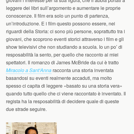
giovani l’interesse per la sua figura, che li abbia portati a
leggere dei libri sull’argomento e aumentare le proprie
conoscenze. Il film era solo un punto di partenza,
un’introduzione. E i film questo possono essere, nei
riguardi della Storia: ci sono più persone, soprattutto tra i
giovani, che scoprono eventi storici attraverso i film e gli
show televisivi che non studiando a scuola. Io un po’ di
resposabilità la sento, per quello che racconto ai miei
spettatori. Il romanzo di James McBride da cui è tratto
Miracolo a Sant’Anna
racconta una storia inventata
basandosi su eventi realmente accaduti, ma molto
spesso ci capita di leggere «basato su una storia vera»
quando tutto quello che ci viene raccontato è inventato. Il
regista ha la resposabilità di decidere quale di queste
due strade seguire.