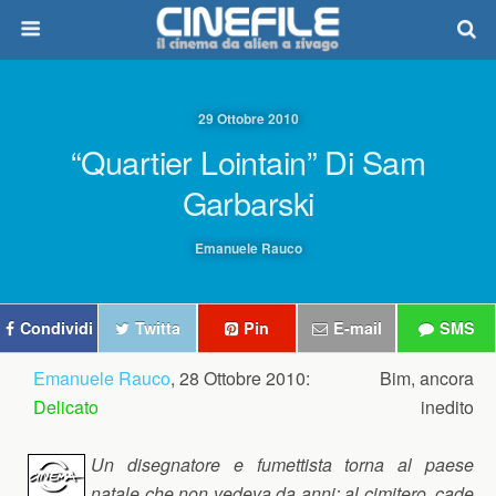
29 Ottobre 2010
“Quartier Lointain” Di Sam
Garbarski
Emanuele Rauco
Condividi
Twitta
Pin
E-mail
SMS
Emanuele Rauco
, 28 Ottobre 2010:
Bim, ancora
Delicato
inedito
Un disegnatore e fumettista torna al paese
natale che non vedeva da anni: al cimitero, cade