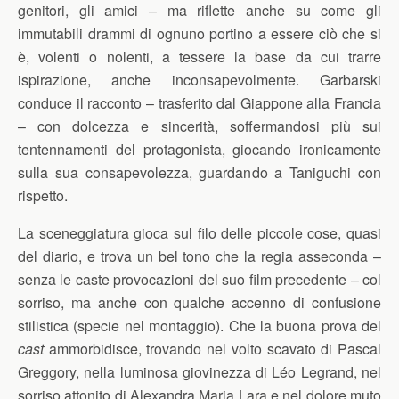
genitori, gli amici – ma riflette anche su come gli
immutabili drammi di ognuno portino a essere ciò che si
è, volenti o nolenti, a tessere la base da cui trarre
ispirazione, anche inconsapevolmente. Garbarski
conduce il racconto – trasferito dal Giappone alla Francia
– con dolcezza e sincerità, soffermandosi più sui
tentennamenti del protagonista, giocando ironicamente
sulla sua consapevolezza, guardando a Taniguchi con
rispetto.
La sceneggiatura gioca sul filo delle piccole cose, quasi
del diario, e trova un bel tono che la regia asseconda –
senza le caste provocazioni del suo film precedente – col
sorriso, ma anche con qualche accenno di confusione
stilistica (specie nel montaggio). Che la buona prova del
cast
ammorbidisce, trovando nel volto scavato di Pascal
Greggory, nella luminosa giovinezza di Léo Legrand, nel
sorriso attonito di Alexandra Maria Lara e nel dolore muto