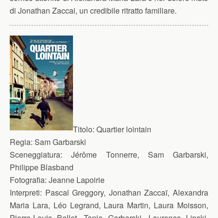
di Jonathan Zaccai, un credibile ritratto familiare.
Titolo:
Quartier lointain
Regia:
Sam Garbarski
Sceneggiatura:
Jérôme Tonnerre, Sam Garbarski,
Philippe Blasband
Fotografia:
Jeanne Lapoirie
Interpreti:
Pascal Greggory, Jonathan Zaccaï, Alexandra
Maria Lara, Léo Legrand, Laura Martin, Laura Moisson,
Pierre-Louis Bellet, Tania Garbarski, Laurence Lipski,