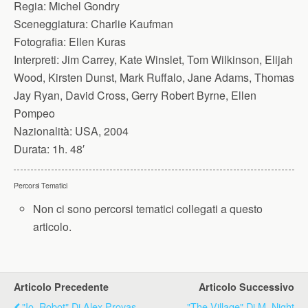
Regia:
Michel Gondry
Sceneggiatura:
Charlie Kaufman
Fotografia:
Ellen Kuras
Interpreti:
Jim Carrey, Kate Winslet, Tom Wilkinson, Elijah
Wood, Kirsten Dunst, Mark Ruffalo, Jane Adams, Thomas
Jay Ryan, David Cross, Gerry Robert Byrne, Ellen
Pompeo
Nazionalità:
USA, 2004
Durata:
1h. 48′
Percorsi Tematici
Non ci sono percorsi tematici collegati a questo
articolo.
Articolo Precedente
Articolo Successivo
"Io, Robot" Di Alex Proyas
"The Village" Di M. Night