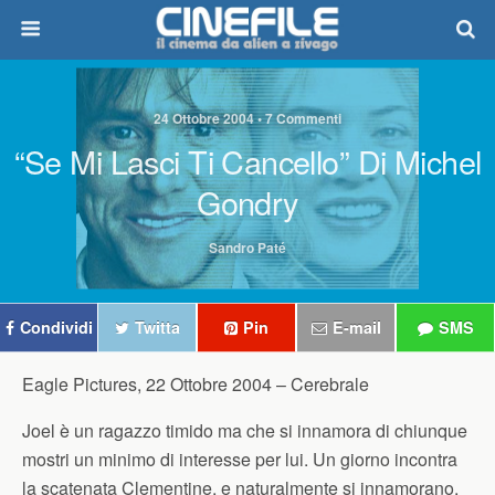
24 Ottobre 2004 • 7 Commenti
“Se Mi Lasci Ti Cancello” Di Michel
Gondry
Sandro Paté
Condividi
Twitta
Pin
E-mail
SMS
Eagle Pictures, 22 Ottobre 2004 –
Cerebrale
Joel è un ragazzo timido ma che si innamora di chiunque
mostri un minimo di interesse per lui. Un giorno incontra
la scatenata Clementine, e naturalmente si innamorano.