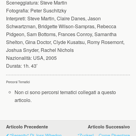
Sceneggiatura:
Steve Martin
Fotografia:
Peter Suschitzky
Interpreti:
Steve Martin, Claire Danes, Jason
Schwartzman, Bridgette Wilson-Sampras, Rebecca
Pidgeon, Sam Bottoms, Frances Conroy, Samantha
Shelton, Gina Doctor, Clyde Kusatsu, Romy Rosemont,
Joshua Snyder, Rachel Nichols
Nazionalità:
USA, 2005
Durata:
1h. 43′
Percorsi Tematici
Non ci sono percorsi tematici collegati a questo
articolo.
Articolo Precedente
Articolo Successivo
"Serenity" Di Joss Whedon
"Zucker! ...come Diventare