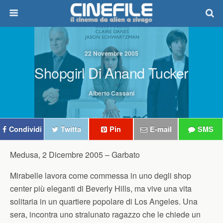
22 Novembre 2005
Shopgirl Di Anand Tucker
Alberto Cassani
Condividi
Twitta
Pin
E-mail
SMS
Medusa, 2 Dicembre 2005 –
Garbato
Mirabelle lavora come commessa in uno degli shop
center più eleganti di Beverly Hills, ma vive una vita
solitaria in un quartiere popolare di Los Angeles. Una
sera, incontra uno stralunato ragazzo che le chiede un