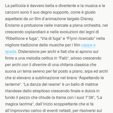
La pellicola è davvero bella e divertente e la musica e le
canzoni sono il suo degno supporto, come è giusto
aspettarsi da un film d’animazione targato Disney.
Eroismo a profusione nelle inarcate a piena orchestra, nei
crescendo coplandiani e nelle evoluzioni dei legni di
“Ribellione e fuga”, “Via di fuga” e “Flynn ricercato” nella
migliore tradizione delle musiche per i film
cappa e
spada
. Distensione per archi e fiati che si aprono sul
finire a una melodia celtica in “Falò”, arioso crescendo
per archi con il divenire di una chitarra classica che
suona un tema sereno per far posto a piano, arpa ed archi
che si elevano a sublimazione nel brano “Aspettando le
lanterne”. “La danza del reame” è un ballo di matrice
irlandese dallo strepitoso crescendo finale e dulcis in
fundo il pezzo che chiude la trama con i suoi 7’38”, “La
magica lacrima”, dall’inizio scoppiettante che si fa
all’improvviso carico di eventi nefasti, per risolversi sul