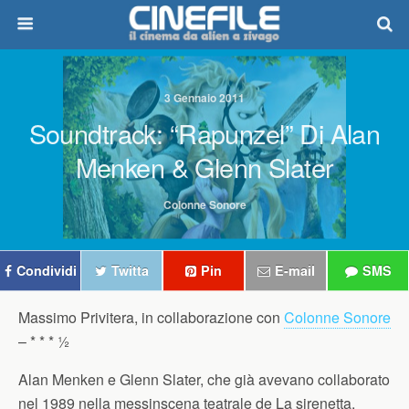
3 Gennaio 2011
Soundtrack: “Rapunzel” Di Alan
Menken & Glenn Slater
Colonne Sonore
Condividi
Twitta
Pin
E-mail
SMS
Massimo Privitera, in collaborazione con
Colonne Sonore
–
* * * ½
Alan Menken e Glenn Slater, che già avevano collaborato
nel 1989 nella messinscena teatrale de La sirenetta,