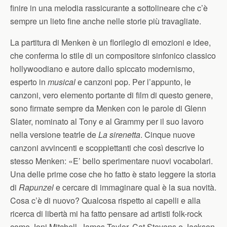
finire in una melodia rassicurante a sottolineare che c’è
sempre un lieto fine anche nelle storie più travagliate.
La partitura di Menken è un florilegio di emozioni e idee,
che conferma lo stile di un compositore sinfonico classico
hollywoodiano e autore dallo spiccato modernismo,
esperto in
musical
e canzoni pop. Per l’appunto, le
canzoni, vero elemento portante di film di questo genere,
sono firmate sempre da Menken con le parole di Glenn
Slater, nominato al Tony e al Grammy per il suo lavoro
nella versione teatrle de
La sirenetta
. Cinque nuove
canzoni avvincenti e scoppiettanti che così descrive lo
stesso Menken: «E’ bello sperimentare nuovi vocabolari.
Una delle prime cose che ho fatto è stato leggere la storia
di
Rapunzel
e cercare di immaginare qual è la sua novità.
Cosa c’è di nuovo? Qualcosa rispetto ai capelli e alla
ricerca di libertà mi ha fatto pensare ad artisti folk-rock
come Joni Mitchell, James Taylor, Cat Stevens e Jackson