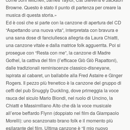
Browne. Questo è stato il punto di partenza per creare la
musica di questa storia.»
Ed è così che si parte con la canzone di apertura del CD
“Aspettando una nuova vita”, interpretata con bravura e
una sana dose di fanciullesca allegria da Laura Chiatti,
una canzone vitale e dalla matrice folk agguerrita. Poi si
prosegue con “Resta con me”, la canzone di Madre
Gothel, la cattiva del film (l’efficace Giò Giò Rapattoni),
dalle tradizionali reminiscenze classico-disneyane,
ispirata al cabaret, un ballabile alla Fred Astaire e Ginger
Rogers. Il pezzo più frenetico è la canzone del gruppo di
ceffi del pub Snuggly Duckling, dove primeggia la voce
rauca del siculo Mario Biondi, nel ruolo di Uncino, la
Chiatti e Massimiliano Alto che dà la voce musicale
all’eroe beffardo Flynn (doppiato nel film da Giampaolo
Morelli): uno scanzonato brano folk e il momento più
esilarante del film. Ultima canzone è “Il mio nuovo