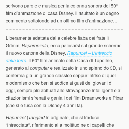
scrivono parole e musica per la colonna sonora del 50°
film d’animazione di casa Disney. Il risultato è un degno
commento sottofondo ad un ottimo film d’animazione…
Liberamente adattata dalla celebre fiaba dei fratelli
Grimm,
Raperonzolo
, ecco palesarsi sul grande schermo
il nuovo cartone della Disney,
Rapunzel – L’intreccio
della torre
. Il 50° film animato della Casa di Topolino,
generato al
computer
e realizzato in uno splendido 3D, si
conferma già un grande classico seppur intriso di quel
modernismo che ben si addice ai gusti dei giovani di
oggi, sempre più abituati alle stravaganze intelligenti e ai
citazionismi sfrenati e geniali dei film Dreamworks e Pixar
(che si è fusa con la Disney 4 anni fa).
Rapunzel
(
Tangled
in originale, che si traduce
“intrecciata”, riferimento alla moltitudine di capelli che