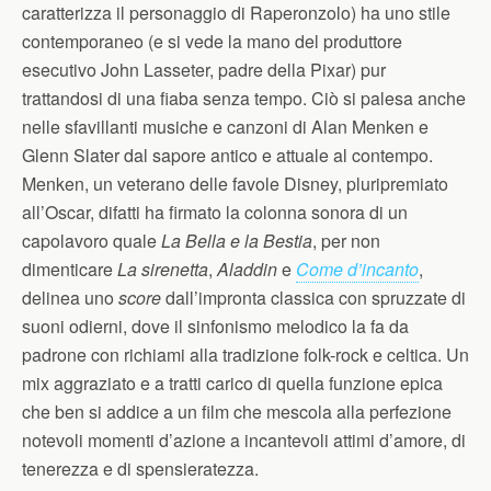
caratterizza il personaggio di Raperonzolo) ha uno stile
contemporaneo (e si vede la mano del produttore
esecutivo John Lasseter, padre della Pixar) pur
trattandosi di una fiaba senza tempo. Ciò si palesa anche
nelle sfavillanti musiche e canzoni di Alan Menken e
Glenn Slater dal sapore antico e attuale al contempo.
Menken, un veterano delle favole Disney, pluripremiato
all’Oscar, difatti ha firmato la colonna sonora di un
capolavoro quale
La Bella e la Bestia
, per non
dimenticare
La sirenetta
,
Aladdin
e
Come d’incanto
,
delinea uno
score
dall’impronta classica con spruzzate di
suoni odierni, dove il sinfonismo melodico la fa da
padrone con richiami alla tradizione folk-rock e celtica. Un
mix aggraziato e a tratti carico di quella funzione epica
che ben si addice a un film che mescola alla perfezione
notevoli momenti d’azione a incantevoli attimi d’amore, di
tenerezza e di spensieratezza.