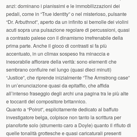
anzi: dominano i pianissimi e le immobilizzazioni dei
pedali, come in “True identity” o nel misterioso, pulsante
“Dr. Arbuthnot”, aperto da un infinito si bemolle dei violini
acuti sopra una pulsazione regolare di percussioni, quasi
a contrasto palese con il dinamismo irrefrenabile della
prima parte. Anche il gioco di contrasti si fa più
accentuato, in un climax sospeso fra minaccia e
inesorabile affiorare della verità: sono elementi che
sembrano confluire nel lungo (quasi dieci minuti)
“Justice”, che riprende inizialmente “The Armstrong case”
in un’enunciazione quasi da epitaffio, che affida
all’intenso fraseggio degli archi una pagina tra le più alte
e toccanti del compositore britannico.
Quanto a “Poirot”, esplicitamente dedicato al baffuto
investigatore belga, colpisce non tanto la scrittura per
pianoforte solo (strumento caro a Doyle) quanto il rifiuto di
quelle tonalità grottesche e quasi caricaturali presenti