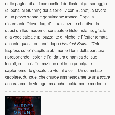
nelle pagine di altri compositori dedicate al personaggio
(si pensi al Gunning della serie Tv con Suchet), a favore
di un pezzo sobrio e gentilmente ironico. Dopo la
disarmante “Never forget”, una canzone che diventa
quasi un lied moderno, sensuale e triste insieme, grazie
alla voce calda e ipnotizzante di Michelle Pfeiffer tornata
al canto quasi trent’anni dopo
I favolosi Baker
, l'”Orient
Express suite” ricapitola abilmente i temi della partitura
riproponendo i colori e l’andatura dinamica del suo
incipit, con la riaffermazione del tema principale
sapientemente giocato tra violini e celli. Un commiato
circolare, dunque, che chiude simmetricamente una
score
accuratamente vintage ma anche lucidamente moderno.