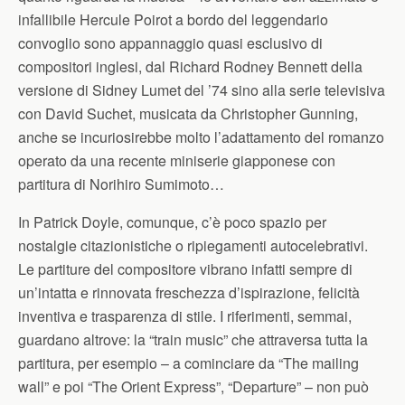
infallibile Hercule Poirot a bordo del leggendario
convoglio sono appannaggio quasi esclusivo di
compositori inglesi, dal Richard Rodney Bennett della
versione di Sidney Lumet del ’74 sino alla serie televisiva
con David Suchet, musicata da Christopher Gunning,
anche se incuriosirebbe molto l’adattamento del romanzo
operato da una recente miniserie giapponese con
partitura di Norihiro Sumimoto…
In Patrick Doyle, comunque, c’è poco spazio per
nostalgie citazionistiche o ripiegamenti autocelebrativi.
Le partiture del compositore vibrano infatti sempre di
un’intatta e rinnovata freschezza d’ispirazione, felicità
inventiva e trasparenza di stile. I riferimenti, semmai,
guardano altrove: la “train music” che attraversa tutta la
partitura, per esempio – a cominciare da “The mailing
wall” e poi “The Orient Express”, “Departure” – non può