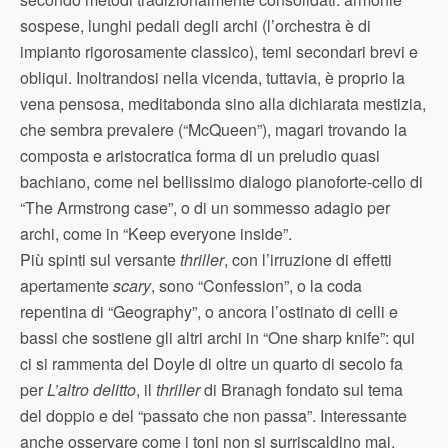
sospese, lunghi pedali degli archi (l’orchestra è di
impianto rigorosamente classico), temi secondari brevi e
obliqui. Inoltrandosi nella vicenda, tuttavia, è proprio la
vena pensosa, meditabonda sino alla dichiarata mestizia,
che sembra prevalere (“McQueen”), magari trovando la
composta e aristocratica forma di un preludio quasi
bachiano, come nel bellissimo dialogo pianoforte-cello di
“The Armstrong case”, o di un sommesso adagio per
archi, come in “Keep everyone inside”.
Più spinti sul versante
thriller
, con l’irruzione di effetti
apertamente
scary
, sono “Confession”, o la coda
repentina di “Geography”, o ancora l’ostinato di celli e
bassi che sostiene gli altri archi in “One sharp knife”: qui
ci si rammenta del Doyle di oltre un quarto di secolo fa
per
L’altro delitto
, il
thriller
di Branagh fondato sul tema
del doppio e del “passato che non passa”. Interessante
anche osservare come i toni non si surriscaldino mai,