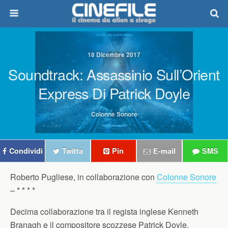
18 Dicembre 2017
Soundtrack: Assassinio Sull’Orient
Express Di Patrick Doyle
Colonne Sonore
Condividi
Twitta
Pin
E-mail
SMS
Roberto Pugliese, in collaborazione con
Colonne Sonore
–
* * * *
Decima collaborazione tra il regista inglese Kenneth
Branagh e il compositore scozzese Patrick Doyle,