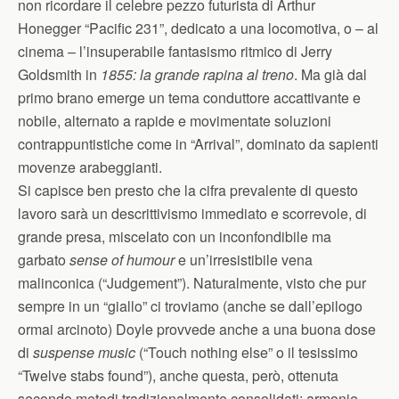
non ricordare il celebre pezzo futurista di Arthur
Honegger “Pacific 231”, dedicato a una locomotiva, o – al
cinema – l’insuperabile fantasismo ritmico di Jerry
Goldsmith in
1855: la grande rapina al treno
. Ma già dal
primo brano emerge un tema conduttore accattivante e
nobile, alternato a rapide e movimentate soluzioni
contrappuntistiche come in “Arrival”, dominato da sapienti
movenze arabeggianti.
Si capisce ben presto che la cifra prevalente di questo
lavoro sarà un descrittivismo immediato e scorrevole, di
grande presa, miscelato con un inconfondibile ma
garbato
sense of humour
e un’irresistibile vena
malinconica (“Judgement”). Naturalmente, visto che pur
sempre in un “giallo” ci troviamo (anche se dall’epilogo
ormai arcinoto) Doyle provvede anche a una buona dose
di
suspense music
(“Touch nothing else” o il tesissimo
“Twelve stabs found”), anche questa, però, ottenuta
secondo metodi tradizionalmente consolidati: armonie