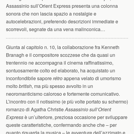
Assassinio sull’Orient Express presenta una colonna
sonora che non lascia spazio a nostalgie e
autocelebrazioni, preferendo descrizioni immediate e
scorrevoli, segnate da una vena malinconica…
Giunta al capitolo n. 10, la collaborazione fra Kenneth
Branagh e il compositore scozzese che da quasi un
trentennio ne accompagna il cinema raffinatissimo,
sontuosamente colto ed elaborato, ha acquistato un
inconfondibile sapore
rétro
appena velato di umorismo
molto
british
, ma più spesso avvolto in un
neoromanticismo caloroso e fortemente comunicativo.
L’incontro con il notissimo (e più volte portato su schermo)
romanzo di Agatha Christie
Assassinio sull’Orient
Express
è un’ulteriore, preziosa occasione per sviluppare
queste caratteristiche, confermando anche che – per
quanto riguarda la musica – le avventure dell’azzimato e