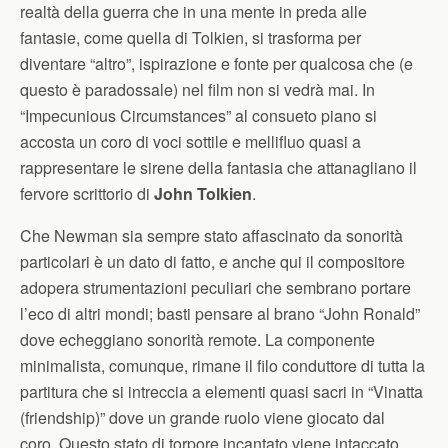
realtà della guerra che in una mente in preda alle
fantasie, come quella di Tolkien, si trasforma per
diventare “altro”, ispirazione e fonte per qualcosa che (e
questo è paradossale) nel film non si vedrà mai. In
“Impecunious Circumstances” al consueto piano si
accosta un coro di voci sottile e mellifluo quasi a
rappresentare le sirene della fantasia che attanagliano il
fervore scrittorio di
John Tolkien
.
Che Newman sia sempre stato affascinato da sonorità
particolari è un dato di fatto, e anche qui il compositore
adopera strumentazioni peculiari che sembrano portare
l’eco di altri mondi; basti pensare al brano “John Ronald”
dove echeggiano sonorità remote. La componente
minimalista, comunque, rimane il filo conduttore di tutta la
partitura che si intreccia a elementi quasi sacri in “Vinatta
(friendship)” dove un grande ruolo viene giocato dal
coro. Questo stato di torpore incantato viene intaccato