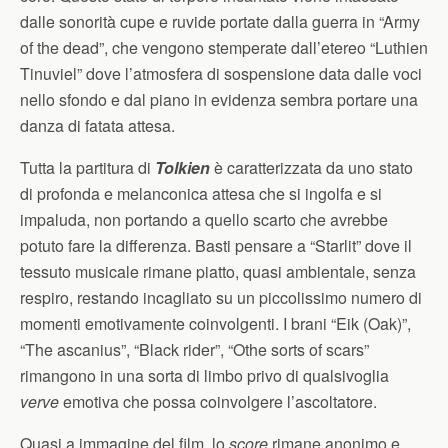
dalle sonorità cupe e ruvide portate dalla guerra in “Army
of the dead”, che vengono stemperate dall’etereo “Luthien
Tinuviel” dove l’atmosfera di sospensione data dalle voci
nello sfondo e dal piano in evidenza sembra portare una
danza di fatata attesa.
Tutta la partitura di
Tolkien
è caratterizzata da uno stato
di profonda e melanconica attesa che si ingolfa e si
impaluda, non portando a quello scarto che avrebbe
potuto fare la differenza. Basti pensare a “Starlit” dove il
tessuto musicale rimane piatto, quasi ambientale, senza
respiro, restando incagliato su un piccolissimo numero di
momenti emotivamente coinvolgenti. I brani “Eik (Oak)”,
“The ascanius”, “Black rider”, “Othe sorts of scars”
rimangono in una sorta di limbo privo di qualsivoglia
verve
emotiva che possa coinvolgere l’ascoltatore.
Quasi a immagine del film, lo
score
rimane anonimo e