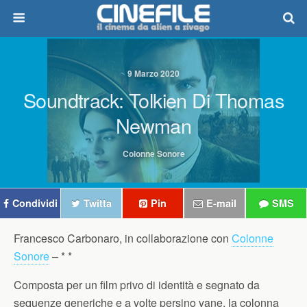
9 Marzo 2020
Soundtrack: Tolkien Di Thomas
Newman
Colonne Sonore
Condividi
Twitta
Pin
E-mail
SMS
Francesco Carbonaro, in collaborazione con
Colonne
Sonore
–
* *
Composta per un film privo di identità e segnato da
sequenze generiche e a volte persino vane, la colonna