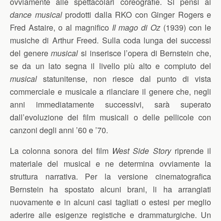
ovviamente alle spettacolari coreografie. Si pensi ai
dance musical
prodotti dalla RKO con Ginger Rogers e
Fred Astaire, o al magnifico
Il mago di Oz
(1939) con le
musiche di Arthur Freed. Sulla coda lunga dei successi
del genere
musical
si inserisce l’opera di Bernstein che,
se da un lato segna il livello più alto e compiuto del
musical
statunitense, non riesce dal punto di vista
commerciale e musicale a rilanciare il genere che, negli
anni immediatamente successivi, sarà superato
dall’evoluzione dei film musicali o delle pellicole con
canzoni degli anni ’60 e ’70.
La colonna sonora del film
West Side Story
riprende il
materiale del musical e ne determina ovviamente la
struttura narrativa. Per la versione cinematografica
Bernstein ha spostato alcuni brani, li ha arrangiati
nuovamente e in alcuni casi tagliati o estesi per meglio
aderire alle esigenze registiche e drammaturgiche. Un