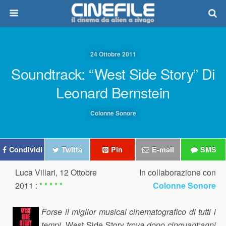
24 Ottobre 2011
Soundtrack: “West Side Story” Di
Leonard Bernstein
Colonne Sonore
Condividi
Twitta
Pin
E-mail
SMS
Luca Villari, 12 Ottobre
In collaborazione con
2011 :
* * * * *
Colonne Sonore
Forse il miglior musical cinematografico di tutti i
tempi,
West Side Story
trova dopo cinquant’anni