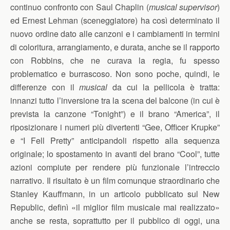
continuo confronto con Saul Chaplin (
musical supervisor
)
ed Ernest Lehman (sceneggiatore) ha così determinato il
nuovo ordine dato alle canzoni e i cambiamenti in termini
di coloritura, arrangiamento, e durata, anche se il rapporto
con Robbins, che ne curava la regia, fu spesso
problematico e burrascoso. Non sono poche, quindi, le
differenze con il
musical
da cui la pellicola è tratta:
innanzi tutto l’inversione tra la scena del balcone (in cui è
prevista la canzone “Tonight”) e il brano “America”, il
riposizionare i numeri più divertenti “Gee, Officer Krupke”
e “I Fell Pretty” anticipandoli rispetto alla sequenza
originale; lo spostamento in avanti del brano “Cool”, tutte
azioni compiute per rendere più funzionale l’intreccio
narrativo. Il risultato è un film comunque straordinario che
Stanley Kauffmann, in un articolo pubblicato sul New
Republic, definì «il miglior film musicale mai realizzato»
anche se resta, soprattutto per il pubblico di oggi, una