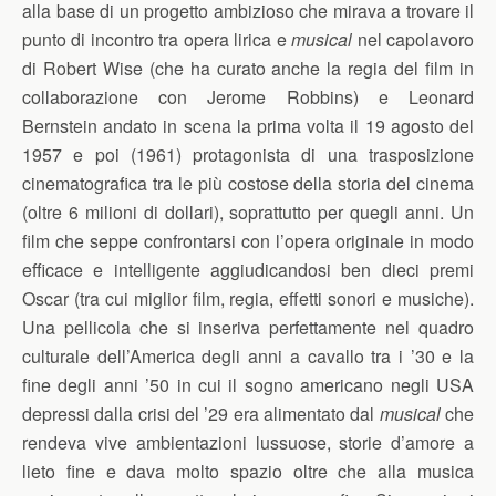
alla base di un progetto ambizioso che mirava a trovare il
punto di incontro tra opera lirica e
musical
nel capolavoro
di Robert Wise (che ha curato anche la regia del film in
collaborazione con Jerome Robbins) e Leonard
Bernstein andato in scena la prima volta il 19 agosto del
1957 e poi (1961) protagonista di una trasposizione
cinematografica tra le più costose della storia del cinema
(oltre 6 milioni di dollari), soprattutto per quegli anni. Un
film che seppe confrontarsi con l’opera originale in modo
efficace e intelligente aggiudicandosi ben dieci premi
Oscar (tra cui miglior film, regia, effetti sonori e musiche).
Una pellicola che si inseriva perfettamente nel quadro
culturale dell’America degli anni a cavallo tra i ’30 e la
fine degli anni ’50 in cui il sogno americano negli USA
depressi dalla crisi del ’29 era alimentato dal
musical
che
rendeva vive ambientazioni lussuose, storie d’amore a
lieto fine e dava molto spazio oltre che alla musica