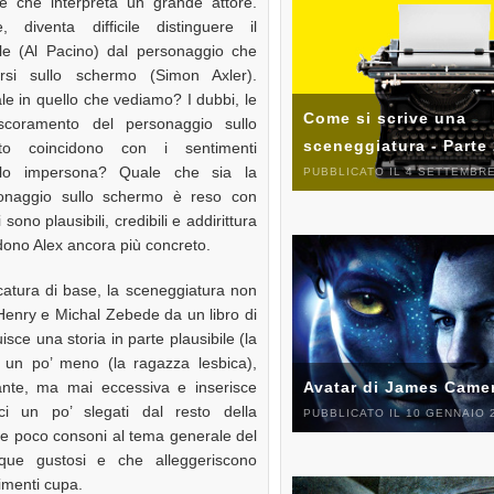
e che interpreta un grande attore.
 diventa difficile distinguere il
le (Al Pacino) dal personaggio che
si sullo schermo (Simon Axler).
le in quello che vediamo? I dubbi, le
Come si scrive una
 scoramento del personaggio sullo
sceneggiatura - Parte
to coincidono con i sentimenti
e lo impersona? Quale che sia la
PUBBLICATO IL 4 SETTEMBRE
rsonaggio sullo schermo è reso con
sono plausibili, credibili e addirittura
endono Alex ancora più concreto.
atura di base, la sceneggiatura non
Henry e Michal Zebede da un libro di
isce una storia in parte plausibile (la
e un po’ meno (la ragazza lesbica),
nte, ma mai eccessiva e inserisce
Avatar di James Came
ci un po’ slegati dal resto della
PUBBLICATO IL 10 GENNAIO 
se poco consoni al tema generale del
ue gustosi e che alleggeriscono
imenti cupa.