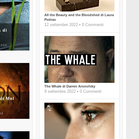
All the Beauty and the Bloodshed di Laura
Poitras
12 settembre 2022 • 0 Commenti
 di
2004
The Whale di Darren Aronofsky
9 settembre 2022 • 0 Commenti
di Mel
04