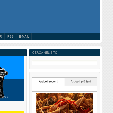
ER
RSS
E-MAIL
CERCA NEL SITO
Articoli recenti
Articoli più letti
 1
 1997