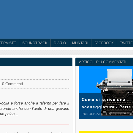
TERVISTE
SOUNDTRACK
DIARIO
MUNTARI
FACEBOOK
TWITT
ARTICOLI PIÙ COMMENTATI
0 Commenti
Come si scrive una
oglia e forse anche il talento per fare il
sceneggiatura - Parte
iprende anche con l’aiuto di una giovane
u un palco…
PUBBLICATO IL 5 SETTEMBRE