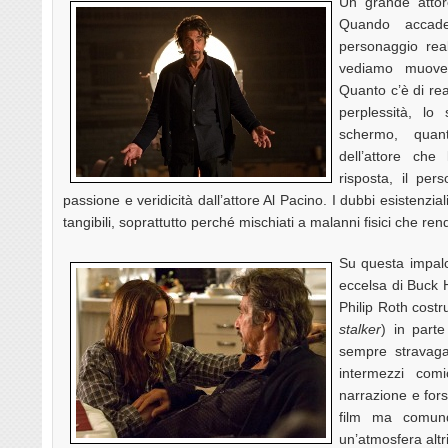
Un grande attor
Quando accade,
personaggio rea
vediamo muover
Quanto c’è di rea
perplessità, lo
schermo, quan
dell’attore ch
risposta, il pe
passione e veridicità dall’attore Al Pacino. I dubbi esistenziali 
tangibili, soprattutto perché mischiati a malanni fisici che r
Su questa impalc
eccelsa di Buck 
Philip Roth costru
stalker
) in part
sempre stravaga
intermezzi comi
narrazione e for
film ma comunq
un’atmosfera altr