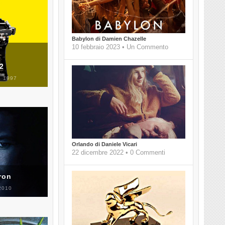
Babylon di Damien Chazelle
10 febbraio 2023 • Un Commento
 2
 1997
Orlando di Daniele Vicari
22 dicembre 2022 • 0 Commenti
ron
2010