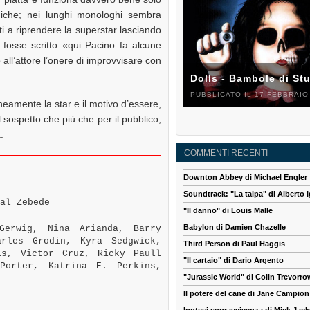
iche; nei lunghi monologhi sembra
iti a riprendere la superstar lasciando
i fosse scritto «qui Pacino fa alcune
 all’attore l’onere di improvvisare con
Dolls - Bambole di St
PUBBLICATO IL 17 FEBBRAIO
neamente la star e il motivo d’essere,
 sospetto che più che per il pubblico,
.
COMMENTI RECENTI
Downton Abbey di Michael Engler
Soundtrack: "La talpa" di Alberto I
al Zebede
"Il danno" di Louis Malle
Babylon di Damien Chazelle
erwig, Nina Arianda, Barry
arles Grodin, Kyra Sedgwick,
Third Person di Paul Haggis
is, Victor Cruz, Ricky Paull
"Il cartaio" di Dario Argento
Porter, Katrina E. Perkins,
"Jurassic World" di Colin Trevorro
Il potere del cane di Jane Campion