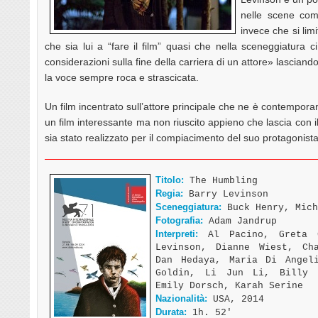
nelle scene com
invece che si lim
che sia lui a “fare il film” quasi che nella sceneggiatura c
considerazioni sulla fine della carriera di un attore» lasciando
la voce sempre roca e strascicata.
Un film incentrato sull’attore principale che ne è contempora
un film interessante ma non riuscito appieno che lascia con il
sia stato realizzato per il compiacimento del suo protagonista
Titolo:
The Humbling
Regia:
Barry Levinson
Sceneggiatura:
Buck Henry, Mich
Fotografia:
Adam Jandrup
Interpreti:
Al Pacino, Greta G
Levinson, Dianne Wiest, Ch
Dan Hedaya, Maria Di Angel
Goldin, Li Jun Li, Billy 
Emily Dorsch, Karah Serine
Nazionalità:
USA, 2014
Durata:
1h. 52′