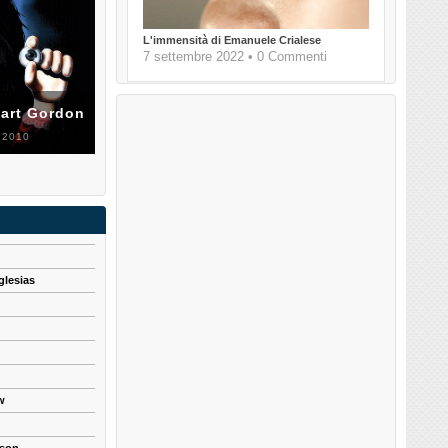
L'immensità di Emanuele Crialese
7 settembre 2022 • 0 Commenti
uart Gordon
 2010
glesias
w