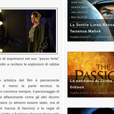
La Sottile Linea Rossa
Terrence Malick
PUBBLICATO IL 1 FEBBRAIO 
o di esprimersi nel suo “pezzo forte”
to a recitare le esplosioni di rabbia
 artistica del film è pienamente
La passione di Cristo 
lo è meno la parte tecnica: la
Gibson
n convince sempre, il personaggio di
PUBBLICATO IL 31 MARZO 20
 affascinante come gli altri dicono
sere (o almeno essere stato, ma di
è traccia di fascino) e la regia di
’ piatta e funziona davvero bene solo