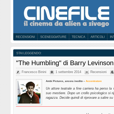
RECENSIONI
SCENEGGIATURE
TECNICA
ARTICOLI
IN
STAI LEGGENDO:
"The Humbling" di Barry Levinson
Francesco Binini
1 settembre 2014
Recensioni
Ambi Pictures, ancora inedito –
Accentratore
Un attore teatrale a fine carriera ha perso la v
suo mestiere. Dopo un crollo psicologico si r
ragazza. Decide quindi di riprovare a salire s