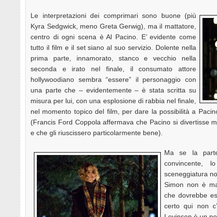
Le interpretazioni dei comprimari sono buone (più
Kyra Sedgwick, meno Greta Gerwig), ma il mattatore,
centro di ogni scena è Al Pacino. E’ evidente come
tutto il film e il set siano al suo servizio. Dolente nella
prima parte, innamorato, stanco e vecchio nella
seconda e irato nel finale, il consumato attore
hollywoodiano sembra “essere” il personaggio con
una parte che – evidentemente – è stata scritta su
misura per lui, con una esplosione di rabbia nel finale,
nel momento topico del film, per dare la possibilità a Pacin
(Francis Ford Coppola affermava che Pacino si divertisse mol
e che gli riuscissero particolarmente bene).
Ma se la parte
convincente, 
sceneggiatura no
Simon non è mai
che dovrebbe es
certo qui non c’
Levinson è un po