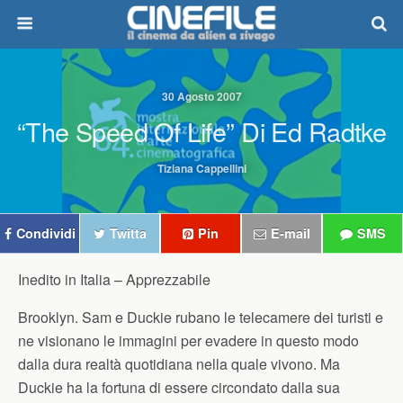
30 Agosto 2007
“The Speed Of Life” Di Ed Radtke
Tiziana Cappellini
Condividi
Twitta
Pin
E-mail
SMS
Inedito in Italia –
Apprezzabile
Brooklyn. Sam e Duckie rubano le telecamere dei turisti e
ne visionano le immagini per evadere in questo modo
dalla dura realtà quotidiana nella quale vivono. Ma
Duckie ha la fortuna di essere circondato dalla sua