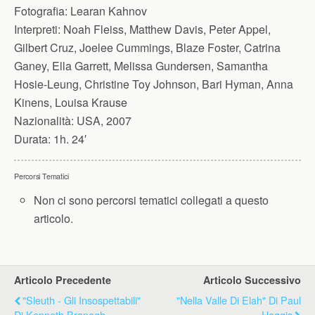
Fotografia:
Learan Kahnov
Interpreti:
Noah Fleiss, Matthew Davis, Peter Appel,
Gilbert Cruz, Joelee Cummings, Blaze Foster, Catrina
Ganey, Ella Garrett, Melissa Gundersen, Samantha
Hosie-Leung, Christine Toy Johnson, Bari Hyman, Anna
Kinens, Louisa Krause
Nazionalità:
USA, 2007
Durata:
1h. 24′
Percorsi Tematici
Non ci sono percorsi tematici collegati a questo
articolo.
Articolo Precedente
Articolo Successivo
"Sleuth - Gli Insospettabili"
"Nella Valle Di Elah" Di Paul
Di Kenneth Branagh
Haggis