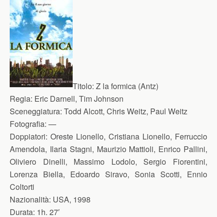
Titolo:
Z la formica (Antz)
Regia:
Eric Darnell, Tim Johnson
Sceneggiatura:
Todd Alcott, Chris Weitz, Paul Weitz
Fotografia:
—
Doppiatori
:
Oreste Lionello, Cristiana Lionello, Ferruccio
Amendola, Ilaria Stagni, Maurizio Mattioli, Enrico Pallini,
Oliviero Dinelli, Massimo Lodolo, Sergio Fiorentini,
Lorenza Biella, Edoardo Siravo, Sonia Scotti, Ennio
Coltorti
Nazionalità:
USA, 1998
Durata:
1h. 27′