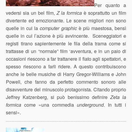
Per quanto a
vedersi sia un bel film,
Z la formica
è soprattutto un film
divertente ed emozionante. Le scene migliori non sono
quelle in cui la
computer graphic
è più maestosa, bensì
quelle in cui l’azione è più avvincente. Sceneggiatori e
registi tirano sapientemente le fila della trama come si
trattasse di un “normale” film ‘avventura, e in un paio di
occasioni riescono a far trattanere il fiato agli spettatori, e
spesso riescono a farli ridere. A questo contribuiscono
anche le belle musiche di Harry Gregor-Williams e John
Powell, che fanno da perfetto commento sonoro alle
disavventure del minuscolo protagonista. Citando proprio
Jeffrey Katzenberg, si può benissimo definire
Zeta la
formica
come «una commedia
underground
. In tutti i
sensi».