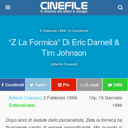
3 Febbraio 1999 • 5 Commenti
“Z La Formica” Di Eric Darnell &
Tim Johnson
Alberto Cassani
Condividi
Twitta
Pin
E-mail
SMS
Alberto Cassani
, 3 Febbraio 1999:
Uip, 15 Gennaio
Sottovalutato
1999
Dopo anni di sedute dallo psicanalista, Zeta la formica ha
finalmente capito di essere insignificante. Ma quando si