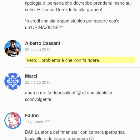
tipologia di persona che dovrebbe prendersi meno sul
serio. E il buon Derek lo fa alla grande!
“o credi che sia troppo stupido per sapere cos’è
un’ORINAZIONE?”
Alberto Cassani
22 marzo 2010
Vero, il problema è che non fa ridere.
Marci
22 marzo 2010
ahah a me fa riderissimo! 🙂 di una stupidità
sconvolgente
Fauno
11 gennaio 2011
DAI! La storia del “manista” con camera iperbarica
tascabile è da paura! ahahahah 🙂