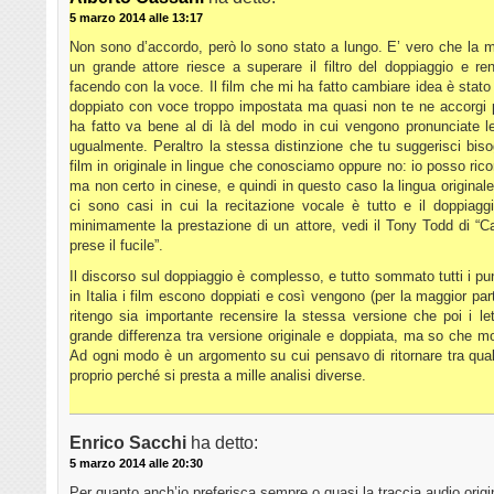
5 marzo 2014 alle 13:17
Non sono d’accordo, però lo sono stato a lungo. E’ vero che la 
un grande attore riesce a superare il filtro del doppiaggio e 
facendo con la voce. Il film che mi ha fatto cambiare idea è stato
doppiato con voce troppo impostata ma quasi non te ne accorgi pe
ha fatto va bene al di là del modo in cui vengono pronunciate le
ugualmente. Peraltro la stessa distinzione che tu suggerisci bi
film in originale in lingue che conosciamo oppure no: io posso rico
ma non certo in cinese, e quindi in questo caso la lingua origina
ci sono casi in cui la recitazione vocale è tutto e il doppiag
minimamente la prestazione di un attore, vedi il Tony Todd di “C
prese il fucile”.
Il discorso sul doppiaggio è complesso, e tutto sommato tutti i punt
in Italia i film escono doppiati e così vengono (per la maggior part
ritengo sia importante recensire la stessa versione che poi i le
grande differenza tra versione originale e doppiata, ma so che mol
Ad ogni modo è un argomento su cui pensavo di ritornare tra qual
proprio perché si presta a mille analisi diverse.
Enrico Sacchi
ha detto:
5 marzo 2014 alle 20:30
Per quanto anch’io preferisca sempre o quasi la traccia audio origi