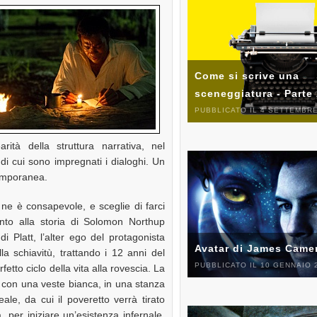
Come si scrive una
sceneggiatura - Parte
PUBBLICATO IL 4 SETTEMBRE
ità della struttura narrativa, nel
 di cui sono impregnati i dialoghi. Un
temporanea.
e ne è consapevole, e sceglie di farci
anto alla storia di Solomon Northup
i Platt, l’alter ego del protagonista
Avatar di James Came
lla schiavitù, trattando i 12 anni del
PUBBLICATO IL 10 GENNAIO 
fetto ciclo della vita alla rovescia. La
zia con una veste bianca, in una stanza
ale, da cui il poveretto verrà tirato
a, per iniziare un’esistenza infernale.