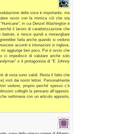
modulazione della voce è importante, ma
rendere ovvio con la mimica ciò che sta
 “Hurricane”, in cui Denzel Washington è
rché il lavoro di caratterizzazione che
 battute, e riesce quindi a meravigliare
sognerebbe farla anche quando si vedono
noscere accenti e intonazioni in inglese,
le mi aggiunge ben poco. Poi è ovvio che
gio ci impedisce di valutare anche solo
andyman” o il protagonista di “E Johnny
i di vista sono validi. Resta il fatto che
e) visti dai nostri lettori. Personalmente
ttori vedono, proprio perché spesso c’è
tissimi colleghi la pensano all’opposto.
che settimana con un articolo apposito,
nale, sono dello stesso parere di Alberto: