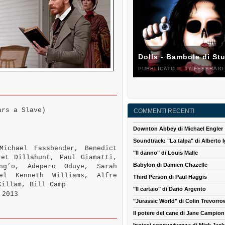
Dolls - Bambole di St
PUBBLICATO IL 17 FEBBRAIO
ars a Slave)
COMMENTI RECENTI
Downton Abbey di Michael Engler
Soundtrack: "La talpa" di Alberto I
ichael Fassbender, Benedict
"Il danno" di Louis Malle
ret Dillahunt, Paul Giamatti,
Babylon di Damien Chazelle
ng’o, Adepero Oduye, Sarah
el Kenneth Williams, Alfre
Third Person di Paul Haggis
Killam, Bill Camp
"Il cartaio" di Dario Argento
 2013
"Jurassic World" di Colin Trevorro
Il potere del cane di Jane Campion