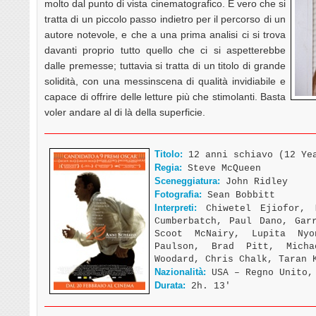
molto dal punto di vista cinematografico. È vero che si
tratta di un piccolo passo indietro per il percorso di un
autore notevole, e che a una prima analisi ci si trova
davanti proprio tutto quello che ci si aspetterebbe
dalle premesse; tuttavia si tratta di un titolo di grande
solidità, con una messinscena di qualità invidiabile e
capace di offrire delle letture più che stimolanti. Basta
voler andare al di là della superficie.
Titolo:
12 anni schiavo (12 Ye
Regia:
Steve McQueen
Sceneggiatura:
John Ridley
Fotografia:
Sean Bobbitt
Interpreti:
Chiwetel Ejiofor, M
Cumberbatch, Paul Dano, Gar
Scoot McNairy, Lupita Nyo
Paulson, Brad Pitt, Micha
Woodard, Chris Chalk, Taran 
Nazionalità:
USA – Regno Unito,
Durata:
2h. 13′