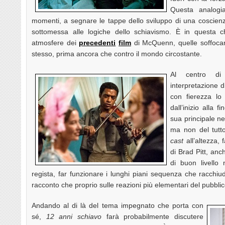
Questa analogia
momenti, a segnare le tappe dello sviluppo di una coscienza
sottomessa alle logiche dello schiavismo. È in questa ch
atmosfere dei
precedenti
film
di McQuenn, quelle soffocanti
stesso, prima ancora che contro il mondo circostante.
Al centro di 
interpretazione d
con fierezza l
dall’inizio alla 
sua principale n
ma non del tutto
cast
all’altezza,
di Brad Pitt, an
di buon livello 
regista, far funzionare i lunghi piani sequenza che racchi
racconto che proprio sulle reazioni più elementari del pubbli
Andando al di là del tema impegnato che porta con
sé,
12 anni schiavo
farà probabilmente discutere