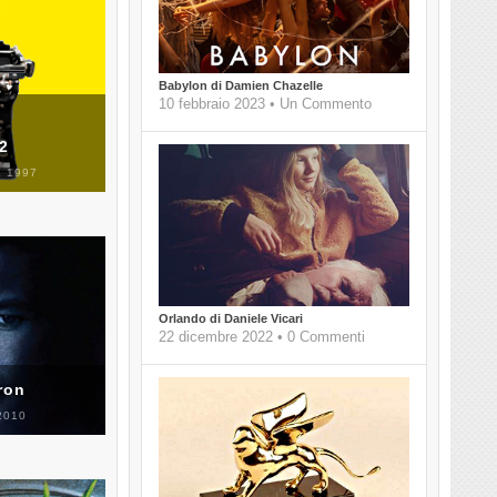
Babylon di Damien Chazelle
10 febbraio 2023 • Un Commento
 2
 1997
Orlando di Daniele Vicari
22 dicembre 2022 • 0 Commenti
ron
2010