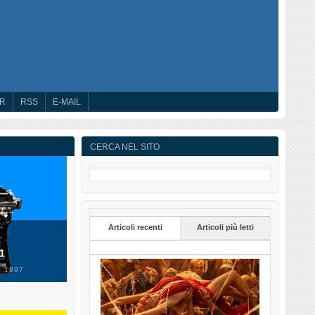
ER
RSS
E-MAIL
CERCA NEL SITO
Articoli recenti
Articoli più letti
 1
 1997