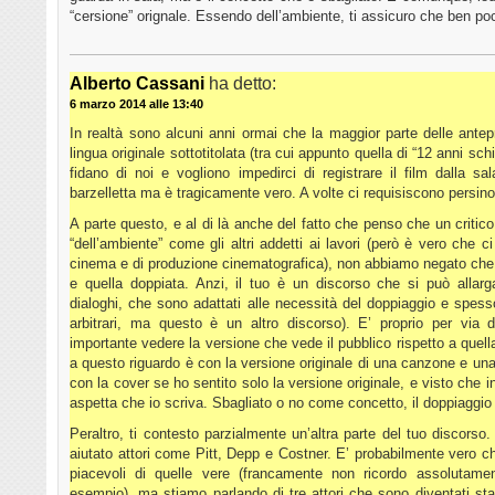
“cersione” orignale. Essendo dell’ambiente, ti assicuro che ben poc
Alberto Cassani
ha detto:
6 marzo 2014 alle 13:40
In realtà sono alcuni anni ormai che la maggior parte delle ante
lingua originale sottotitolata (tra cui appunto quella di “12 anni sch
fidano di noi e vogliono impedirci di registrare il film dalla s
barzelletta ma è tragicamente vero. A volte ci requisiscono persino i
A parte questo, e al di là anche del fatto che penso che un criti
“dell’ambiente” come gli altri addetti ai lavori (però è vero che c
cinema e di produzione cinematografica), non abbiamo negato che ci
e quella doppiata. Anzi, il tuo è un discorso che si può allar
dialoghi, che sono adattati alle necessità del doppiaggio e spesso
arbitrari, ma questo è un altro discorso). E’ proprio per via 
importante vedere la versione che vede il pubblico rispetto a quel
a questo riguardo è con la versione originale di una canzone e una
con la cover se ho sentito solo la versione originale, e visto che in u
aspetta che io scriva. Sbagliato o no come concetto, il doppiaggio
Peraltro, ti contesto parzialmente un’altra parte del tuo discorso
aiutato attori come Pitt, Depp e Costner. E’ probabilmente vero che 
piacevoli di quelle vere (francamente non ricordo assolutamen
esempio), ma stiamo parlando di tre attori che sono diventati sta