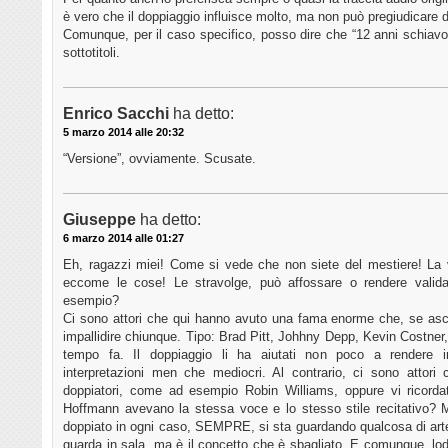
è vero che il doppiaggio influisce molto, ma non può pregiudicare de
Comunque, per il caso specifico, posso dire che “12 anni schiavo” 
sottotitoli.
Enrico Sacchi
ha detto:
5 marzo 2014 alle 20:32
“Versione”, ovviamente. Scusate.
Giuseppe
ha detto:
6 marzo 2014 alle 01:27
Eh, ragazzi miei! Come si vede che non siete del mestiere! La 
eccome le cose! Le stravolge, può affossare o rendere valida 
esempio?
Ci sono attori che qui hanno avuto una fama enorme che, se ascolt
impallidire chiunque. Tipo: Brad Pitt, Johhny Depp, Kevin Costner, 
tempo fa. Il doppiaggio li ha aiutati non poco a rendere inte
interpretazioni men che mediocri. Al contrario, ci sono attori 
doppiatori, come ad esempio Robin Williams, oppure vi ricorda
Hoffmann avevano la stessa voce e lo stesso stile recitativo? 
doppiato in ogni caso, SEMPRE, si sta guardando qualcosa di artef
guarda in sala, ma è il concetto che è sbagliato. E comunque, lode