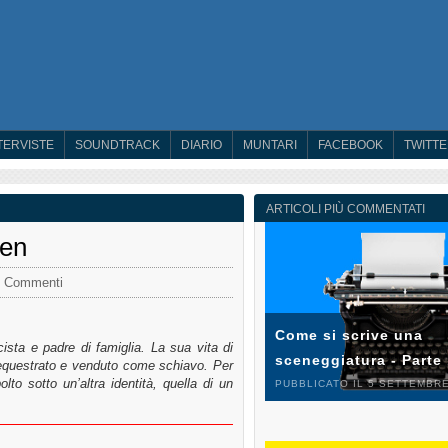
TERVISTE
SOUNDTRACK
DIARIO
MUNTARI
FACEBOOK
TWITT
ARTICOLI PIÙ COMMENTATI
een
 Commenti
Come si scrive una
sta e padre di famiglia. La sua vita di
sceneggiatura - Parte
equestrato e venduto come schiavo. Per
lto sotto un’altra identità, quella di un
PUBBLICATO IL 5 SETTEMBRE