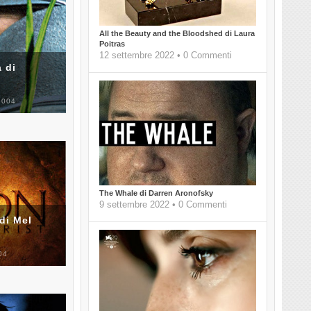
All the Beauty and the Bloodshed di Laura
Poitras
12 settembre 2022 • 0 Commenti
 di
2004
The Whale di Darren Aronofsky
9 settembre 2022 • 0 Commenti
di Mel
04