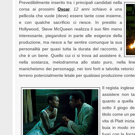
Prevedibilmente inserito tra i principali candidati nella
corsa ai prossimi
Oscar
,
12 anni schiavo
è una
pellicola che vuole (deve) essere tante cose insieme,
e con qualche sacrificio ci riesce. In prestito a
Hollywood, Steve McQueen realizza il suo film meno
interessante, piegandosi in parte alle esigenze della
produzione, ma riesce a far sentire comunque la sua
personalità per quasi tutta la durata del racconto, il
che è un bene. Quello cui ci si trova ad assistere è,
nella sostanza, melodramma allo stato puro, nella linear
manicheismo dei personaggi, nei toni forti e talvolta retorici
terreno potenzialmente letale per qualsiasi produzione con
Il regista ingles
assistere non t
quanto a quella d
sotto il giogo de
titolo come un per
vita di Platt ini
buia in modo irre
fuori con la forz