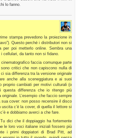
hi lo fanno.
prime stampa prevedono la proiezione in
iavo”). Questo perché i distributori non si
ala per poi metterlo online. Sembra una
 cellulari, da tanto non si fidano.
co cinematografico faccia comunque parte
i sono critici che non capiscono nulla di
 sia differenza tra la versione originale
gare anche alla sceneggiatura e ai suoi
 proprio cambiati per motivi culturali (o
di questa differenza che io ritengo più
la originale. L’esempio che faccio sempre
 sua cover: non posso recensire il disco
scita c’è la cover, di quella il lettore si
 c’è e dobbiamo averci a che fare.
. Tu dici che il doppiaggio ha fortemente
le loro voci italiane iniziali fossero più
te i primi doppiatori di Brad Pitt, ad
r enormi in tutto il mondo, quindi senza