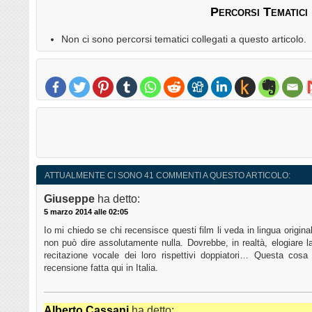
Percorsi Tematici
Non ci sono percorsi tematici collegati a questo articolo.
ATTUALMENTE CI SONO 41 COMMENTI A QUESTO ARTICOLO:
Giuseppe
ha detto:
5 marzo 2014 alle 02:05
Io mi chiedo se chi recensisce questi film li veda in lingua originale
non può dire assolutamente nulla. Dovrebbe, in realtà, elogiare la
recitazione vocale dei loro rispettivi doppiatori… Questa cos
recensione fatta qui in Italia.
Alberto Cassani
ha detto: