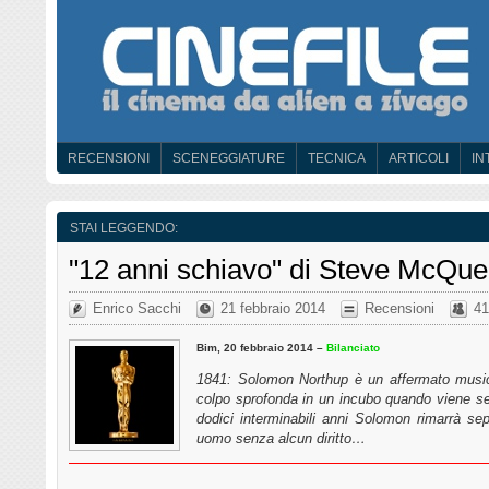
RECENSIONI
SCENEGGIATURE
TECNICA
ARTICOLI
IN
STAI LEGGENDO:
"12 anni schiavo" di Steve McQu
Enrico Sacchi
21 febbraio 2014
Recensioni
41
Bim, 20 febbraio 2014 –
Bilanciato
1841: Solomon Northup è un affermato musici
colpo sprofonda in un incubo quando viene s
dodici interminabili anni Solomon rimarrà sepo
uomo senza alcun diritto…