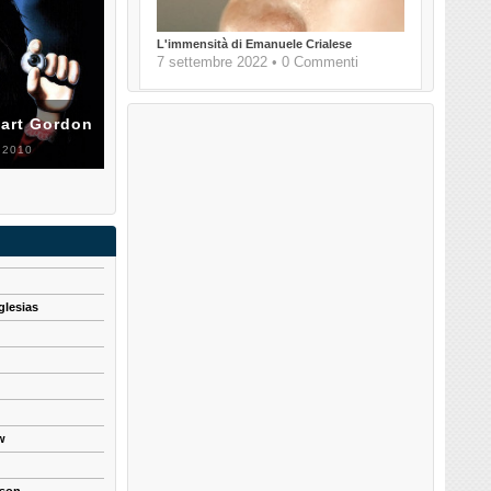
L'immensità di Emanuele Crialese
7 settembre 2022 • 0 Commenti
uart Gordon
 2010
glesias
w