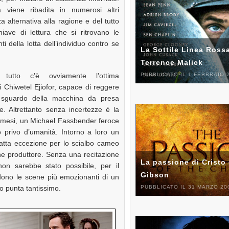
 viene ribadita in numerosi altri
 alternativa alla ragione e del tutto
iave di lettura che si ritrovano le
 della lotta dell’individuo contro se
La Sottile Linea Rossa
Terrence Malick
tutto c’è ovviamente l’ottima
PUBBLICATO IL 1 FEBBRAIO 
i Chiwetel Ejiofor, capace di reggere
o sguardo della macchina da presa
fine. Altrettanto senza incertezze è la
emesi, un Michael Fassbender feroce
 privo d’umanità. Intorno a loro un
 fatta eccezione per lo scialbo cameo
che produttore. Senza una recitazione
La passione di Cristo 
non sarebbe stato possibile, per il
Gibson
udono le scene più emozionanti di un
PUBBLICATO IL 31 MARZO 20
co punta tantissimo.