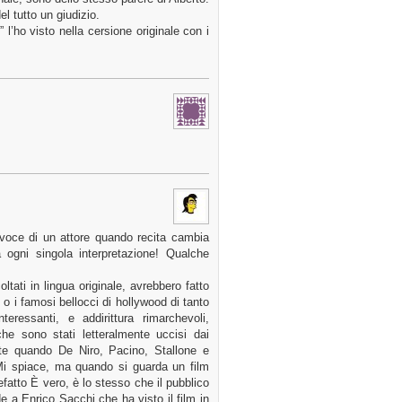
l tutto un giudizio.
l’ho visto nella cersione originale con i
voce di un attore quando recita cambia
ogni singola interpretazione! Qualche
ati in lingua originale, avrebbero fatto
o i famosi bellocci di hollywood di tanto
ressanti, e addirittura rimarchevoli,
che sono stati letteralmente uccisi dai
te quando De Niro, Pacino, Stallone e
Mi spiace, ma quando si guarda un film
atto È vero, è lo stesso che il pubblico
 a Enrico Sacchi che ha visto il film in