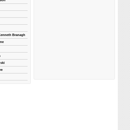
kson
 Kenneth Branagh
yne
n
ski
ve