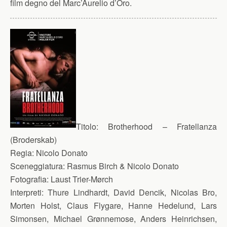
film degno del Marc’Aurelio d’Oro.
Titolo:
Brotherhood – Fratellanza
(Broderskab)
Regia:
Nicolo Donato
Sceneggiatura:
Rasmus Birch & Nicolo Donato
Fotografia:
Laust Trier-Mørch
Interpreti:
Thure Lindhardt, David Dencik, Nicolas Bro,
Morten Holst, Claus Flygare, Hanne Hedelund, Lars
Simonsen, Michael Grønnemose, Anders Heinrichsen,