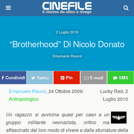
2 Luglio 2010
“Brotherhood” Di Nicolo Donato
Emanuele Rauco
Condividi
Twitta
Pin
E-mail
SMS
Emanuele Rauco
, 24 Ottobre 2009:
Lucky Red, 2
Antropologico
Luglio 2010
Un ragazzo si avvicina quasi per caso a un
gruppo militante neonazista, critico ma
affascinato dal loro modo di vivere e dalle sfumature della