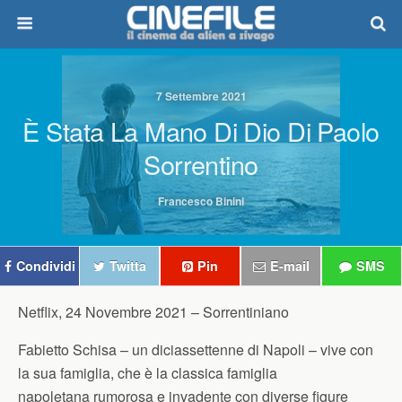
7 Settembre 2021
È Stata La Mano Di Dio Di Paolo
Sorrentino
Francesco Binini
Condividi
Twitta
Pin
E-mail
SMS
Netflix, 24 Novembre 2021 –
Sorrentiniano
Fabietto Schisa – un diciassettenne di Napoli – vive con
la sua famiglia, che è la classica famiglia
napoletana rumorosa e invadente con diverse figure