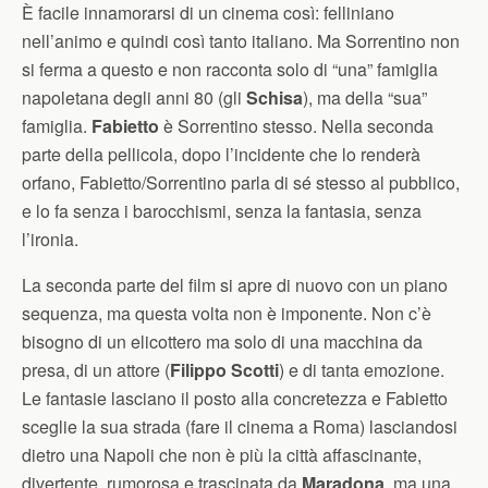
È facile innamorarsi di un cinema così: felliniano
nell’animo e quindi così tanto italiano. Ma Sorrentino non
si ferma a questo e non racconta solo di “una” famiglia
napoletana degli anni 80 (gli
Schisa
), ma della “sua”
famiglia.
Fabietto
è Sorrentino stesso. Nella seconda
parte della pellicola, dopo l’incidente che lo renderà
orfano, Fabietto/Sorrentino parla di sé stesso al pubblico,
e lo fa senza i barocchismi, senza la fantasia, senza
l’ironia.
La seconda parte del film si apre di nuovo con un piano
sequenza, ma questa volta non è imponente. Non c’è
bisogno di un elicottero ma solo di una macchina da
presa, di un attore (
Filippo Scotti
) e di tanta emozione.
Le fantasie lasciano il posto alla concretezza e Fabietto
sceglie la sua strada (fare il cinema a Roma) lasciandosi
dietro una Napoli che non è più la città affascinante,
divertente, rumorosa e trascinata da
Maradona
, ma una