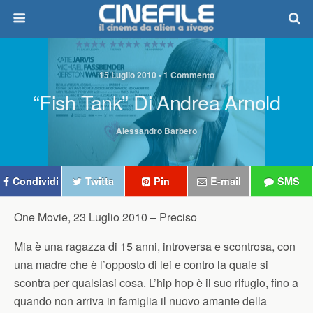
15 Luglio 2010 • 1 Commento
“Fish Tank” Di Andrea Arnold
Alessandro Barbero
Condividi
Twitta
Pin
E-mail
SMS
One Movie, 23 Luglio 2010 –
Preciso
Mia è una ragazza di 15 anni, introversa e scontrosa, con
una madre che è l’opposto di lei e contro la quale si
scontra per qualsiasi cosa. L’hip hop è il suo rifugio, fino a
quando non arriva in famiglia il nuovo amante della