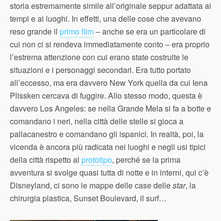
storia estremamente simile all’originale seppur adattata ai
tempi e ai luoghi. In effetti, una delle cose che avevano
reso grande il
primo film
– anche se era un particolare di
cui non ci si rendeva immediatamente conto – era proprio
l’estrema attenzione con cui erano state costruite le
situazioni e i personaggi secondari. Era tutto portato
all’eccesso, ma era davvero New York quella da cui Iena
Plissken cercava di fuggire. Allo stesso modo, questa è
davvero Los Angeles: se nella Grande Mela si fa a botte e
comandano i neri, nella città delle stelle si gioca a
pallacanestro e comandano gli ispanici. In realtà, poi, la
vicenda è ancora più radicata nei luoghi e negli usi tipici
della città rispetto al
prototipo
, perché se la prima
avventura si svolge quasi tutta di notte e in interni, qui c’è
Disneyland, ci sono le mappe delle case delle
star
, la
chirurgia plastica, Sunset Boulevard, il surf…