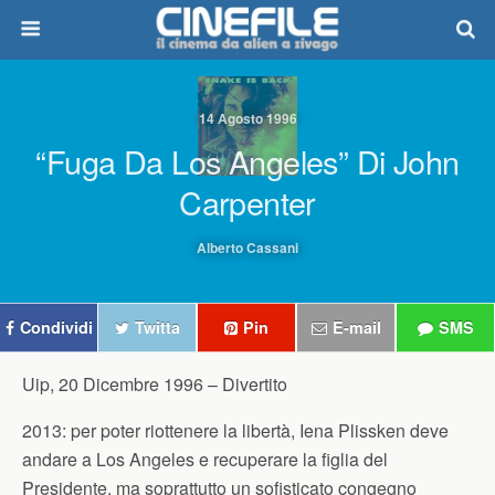
14 Agosto 1996
“Fuga Da Los Angeles” Di John
Carpenter
Alberto Cassani
Condividi
Twitta
Pin
E-mail
SMS
Uip, 20 Dicembre 1996 –
Divertito
2013: per poter riottenere la libertà, Iena Plissken deve
andare a Los Angeles e recuperare la figlia del
Presidente, ma soprattutto un sofisticato congegno