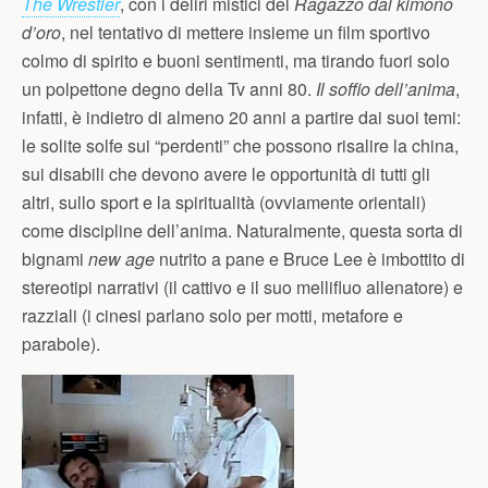
The Wrestler
, con i deliri mistici del
Ragazzo dal kimono
d’oro
, nel tentativo di mettere insieme un film sportivo
colmo di spirito e buoni sentimenti, ma tirando fuori solo
un polpettone degno della Tv anni 80.
Il soffio dell’anima
,
infatti, è indietro di almeno 20 anni a partire dai suoi temi:
le solite solfe sui “perdenti” che possono risalire la china,
sui disabili che devono avere le opportunità di tutti gli
altri, sullo sport e la spiritualità (ovviamente orientali)
come discipline dell’anima. Naturalmente, questa sorta di
bignami
new age
nutrito a pane e Bruce Lee è imbottito di
stereotipi narrativi (il cattivo e il suo mellifluo allenatore) e
razziali (i cinesi parlano solo per motti, metafore e
parabole).