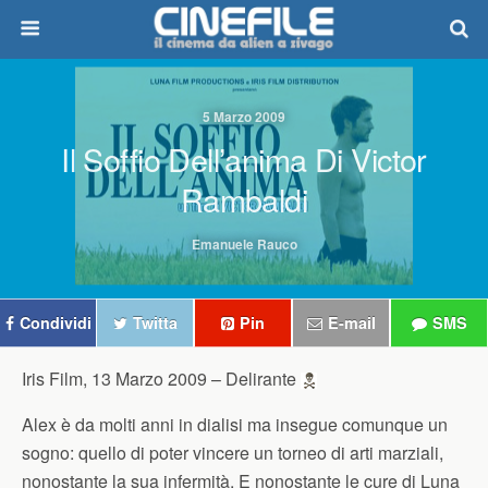
5 Marzo 2009
Il Soffio Dell’anima Di Victor
Rambaldi
Emanuele Rauco
Condividi
Twitta
Pin
E-mail
SMS
Iris Film, 13 Marzo 2009 –
Delirante
Alex è da molti anni in dialisi ma insegue comunque un
sogno: quello di poter vincere un torneo di arti marziali,
nonostante la sua infermità. E nonostante le cure di Luna