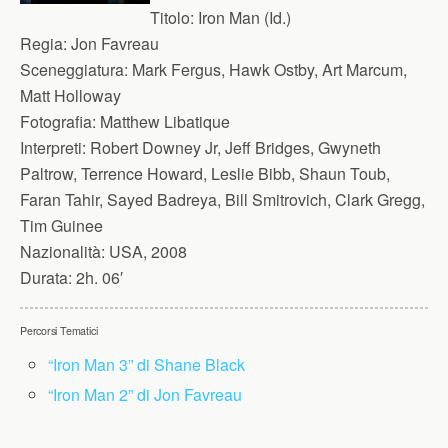
Titolo:
Iron Man (Id.)
Regia:
Jon Favreau
Sceneggiatura:
Mark Fergus, Hawk Ostby, Art Marcum,
Matt Holloway
Fotografia:
Matthew Libatique
Interpreti:
Robert Downey Jr, Jeff Bridges, Gwyneth
Paltrow, Terrence Howard, Leslie Bibb, Shaun Toub,
Faran Tahir, Sayed Badreya, Bill Smitrovich, Clark Gregg,
Tim Guinee
Nazionalità:
USA, 2008
Durata:
2h. 06′
Percorsi Tematici
“Iron Man 3” di Shane Black
“Iron Man 2” di Jon Favreau