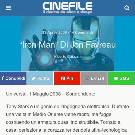
23 Aprile 2008 • 14 Commenti
“Iron Man” Di Jon Favreau
Alberto Cassani
Condividi
Twitta
Pin
E-mail
SMS
Universal, 1 Maggio 2008 –
Sorprendente
Tony Stark è un genio dell’ingegneria elettronica. Durante
una visita in Medio Oriente viene rapito, ma fugge
costruendo un’armatura quasi indistruttibile. Tornato a
casa, perfeziona la corazza rendendola ultra-tecnologica