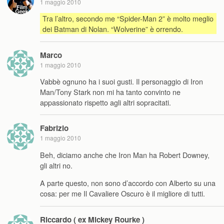
1 maggio 2010
Tra l’altro, secondo me “Spider-Man 2” è molto meglio
dei Batman di Nolan. “Wolverine” è orrendo.
Marco
1 maggio 2010
Vabbè ognuno ha i suoi gusti. Il personaggio di Iron
Man/Tony Stark non mi ha tanto convinto ne
appassionato rispetto agli altri sopracitati.
Fabrizio
1 maggio 2010
Beh, diciamo anche che Iron Man ha Robert Downey,
gli altri no.
A parte questo, non sono d’accordo con Alberto su una
cosa: per me Il Cavaliere Oscuro è il migliore di tutti.
Riccardo ( ex Mickey Rourke )