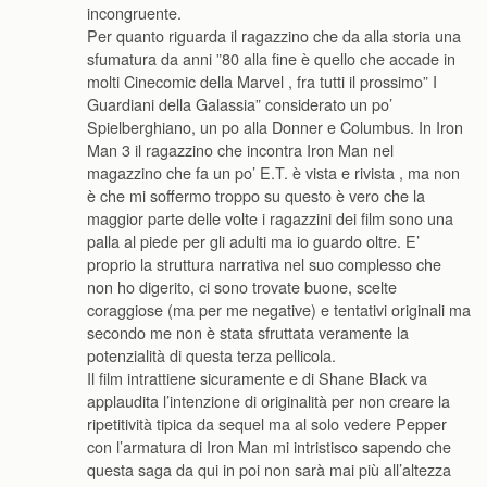
incongruente.
Per quanto riguarda il ragazzino che da alla storia una
sfumatura da anni ”80 alla fine è quello che accade in
molti Cinecomic della Marvel , fra tutti il prossimo” I
Guardiani della Galassia” considerato un po’
Spielberghiano, un po alla Donner e Columbus. In Iron
Man 3 il ragazzino che incontra Iron Man nel
magazzino che fa un po’ E.T. è vista e rivista , ma non
è che mi soffermo troppo su questo è vero che la
maggior parte delle volte i ragazzini dei film sono una
palla al piede per gli adulti ma io guardo oltre. E’
proprio la struttura narrativa nel suo complesso che
non ho digerito, ci sono trovate buone, scelte
coraggiose (ma per me negative) e tentativi originali ma
secondo me non è stata sfruttata veramente la
potenzialità di questa terza pellicola.
Il film intrattiene sicuramente e di Shane Black va
applaudita l’intenzione di originalità per non creare la
ripetitività tipica da sequel ma al solo vedere Pepper
con l’armatura di Iron Man mi intristisco sapendo che
questa saga da qui in poi non sarà mai più all’altezza