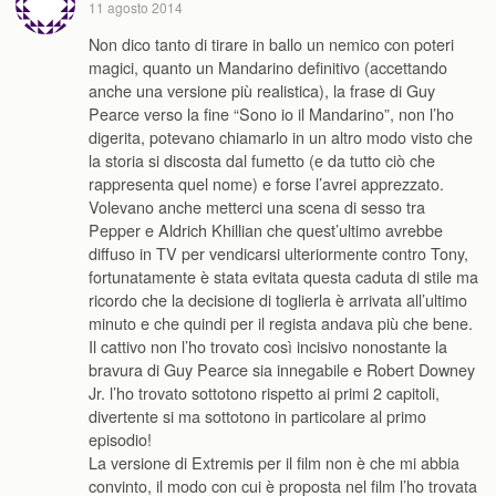
11 agosto 2014
Non dico tanto di tirare in ballo un nemico con poteri
magici, quanto un Mandarino definitivo (accettando
anche una versione più realistica), la frase di Guy
Pearce verso la fine “Sono io il Mandarino”, non l’ho
digerita, potevano chiamarlo in un altro modo visto che
la storia si discosta dal fumetto (e da tutto ciò che
rappresenta quel nome) e forse l’avrei apprezzato.
Volevano anche metterci una scena di sesso tra
Pepper e Aldrich Khillian che quest’ultimo avrebbe
diffuso in TV per vendicarsi ulteriormente contro Tony,
fortunatamente è stata evitata questa caduta di stile ma
ricordo che la decisione di toglierla è arrivata all’ultimo
minuto e che quindi per il regista andava più che bene.
Il cattivo non l’ho trovato così incisivo nonostante la
bravura di Guy Pearce sia innegabile e Robert Downey
Jr. l’ho trovato sottotono rispetto ai primi 2 capitoli,
divertente si ma sottotono in particolare al primo
episodio!
La versione di Extremis per il film non è che mi abbia
convinto, il modo con cui è proposta nel film l’ho trovata