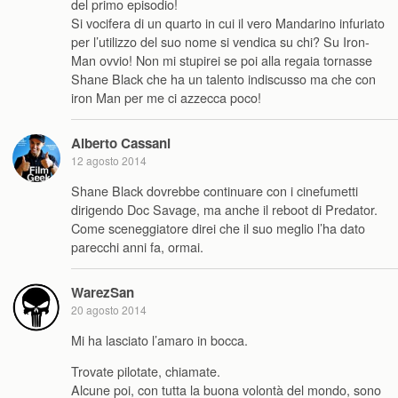
del primo episodio!
Si vocifera di un quarto in cui il vero Mandarino infuriato
per l’utilizzo del suo nome si vendica su chi? Su Iron-
Man ovvio! Non mi stupirei se poi alla regaia tornasse
Shane Black che ha un talento indiscusso ma che con
iron Man per me ci azzecca poco!
Alberto Cassani
12 agosto 2014
Shane Black dovrebbe continuare con i cinefumetti
dirigendo Doc Savage, ma anche il reboot di Predator.
Come sceneggiatore direi che il suo meglio l’ha dato
parecchi anni fa, ormai.
WarezSan
20 agosto 2014
Mi ha lasciato l’amaro in bocca.
Trovate pilotate, chiamate.
Alcune poi, con tutta la buona volontà del mondo, sono