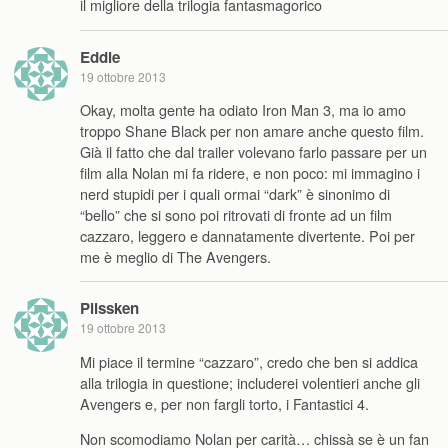
il migliore della trilogia fantasmagorico
Eddie
19 ottobre 2013
Okay, molta gente ha odiato Iron Man 3, ma io amo
troppo Shane Black per non amare anche questo film.
Già il fatto che dal trailer volevano farlo passare per un
film alla Nolan mi fa ridere, e non poco: mi immagino i
nerd stupidi per i quali ormai “dark” è sinonimo di
“bello” che si sono poi ritrovati di fronte ad un film
cazzaro, leggero e dannatamente divertente. Poi per
me è meglio di The Avengers.
Plissken
19 ottobre 2013
Mi piace il termine “cazzaro”, credo che ben si addica
alla trilogia in questione; includerei volentieri anche gli
Avengers e, per non fargli torto, i Fantastici 4.
Non scomodiamo Nolan per carità… chissà se è un fan