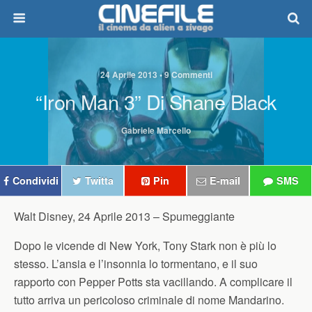
24 Aprile 2013 • 9 Commenti
“Iron Man 3” Di Shane Black
Gabriele Marcello
Condividi
Twitta
Pin
E-mail
SMS
Walt Disney, 24 Aprile 2013 –
Spumeggiante
Dopo le vicende di New York, Tony Stark non è più lo
stesso. L’ansia e l’insonnia lo tormentano, e il suo
rapporto con Pepper Potts sta vacillando. A complicare il
tutto arriva un pericoloso criminale di nome Mandarino.