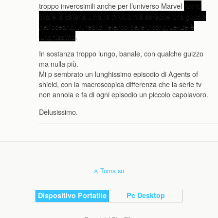
troppo inverosimili anche per l’universo Marvel
potrei
citare la catena umana in volo ma sarebbe una goccia
nell’oceano, in realtà l’elenco delle incongruenze è
lunghissimo
.
In sostanza troppo lungo, banale, con qualche guizzo
ma nulla più.
Mi p sembrato un lunghissimo episodio di Agents of
shield, con la macroscopica differenza che la serie tv
non annoia e fa di ogni episodio un piccolo capolavoro.
Delusissimo.
Torna su
Dispositivo Portatile
Pc Desktop