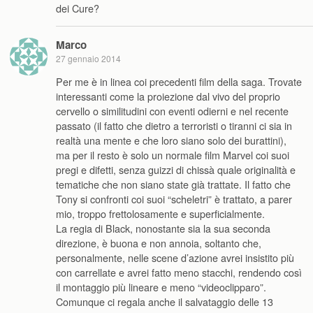
dei Cure?
Marco
27 gennaio 2014
Per me è in linea coi precedenti film della saga. Trovate
interessanti come la proiezione dal vivo del proprio
cervello o similitudini con eventi odierni e nel recente
passato (il fatto che dietro a terroristi o tiranni ci sia in
realtà una mente e che loro siano solo dei burattini),
ma per il resto è solo un normale film Marvel coi suoi
pregi e difetti, senza guizzi di chissà quale originalità e
tematiche che non siano state già trattate. Il fatto che
Tony si confronti coi suoi “scheletri” è trattato, a parer
mio, troppo frettolosamente e superficialmente.
La regia di Black, nonostante sia la sua seconda
direzione, è buona e non annoia, soltanto che,
personalmente, nelle scene d’azione avrei insistito più
con carrellate e avrei fatto meno stacchi, rendendo così
il montaggio più lineare e meno “videoclipparo”.
Comunque ci regala anche il salvataggio delle 13