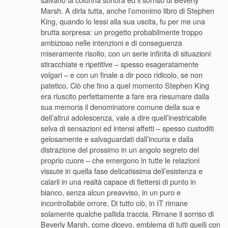
Marsh. A dirla tutta, anche l’omonimo libro di Stephen
King, quando lo lessi alla sua uscita, fu per me una
brutta sorpresa: un progetto probabilmente troppo
ambizioso nelle intenzioni e di conseguenza
miseramente risolto, con un serie infinita di situazioni
stiracchiate e ripetitive – spesso esageratamente
volgari – e con un finale a dir poco ridicolo, se non
patetico. Ciò che fino a quel momento Stephen King
era riuscito perfettamente a fare era riesumare dalla
sua memoria il denominatore comune della sua e
dell’altrui adolescenza, vale a dire quell’inestricabile
selva di sensazioni ed intensi affetti – spesso custoditi
gelosamente e salvaguardati dall’incuria e dalla
distrazione del prossimo in un angolo segreto del
proprio cuore – che emergono in tutte le relazioni
vissute in quella fase delicatissima dell’esistenza e
calarli in una realtà capace di flettersi di punto in
bianco, senza alcun preavviso, in un puro e
incontrollabile orrore. Di tutto ciò, in IT rimane
solamente qualche pallida traccia. Rimane il sorriso di
Beverly Marsh, come dicevo, emblema di tutti quelli con