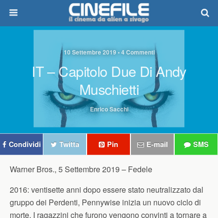
10 Settembre 2019 • 4 Commenti
IT – Capitolo Due Di Andy
Muschietti
Enrico Sacchi
Condividi
Twitta
Pin
E-mail
SMS
Warner Bros., 5 Settembre 2019 –
Fedele
2016: ventisette anni dopo essere stato neutralizzato dal
gruppo dei Perdenti, Pennywise inizia un nuovo ciclo di
morte. I ragazzini che furono vengono convinti a tornare a