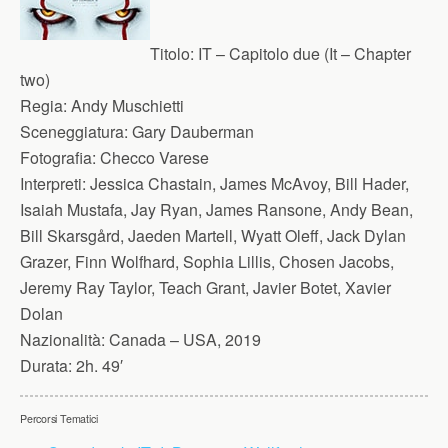
Titolo:
IT – Capitolo due (It – Chapter
two)
Regia:
Andy Muschietti
Sceneggiatura:
Gary Dauberman
Fotografia:
Checco Varese
Interpreti:
Jessica Chastain, James McAvoy, Bill Hader,
Isaiah Mustafa, Jay Ryan, James Ransone, Andy Bean,
Bill Skarsgård, Jaeden Martell, Wyatt Oleff, Jack Dylan
Grazer, Finn Wolfhard, Sophia Lillis, Chosen Jacobs,
Jeremy Ray Taylor, Teach Grant, Javier Botet, Xavier
Dolan
Nazionalità:
Canada – USA, 2019
Durata:
2h. 49′
Percorsi Tematici