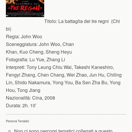
Titolo:
La battaglia dei tre regni (Chi
bi)
Regia:
John Woo
Sceneggiatura:
John Woo, Chan
Khan, Kuo Cheng, Sheng Heyu
Fotografia:
Lu Yue, Zhang Li
Interpreti:
Tony Leung Chiu Wai, Takeshi Kaneshiro,
Fengyi Zhang, Chen Chang, Wei Zhao, Jun Hu, Chiling
Lin, Shido Nakamura, Yong You, Ba Sen Zha Bu, Yong
Hou, Tong Jiang
Nazionalità:
Cina, 2008
Durata:
2h. 10′
Percorsi Tematici
Non ci sono percorsi tematici collegati a questo