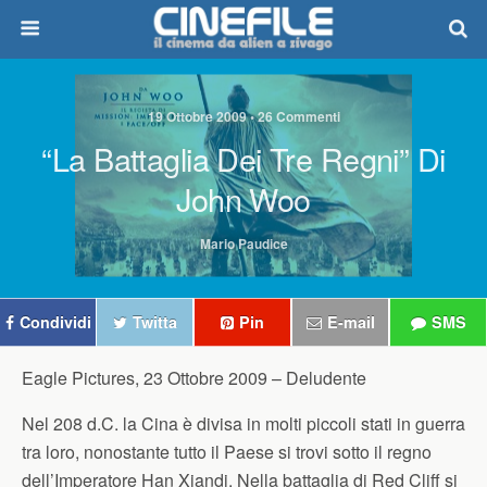
19 Ottobre 2009 • 26 Commenti
“La Battaglia Dei Tre Regni” Di
John Woo
Mario Paudice
Condividi
Twitta
Pin
E-mail
SMS
Eagle Pictures, 23 Ottobre 2009 –
Deludente
Nel 208 d.C. la Cina è divisa in molti piccoli stati in guerra
tra loro, nonostante tutto il Paese si trovi sotto il regno
dell’Imperatore Han Xiandi. Nella battaglia di Red Cliff si