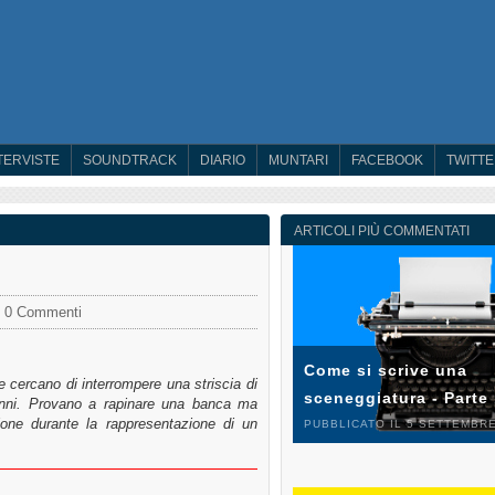
TERVISTE
SOUNDTRACK
DIARIO
MUNTARI
FACEBOOK
TWITT
ARTICOLI PIÙ COMMENTATI
0 Commenti
Come si scrive una
cercano di interrompere una striscia di
sceneggiatura - Parte
 anni. Provano a rapinare una banca ma
sione durante la rappresentazione di un
PUBBLICATO IL 5 SETTEMBRE