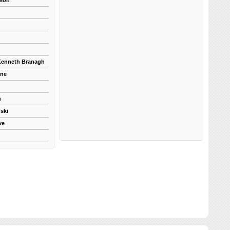
kson
 Kenneth Branagh
yne
n
ski
ve