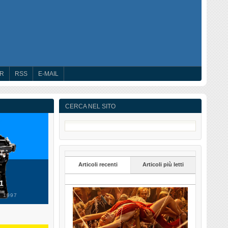
ER
RSS
E-MAIL
CERCA NEL SITO
Articoli recenti
Articoli più letti
 1
 1997