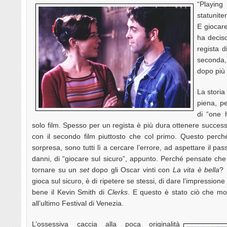
“Playing
statunite
E giocare
ha deciso
regista 
seconda, 
dopo più 
La storia
piena, pe
di “one h
solo film. Spesso per un regista è più dura ottenere successo 
con il secondo film piuttosto che col primo. Questo perc
sorpresa, sono tutti lì a cercare l’errore, ad aspettare il pass
danni, di “giocare sul sicuro”, appunto. Perché pensate ch
tornare su un
set
dopo gli Oscar vinti con
La vita è bella
? 
gioca sul sicuro, è di ripetere se stessi, di dare l’impressione
bene il Kevin Smith di
Clerks
. E questo è stato ciò che mo
all’ultimo Festival di Venezia.
L’ossessiva caccia alla poca originalità