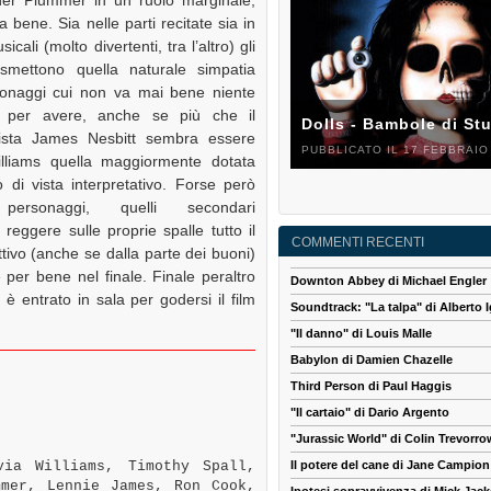
a bene. Sia nelle parti recitate sia in
icali (molto divertenti, tra l’altro) gli
rasmettono quella naturale simpatia
onaggi cui non va mai bene niente
o per avere, anche se più che il
Dolls - Bambole di St
ista James Nesbitt sembra essere
PUBBLICATO IL 17 FEBBRAIO
illiams quella maggiormente dotata
 di vista interpretativo. Forse però
personaggi, quelli secondari
eggere sulle proprie spalle tutto il
COMMENTI RECENTI
ttivo (anche se dalla parte dei buoni)
re per bene nel finale. Finale peraltro
Downton Abbey di Michael Engler
 entrato in sala per godersi il film
Soundtrack: "La talpa" di Alberto I
"Il danno" di Louis Malle
Babylon di Damien Chazelle
Third Person di Paul Haggis
"Il cartaio" di Dario Argento
"Jurassic World" di Colin Trevorro
ia Williams, Timothy Spall,
Il potere del cane di Jane Campion
mmer, Lennie James, Ron Cook,