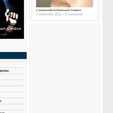
L'immensità di Emanuele Crialese
7 settembre 2022 • 0 Commenti
uart Gordon
 2010
glesias
w