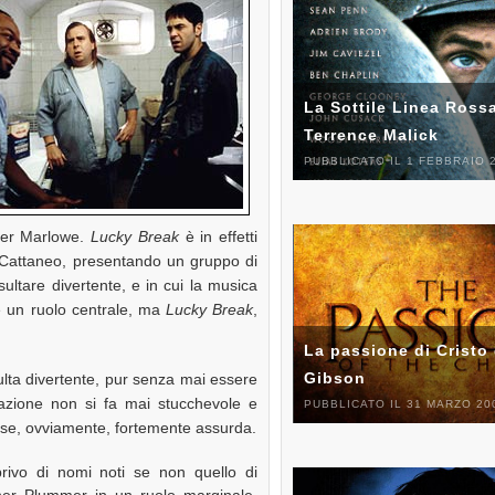
La Sottile Linea Rossa
Terrence Malick
PUBBLICATO IL 1 FEBBRAIO 
her Marlowe.
Lucky Break
è in effetti
Cattaneo, presentando un gruppo di
sultare divertente, e in cui la musica
e un ruolo centrale, ma
Lucky Break
,
La passione di Cristo 
Gibson
sulta divertente, pur senza mai essere
azione non si fa mai stucchevole e
PUBBLICATO IL 31 MARZO 20
 se, ovviamente, fortemente assurda.
privo di nomi noti se non quello di
her Plummer in un ruolo marginale,