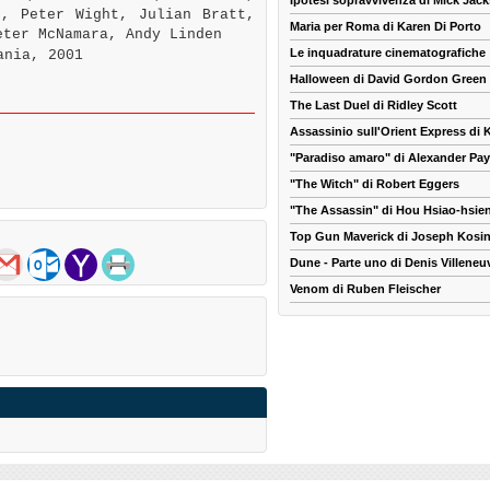
Ipotesi sopravvivenza di Mick Jac
g, Peter Wight, Julian Bratt,
Maria per Roma di Karen Di Porto
eter McNamara, Andy Linden
Le inquadrature cinematografiche
ania, 2001
Halloween di David Gordon Green
The Last Duel di Ridley Scott
Assassinio sull'Orient Express di
"Paradiso amaro" di Alexander Pa
"The Witch" di Robert Eggers
"The Assassin" di Hou Hsiao-hsie
Top Gun Maverick di Joseph Kosin
Dune - Parte uno di Denis Villeneu
Venom di Ruben Fleischer