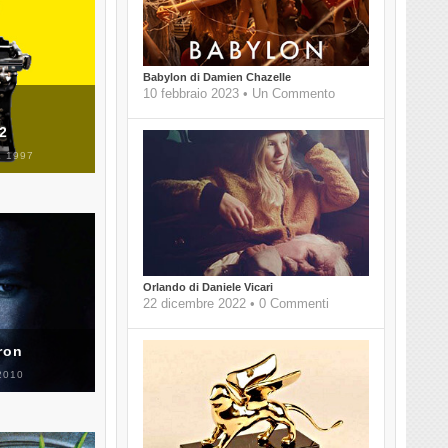
Babylon di Damien Chazelle
10 febbraio 2023 • Un Commento
 2
 1997
Orlando di Daniele Vicari
22 dicembre 2022 • 0 Commenti
ron
2010