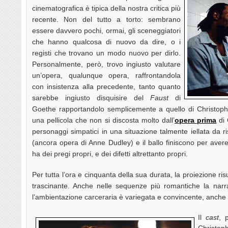
cinematografica è tipica della nostra critica più
recente. Non del tutto a torto: sembrano
essere davvero pochi, ormai, gli sceneggiatori
che hanno qualcosa di nuovo da dire, o i
registi che trovano un modo nuovo per dirlo.
Personalmente, però, trovo ingiusto valutare
un’opera, qualunque opera, raffrontandola
con insistenza alla precedente, tanto quanto
sarebbe ingiusto disquisire del
Faust
di
Goethe rapportandolo semplicemente a quello di Christop
una pellicola che non si discosta molto dall’
opera prima
di 
personaggi simpatici in una situazione talmente iellata da ri
(ancora opera di Anne Dudley) e il ballo finiscono per aver
ha dei pregi propri, e dei difetti altrettanto propri.
Per tutta l’ora e cinquanta della sua durata, la proiezione ri
trascinante. Anche nelle sequenze più romantiche la narr
l’ambientazione carceraria è variegata e convincente, anche
Il
cast
, 
Christop