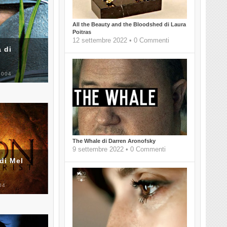
All the Beauty and the Bloodshed di Laura
Poitras
12 settembre 2022 • 0 Commenti
 di
2004
The Whale di Darren Aronofsky
9 settembre 2022 • 0 Commenti
di Mel
04