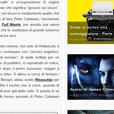
 safe” è un’espressione di origine
nse che significa “giocare sul sicuro”.
 sul sicuro è esattamente quello che
 di fare Peter Cattaneo, l’acclamato
di
Full Monty
, per questa sua opera
Come si scrive una
che lo restituisce al grande schermo
sceneggiatura - Parte
di tre anni.
PUBBLICATO IL 4 SETTEMBRE
 del cinema, non solo di Hollywood, è
r continuare con i termini anglofoni,
it wonder”, di stelle brillate per un
di pubblico, e soprattutto di critica,
hé dopo il primo successo, magari a
o falso. E allora si cerca di limitare i
e Benigni abbia scelto
Pinocchio
per
Ma il rischio che si corre, quando di
Avatar di James Came
 di aver già detto tutto. E questo lo sa
PUBBLICATO IL 10 GENNAIO 
lti hanno pensato di Peter Cattaneo