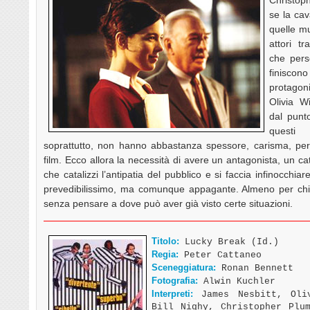
se la cav
quelle mus
attori t
che pers
finiscon
protagon
Olivia W
dal punto
questi 
soprattutto, non hanno abbastanza spessore, carisma, per r
film. Ecco allora la necessità di avere un antagonista, un ca
che catalizzi l’antipatia del pubblico e si faccia infinocchia
prevedibilissimo, ma comunque appagante. Almeno per chi è
senza pensare a dove può aver già visto certe situazioni.
Titolo:
Lucky Break (Id.)
Regia:
Peter Cattaneo
Sceneggiatura:
Ronan Bennett
Fotografia:
Alwin Kuchler
Interpreti:
James Nesbitt, Oliv
Bill Nighy, Christopher Plu