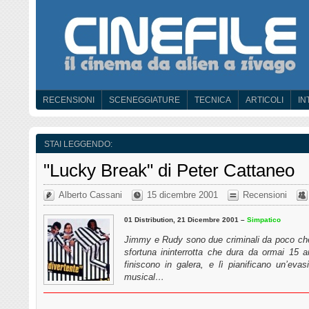
RECENSIONI
SCENEGGIATURE
TECNICA
ARTICOLI
IN
STAI LEGGENDO:
"Lucky Break" di Peter Cattaneo
Alberto Cassani
15 dicembre 2001
Recensioni
01 Distribution, 21 Dicembre 2001 –
Simpatico
Jimmy e Rudy sono due criminali da poco che 
sfortuna ininterrotta che dura da ormai 15
finiscono in galera, e lì pianificano un’eva
musical…