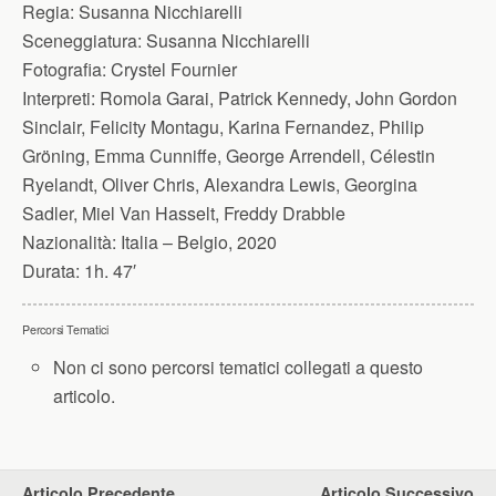
Regia:
Susanna Nicchiarelli
Sceneggiatura:
Susanna Nicchiarelli
Fotografia:
Crystel Fournier
Interpreti:
Romola Garai, Patrick Kennedy, John Gordon
Sinclair, Felicity Montagu, Karina Fernandez, Philip
Gröning, Emma Cunniffe, George Arrendell, Célestin
Ryelandt, Oliver Chris, Alexandra Lewis, Georgina
Sadler, Miel Van Hasselt, Freddy Drabble
Nazionalità:
Italia – Belgio, 2020
Durata:
1h. 47′
Percorsi Tematici
Non ci sono percorsi tematici collegati a questo
articolo.
Articolo Precedente
Articolo Successivo