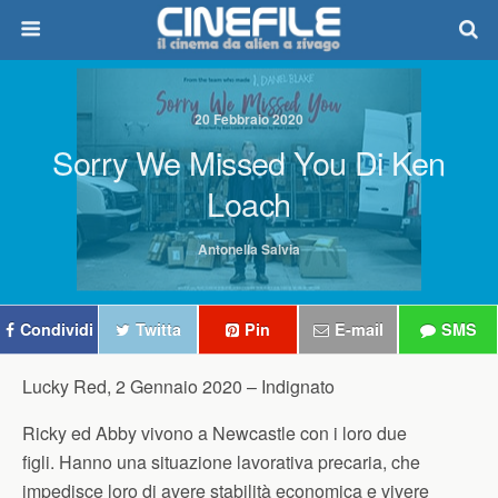
20 Febbraio 2020
Sorry We Missed You Di Ken
Loach
Antonella Salvia
Condividi
Twitta
Pin
E-mail
SMS
Lucky Red, 2 Gennaio 2020 –
Indignato
Ricky ed Abby vivono a Newcastle con i loro due
figli. Hanno una situazione lavorativa precaria, che
impedisce loro di avere stabilità economica e vivere