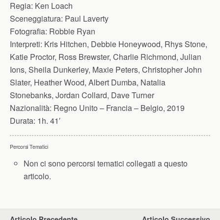
Regia:
Ken Loach
Sceneggiatura:
Paul Laverty
Fotografia:
Robbie Ryan
Interpreti:
Kris Hitchen, Debbie Honeywood, Rhys Stone,
Katie Proctor, Ross Brewster, Charlie Richmond, Julian
Ions, Sheila Dunkerley, Maxie Peters, Christopher John
Slater, Heather Wood, Albert Dumba, Natalia
Stonebanks, Jordan Collard, Dave Turner
Nazionalità:
Regno Unito – Francia – Belgio, 2019
Durata:
1h. 41′
Percorsi Tematici
Non ci sono percorsi tematici collegati a questo
articolo.
Articolo Precedente
Articolo Successivo