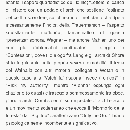
istante il sapore quartettistico dell’Idillio; “Letters” si carica
di mistero con un pedale di archi che sostiene l’ostinato
dei celli a scendere, sottolineando – nel piano che ripete
incessantemente l’incipit della Trauermarsch – l’aspetto
squisitamente mortuario, fantasmatico di questa
“presenza” sonora. Wagner – ma anche Mahler, uno dei
suoi più problematici continuatori – aleggia in
“Confession”, dove il dialogo fra Lang e gli archi di Shore
si fa inquietante nella propria severa immobilità. Il tema
del Walhalla con altri materiali collegati a Wotan e in
questo caso alla “Valchiria” risuona invece (ironico?) in
“Risk my authority”, mentre “Vienna” espunge ogni
citazione (o quasi) e fraseggia sommessamente fra oboe,
piano e archi. Corni solenni, su un pedale di archi e acuto
e un movimento sotterraneo che evoca il “Mormorio della
foresta” dal “Sigfrido” caratterizzano “Only the God”, brano
psicologicamente incombente e significativo.