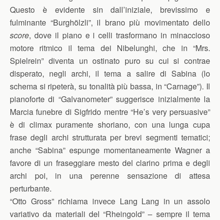
Questo è evidente sin dall’iniziale, brevissimo e
fulminante “Burghölzli”, il brano più movimentato dello
score
, dove il piano e i celli trasformano in minaccioso
motore ritmico il tema dei Nibelunghi, che in “Mrs.
Spielrein” diventa un ostinato puro su cui si contrae
disperato, negli archi, il tema a salire di Sabina (lo
schema si ripeterà, su tonalità più bassa, in “Carnage”). Il
pianoforte di “Galvanometer” suggerisce inizialmente la
Marcia funebre di Sigfrido mentre “He’s very persuasive”
è di climax puramente shoriano, con una lunga cupa
frase degli archi strutturata per brevi segmenti tematici;
anche “Sabina” espunge momentaneamente Wagner a
favore di un fraseggiare mesto del clarino prima e degli
archi poi, in una perenne sensazione di attesa
perturbante.
“Otto Gross” richiama invece Lang Lang in un assolo
variativo da materiali del “Rheingold” – sempre il tema