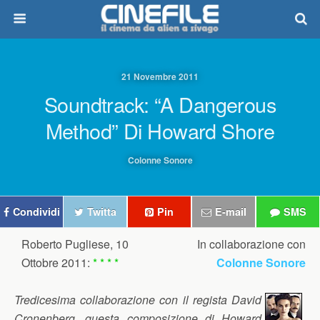
21 Novembre 2011
Soundtrack: “A Dangerous
Method” Di Howard Shore
Colonne Sonore
Condividi
Twitta
Pin
E-mail
SMS
Roberto Pugliese, 10
In collaborazione con
Ottobre 2011:
* * * *
Colonne Sonore
Tredicesima collaborazione con il regista David
Cronenberg, questa composizione di Howard