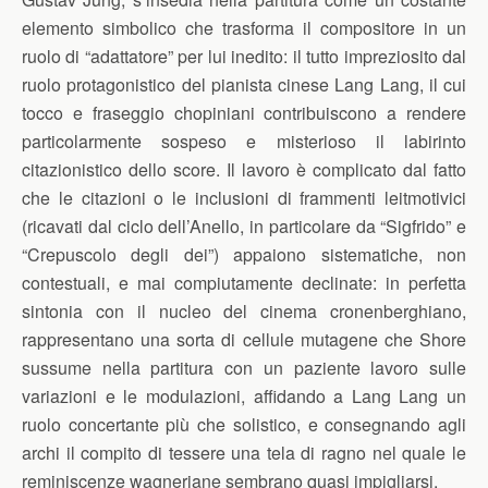
elemento simbolico che trasforma il compositore in un
ruolo di “adattatore” per lui inedito: il tutto impreziosito dal
ruolo protagonistico del pianista cinese Lang Lang, il cui
tocco e fraseggio chopiniani contribuiscono a rendere
particolarmente sospeso e misterioso il labirinto
citazionistico dello score. Il lavoro è complicato dal fatto
che le citazioni o le inclusioni di frammenti leitmotivici
(ricavati dal ciclo dell’Anello, in particolare da “Sigfrido” e
“Crepuscolo degli dei”) appaiono sistematiche, non
contestuali, e mai compiutamente declinate: in perfetta
sintonia con il nucleo del cinema cronenberghiano,
rappresentano una sorta di cellule mutagene che Shore
sussume nella partitura con un paziente lavoro sulle
variazioni e le modulazioni, affidando a Lang Lang un
ruolo concertante più che solistico, e consegnando agli
archi il compito di tessere una tela di ragno nel quale le
reminiscenze wagneriane sembrano quasi impigliarsi.