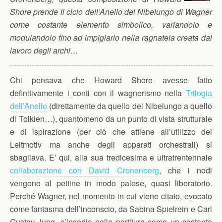
Shore prende il ciclo dell’Anello del Nibelungo di Wagner
come costante elemento simbolico, variandolo e
modulandolo fino ad impiglarlo nella ragnatela creata dal
lavoro degli archi…
Chi pensava che Howard Shore avesse fatto
definitivamente i conti con il wagnerismo nella
Trilogia
dell’Anello
(direttamente da quello del Nibelungo a quello
di Tolkien…), quantomeno da un punto di vista strutturale
e di ispirazione (per ciò che attiene all’utilizzo dei
Leitmotiv ma anche degli apparati orchestrali) si
sbagliava. E’ qui, alla sua tredicesima e ultratrentennale
collaborazione con David Cronenberg
, che i nodi
vengono al pettine in modo palese, quasi liberatorio.
Perché Wagner, nel momento in cui viene citato, evocato
come fantasma dell’inconscio, da Sabina Spielrein e Carl
Gustav Jung, s’insedia nella partitura come un costante