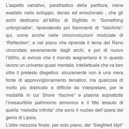
L’aspetto variativo, parafrastico della partitura, viene
esaltato nello sviluppo, denso ed emozionato , che gli
archi dedicano all’Idillio di Sigfrido in “Something
unforgivable”, riprendendo poi frammenti di “Valchiria”:
qui, come anche nelle circonvoluzioni modulate di
“Reflection”, e nel piano che riprende il tema del Reno
circondato severamente dagli archi, e poi di nuovo
l’Idillio, si evince che il mondo wagneriano è in questo
lavoro un universo quasi mentale, intellettuale che va ben
oltre il pretesto diegetico: sicuramente non è una mera
fonte di approvvigionamento tematico, ma qualcosa di
molto più districato e difficile da interpretare, per le
modalità in cui Shore “riscrive” e plasma soprattutto
l’inesauribile patrimonio armonico e il fitto tessuto di
quella “melodia infinita” che sono il nucleo dell’opera del
genio di Lipsia.
L’oltre mezzora finale, per solo piano, del “Siegfried Idyll”