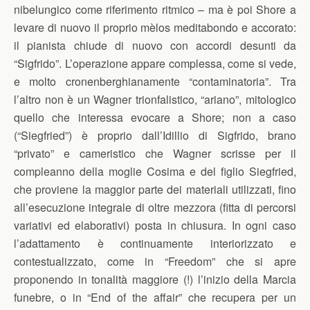
nibelungico come riferimento ritmico – ma è poi Shore a
levare di nuovo il proprio mèlos meditabondo e accorato:
il pianista chiude di nuovo con accordi desunti da
“Sigfrido”. L’operazione appare complessa, come si vede,
e molto cronenberghianamente “contaminatoria”. Tra
l’altro non è un Wagner trionfalistico, “ariano”, mitologico
quello che interessa evocare a Shore; non a caso
(“Siegfried”) è proprio dall’Idillio di Sigfrido, brano
“privato” e cameristico che Wagner scrisse per il
compleanno della moglie Cosima e del figlio Siegfried,
che proviene la maggior parte dei materiali utilizzati, fino
all’esecuzione integrale di oltre mezzora (fitta di percorsi
variativi ed elaborativi) posta in chiusura. In ogni caso
l’adattamento è continuamente interiorizzato e
contestualizzato, come in “Freedom” che si apre
proponendo in tonalità maggiore (!) l’inizio della Marcia
funebre, o in “End of the affair” che recupera per un