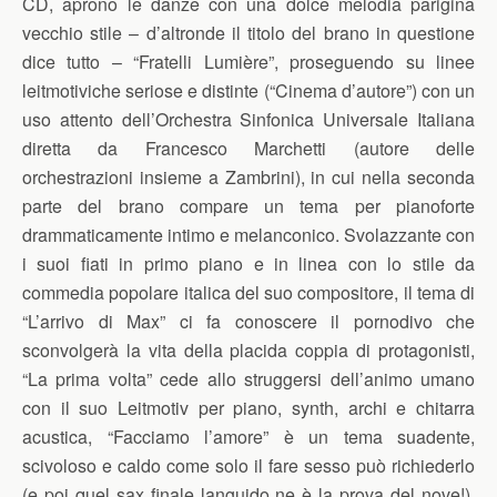
CD, aprono le danze con una dolce melodia parigina
vecchio stile – d’altronde il titolo del brano in questione
dice tutto – “Fratelli Lumière”, proseguendo su linee
leitmotiviche seriose e distinte (“Cinema d’autore”) con un
uso attento dell’Orchestra Sinfonica Universale Italiana
diretta da Francesco Marchetti (autore delle
orchestrazioni insieme a Zambrini), in cui nella seconda
parte del brano compare un tema per pianoforte
drammaticamente intimo e melanconico. Svolazzante con
i suoi fiati in primo piano e in linea con lo stile da
commedia popolare italica del suo compositore, il tema di
“L’arrivo di Max” ci fa conoscere il pornodivo che
sconvolgerà la vita della placida coppia di protagonisti,
“La prima volta” cede allo struggersi dell’animo umano
con il suo Leitmotiv per piano, synth, archi e chitarra
acustica, “Facciamo l’amore” è un tema suadente,
scivoloso e caldo come solo il fare sesso può richiederlo
(e poi quel sax finale languido ne è la prova del nove!),