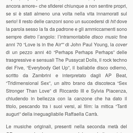
ancora amore» che sfiderei chiunque a non sentire propri,
se si è stati almeno una volta nella vita innamorati sul
serio! Il resto delle canzoni sono un succedersi di
hit
dove
la parola sesso la fa da padrone e gli ammiccamenti sono
sempre dietro l’angolo: l’intramontabile
disco music
fine
anni 70 “Love is in the Air”” di John Paul Young, la
cover
di un pezzo anni 40 “Perhaps Perhaps Perhaps” delle
trasgressive e sensuali The Pussycat Dolls, il rock techno
dei Five, “Everybody Get Up”, il ballabile disco odierno,
scritto da Zambrini e interpretato dagli AP Beat,
“Tridimensional Sex”, un altro brano da discoteca “Sex
Stronger Than Love” di Riccardo III e Sylvia Piacenza,
chiudendo in bellezza con la canzone che ha dato il
titolo, pescando tra i suoi versi, al film: la mitica “Tanti
auguri” della ineguagliabile Raffaella Carrà.
Le musiche originali, presenti nella seconda metà del