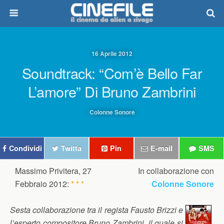
16 Aprile 2012
Soundtrack: “Com’è Bello Far
L’amore” Di Bruno Zambrini
Colonne Sonore
Condividi
Twitta
Pin
E-mail
SMS
Massimo Privitera, 27
In collaborazione con
Febbraio 2012:
* * *
Colonne Sonore
Sesta collaborazione tra il regista Fausto Brizzi e
l’esperto compositore Bruno Zambrini, il quale si