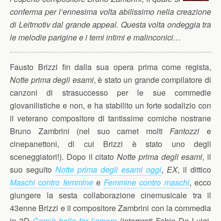
conferma per l’ennesima volta abilissimo nella creazione
di Leitmotiv dal grande appeal. Questa volta ondeggia tra
le melodie parigine e i temi intimi e malinconici…
Fausto Brizzi fin dalla sua opera prima come regista,
Notte prima degli esami
, è stato un grande compilatore di
canzoni di strasuccesso per le sue commedie
giovanilistiche e non, e ha stabilito un forte sodalizio con
il veterano compositore di tantissime comiche nostrane
Bruno Zambrini (nel suo carnet molti
Fantozzi
e
cinepanettoni, di cui Brizzi è stato uno degli
sceneggiatori!). Dopo il citato
Notte prima degli esami
, il
suo seguito
Notte prima degli esami oggi
,
EX
, il dittico
Maschi contro femmine
e
Femmine contro maschi
, ecco
giungere la sesta collaborazione cinemusicale tra il
43enne Brizzi e il compositore Zambrini con la commedia
in 3D
Com’è bello far l’amore
(interpreti Fabio De Luigi,