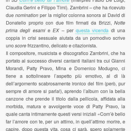
Claudia Gerini e Filippo Timi). Zambrini – che ha ricevuto
due
nomination
per la miglior colonna sonora ai David di
Donatello proprio con due film firmati da Brizzi,
Notte
prima degli esami
e
EX
– per
questa vicenda
di una
coppia in crisi sessuale aiutata da un pornodivo scrive
uno
score
frizzantino, delicato e citazionista.
Il compositore, musicista e discografico Zambrini, che ha
portato al successo diversi cantanti italiani tra cui Gianni
Morandi, Patty Pravo, Mina e Domenico Modugno, ci
tiene a sottolineare l’aspetto più emotivo, al di là
dell’argomento scabrosamente ironico del film (però, pur
sempre di amore si parla!), aprendo l’album con la bella
canzone che prende il titolo dalla pellicola, affidata alla
morbida, matura e avvolgente voce di Patty Pravo, la
quale canta intimamente questi versi iniziali «Com’è bello
far l’amore con te, per un attimo, in quell’attimo morire, e
capire, dopo questa vita, cosa ci sarà, spero solamente