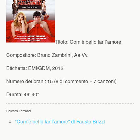
Titolo:
Com’è bello far l’amore
Compositore:
Bruno Zambrini, Aa.Vv.
Etichetta:
EMI/GDM, 2012
Numero dei brani:
15 (8 di commento + 7 canzoni)
Durata:
49′ 40”
Percorsi Tematici
“Com’è bello far l’amore” di Fausto Brizzi