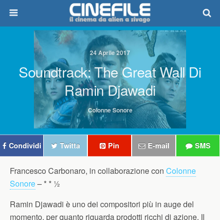
24 Aprile 2017
Soundtrack: The Great Wall Di
Ramin Djawadi
Colonne Sonore
Condividi
Twitta
Pin
E-mail
SMS
Francesco Carbonaro, in collaborazione con
Colonne
Sonore
–
* * ½
Ramin Djawadi è uno dei compositori più in auge del
momento, per quanto riguarda prodotti ricchi di azione. Il