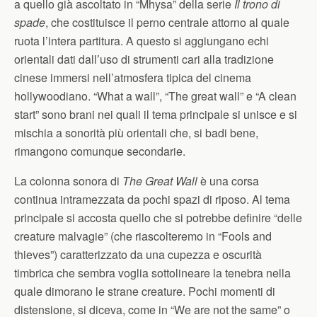
a quello già ascoltato in “Mhysa” della serie
Il trono di
spade
, che costituisce il perno centrale attorno al quale
ruota l’intera partitura. A questo si aggiungano echi
orientali dati dall’uso di strumenti cari alla tradizione
cinese immersi nell’atmosfera tipica del cinema
hollywoodiano. “What a wall”, “The great wall” e “A clean
start” sono brani nei quali il tema principale si unisce e si
mischia a sonorità più orientali che, si badi bene,
rimangono comunque secondarie.
La colonna sonora di
The Great Wall
è una corsa
continua intramezzata da pochi spazi di riposo. Al tema
principale si accosta quello che si potrebbe definire “delle
creature malvagie” (che riascolteremo in “Fools and
thieves”) caratterizzato da una cupezza e oscurità
timbrica che sembra voglia sottolineare la tenebra nella
quale dimorano le strane creature. Pochi momenti di
distensione, si diceva, come in “We are not the same” o