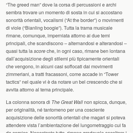
“The greed man” dove la corsa di percussioni e archi
sembra trovare un momento di sosta in cui si accostano
sonorità orientali, vocalismi (“At the border”) o movimenti
di viole (“Bianling boogie”). Tutta la trama musicale
rimane, comunque, imperniata attorno ai due temi
principali, che scandiscono – alternandosi e alterandosi –
quasi tutta la
score
che, in ogni caso, rimane ben lontana
dall’acquisizione degli stilemi più tipicamente orientali
che vengono, in alcuni casi soffocati dai movimenti
zimmeriani, a tratti fracassoni, come accade in “Tower
tactics” nel quale vi è da notare un bel crescendo che si
avvita attorno al tema principale.
La colonna sonora di
The Great Wall
non spicca, dunque,
per originalità, né tantomeno per una cosciente
acquisizione delle sonorità orientali che magari si poteva
attendere vista l’ambientazione del lungometraggio cui fa
da cornice. Nonostante tutto, rimane gradevole ascoltare i