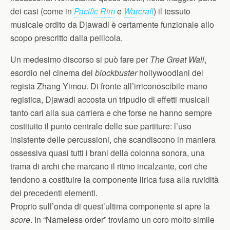
dei casi (come in
Pacific Rim
e
Warcraft
) il tessuto
musicale ordito da Djawadi è certamente funzionale allo
scopo prescritto dalla pellicola.
Un medesimo discorso si può fare per
The Great Wall
,
esordio nel cinema dei
blockbuster
hollywoodiani del
regista Zhang Yimou. Di fronte all’irriconoscibile mano
registica, Djawadi accosta un tripudio di effetti musicali
tanto cari alla sua carriera e che forse ne hanno sempre
costituito il punto centrale delle sue partiture: l’uso
insistente delle percussioni, che scandiscono in maniera
ossessiva quasi tutti i brani della colonna sonora, una
trama di archi che marcano il ritmo incalzante, cori che
tendono a costituire la componente lirica fusa alla ruvidità
dei precedenti elementi.
Proprio sull’onda di quest’ultima componente si apre la
score
. In “Nameless order” troviamo un coro molto simile