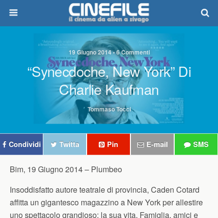
19 Giugno 2014 • 6 Commenti
“Synecdoche, New York” Di
Charlie Kaufman
Tommaso Tocci
Condividi
Twitta
Pin
E-mail
SMS
Bim, 19 Giugno 2014 –
Plumbeo
Insoddisfatto autore teatrale di provincia, Caden Cotard
affitta un gigantesco magazzino a New York per allestire
uno spettacolo grandioso: la sua vita. Famiglia, amici e