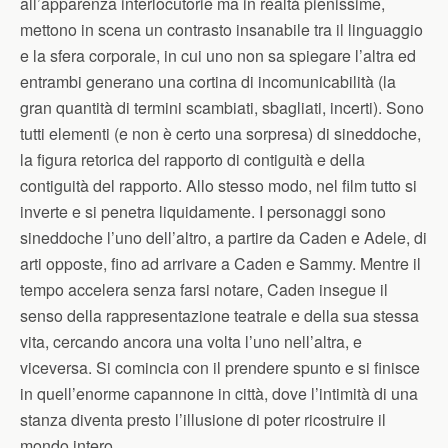
all’apparenza interlocutorie ma in realtà pienissime,
mettono in scena un contrasto insanabile tra il linguaggio
e la sfera corporale, in cui uno non sa spiegare l’altra ed
entrambi generano una cortina di incomunicabilità (la
gran quantità di termini scambiati, sbagliati, incerti). Sono
tutti elementi (e non è certo una sorpresa) di sineddoche,
la figura retorica del rapporto di contiguità e della
contiguità del rapporto. Allo stesso modo, nel film tutto si
inverte e si penetra liquidamente. I personaggi sono
sineddoche l’uno dell’altro, a partire da Caden e Adele, di
arti opposte, fino ad arrivare a Caden e Sammy. Mentre il
tempo accelera senza farsi notare, Caden insegue il
senso della rappresentazione teatrale e della sua stessa
vita, cercando ancora una volta l’uno nell’altra, e
viceversa. Si comincia con il prendere spunto e si finisce
in quell’enorme capannone in città, dove l’intimità di una
stanza diventa presto l’illusione di poter ricostruire il
mondo intero.