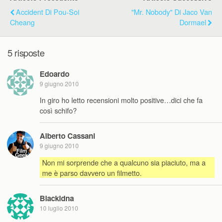
Accident Di Pou-Soi
"Mr. Nobody" Di Jaco Van
Cheang
Dormael
5 risposte
Edoardo
9 giugno 2010
In giro ho letto recensioni molto positive…dici che fa
così schifo?
Alberto Cassani
9 giugno 2010
Non mi sorprende che a qualcuno sia piaciuto, ma a
me è parso davvero un filmetto.
Blackidna
10 luglio 2010