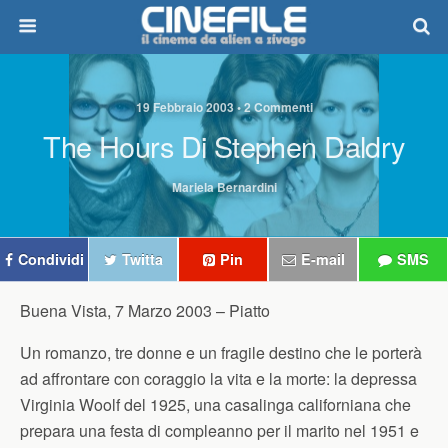
19 Febbraio 2003 • 2 Commenti
The Hours Di Stephen Daldry
Mariela Bernardini
Condividi
Twitta
Pin
E-mail
SMS
Buena Vista, 7 Marzo 2003 –
Piatto
Un romanzo, tre donne e un fragile destino che le porterà
ad affrontare con coraggio la vita e la morte: la depressa
Virginia Woolf del 1925, una casalinga californiana che
prepara una festa di compleanno per il marito nel 1951 e