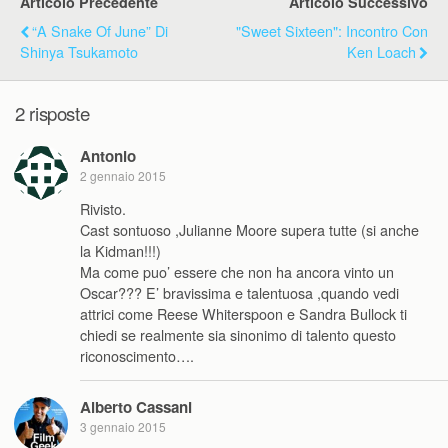
Articolo Precedente
Articolo Successivo
“A Snake Of June” Di
"Sweet Sixteen": Incontro Con
Shinya Tsukamoto
Ken Loach
2 risposte
Antonio
2 gennaio 2015
Rivisto.
Cast sontuoso ,Julianne Moore supera tutte (si anche
la Kidman!!!)
Ma come puo’ essere che non ha ancora vinto un
Oscar??? E’ bravissima e talentuosa ,quando vedi
attrici come Reese Whiterspoon e Sandra Bullock ti
chiedi se realmente sia sinonimo di talento questo
riconoscimento….
Alberto Cassani
3 gennaio 2015