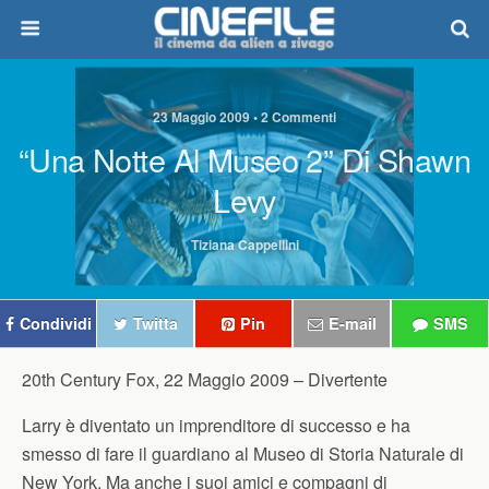
23 Maggio 2009 • 2 Commenti
“Una Notte Al Museo 2” Di Shawn
Levy
Tiziana Cappellini
Condividi
Twitta
Pin
E-mail
SMS
20th Century Fox, 22 Maggio 2009 –
Divertente
Larry è diventato un imprenditore di successo e ha
smesso di fare il guardiano al Museo di Storia Naturale di
New York. Ma anche i suoi amici e compagni di