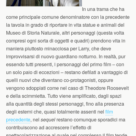
In una trama che ha
come principale comune denominatore con la precedente
la tavola in grado di riportare in vita statue e animali del
Museo di Storia Naturale, altri personaggi (questa volta
compresi ogni sorta di oggetti e quadri) prendono vita in
maniera piuttosto minacciosa per Larry, che deve
improvvisarsi di nuovo guardiano notturno. In realtà, pur
essendo tutti presenti, i personaggi del primo film – con
un solo paio di eccezioni – restano defilati a vantaggio di
quelli nuovi che diventano co-protagonisti, oppure
vengono sdoppiati come nel caso di Theodore Roosevelt
e della scimmietta. Tutto viene amplificato, dagli spazi
alla quantità degli stessi personaggi, fino alla presenza
degli esterni che, quasi totalmente assenti nel
film
precedente
, nel
sequel
restano comunque sporadici ma
contribuiscono ad accrescere l’effetto di
spettacolarizzazione al quale nel complesso il film tende.