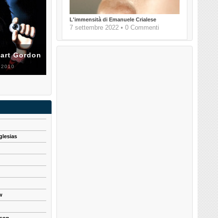
L'immensità di Emanuele Crialese
7 settembre 2022 • 0 Commenti
uart Gordon
 2010
glesias
w