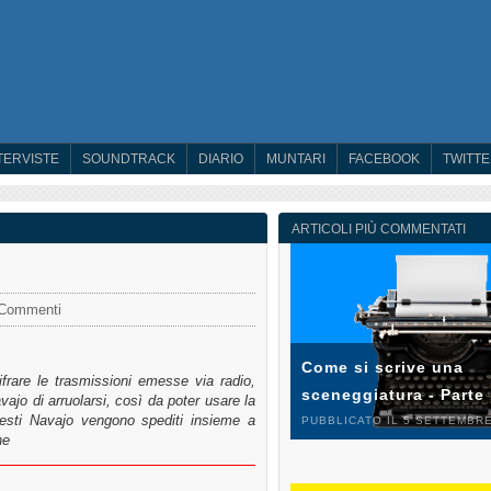
TERVISTE
SOUNDTRACK
DIARIO
MUNTARI
FACEBOOK
TWITT
ARTICOLI PIÙ COMMENTATI
Commenti
Come si scrive una
frare le trasmissioni emesse via radio,
sceneggiatura - Parte
vajo di arruolarsi, così da poter usare la
esti Navajo vengono spediti insieme a
PUBBLICATO IL 5 SETTEMBRE
ne