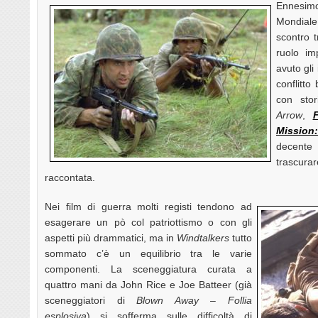
Ennesi
Mondiale
scontro t
ruolo im
avuto gli
conflitto
con sto
Arrow
,
F
Mission:
decente
trascur
raccontata.
Nei film di guerra molti registi tendono ad
esagerare un pò col patriottismo o con gli
aspetti più drammatici, ma in
Windtalkers
tutto
sommato c’è un equilibrio tra le varie
componenti. La sceneggiatura curata a
quattro mani da John Rice e Joe Batteer (già
sceneggiatori di
Blown Away – Follia
esplosiva
) si sofferma sulle difficoltà di