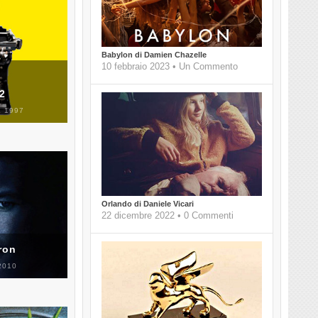
Babylon di Damien Chazelle
10 febbraio 2023 • Un Commento
 2
 1997
Orlando di Daniele Vicari
22 dicembre 2022 • 0 Commenti
ron
2010