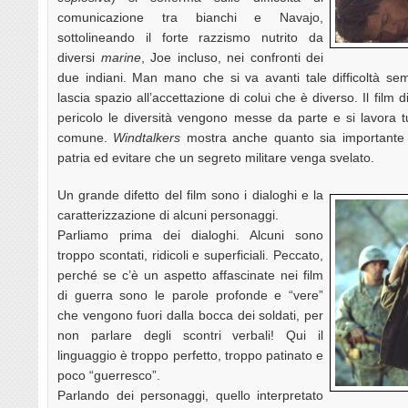
comunicazione tra bianchi e Navajo,
sottolineando il forte razzismo nutrito da
diversi
marine
, Joe incluso, nei confronti dei
due indiani. Man mano che si va avanti tale difficoltà s
lascia spazio all’accettazione di colui che è diverso. Il film
pericolo le diversità vengono messe da parte e si lavora t
comune.
Windtalkers
mostra anche quanto sia importante p
patria ed evitare che un segreto militare venga svelato.
Un grande difetto del film sono i dialoghi e la
caratterizzazione di alcuni personaggi.
Parliamo prima dei dialoghi. Alcuni sono
troppo scontati, ridicoli e superficiali. Peccato,
perché se c’è un aspetto affascinate nei film
di guerra sono le parole profonde e “vere”
che vengono fuori dalla bocca dei soldati, per
non parlare degli scontri verbali! Qui il
linguaggio è troppo perfetto, troppo patinato e
poco “guerresco”.
Parlando dei personaggi, quello interpretato