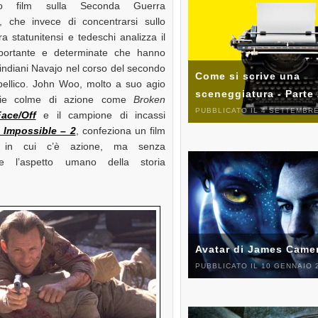
mo film sulla Seconda Guerra
, che invece di concentrarsi sullo
ra statunitensi e tedeschi analizza il
portante e determinate che hanno
 indiani Navajo nel corso del secondo
Come si scrive una
 bellico. John Woo, molto a suo agio
sceneggiatura - Parte
rie colme di azione come
Broken
PUBBLICATO IL 4 SETTEMBRE
ace/Off
e il campione di incassi
 Impossible – 2
, confeziona un film
 in cui c’è azione, ma senza
are l’aspetto umano della storia
Avatar di James Came
PUBBLICATO IL 10 GENNAIO 