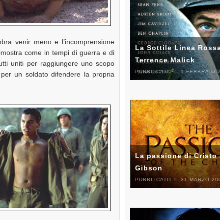
embra venir meno e l’incomprensione
La Sottile Linea Rossa
 dimostra come in tempi di guerra e di
Terrence Malick
utti uniti per raggiungere uno scopo
PUBBLICATO IL 1 FEBBRAIO 
er un soldato difendere la propria
La passione di Cristo 
Gibson
PUBBLICATO IL 31 MARZO 20