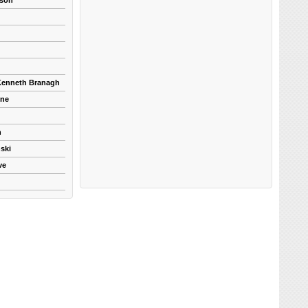
kson
 Kenneth Branagh
yne
n
ski
ve