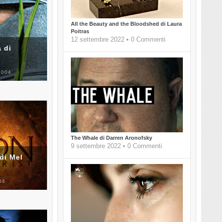
All the Beauty and the Bloodshed di Laura
Poitras
12 settembre 2022 • 0 Commenti
 di
2004
The Whale di Darren Aronofsky
9 settembre 2022 • 0 Commenti
di Mel
04