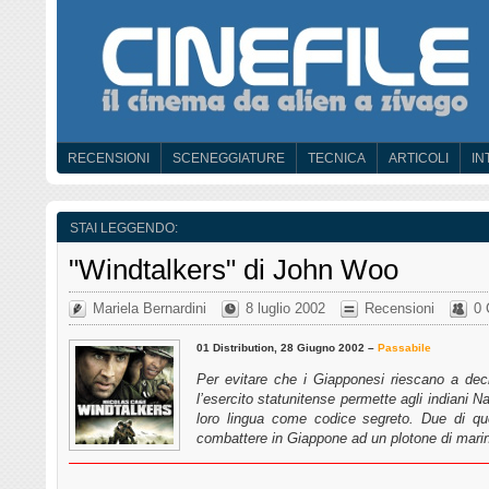
RECENSIONI
SCENEGGIATURE
TECNICA
ARTICOLI
IN
STAI LEGGENDO:
"Windtalkers" di John Woo
Mariela Bernardini
8 luglio 2002
Recensioni
0 
01 Distribution, 28 Giugno 2002 –
Passabile
Per evitare che i Giapponesi riescano a deci
l’esercito statunitense permette agli indiani Na
loro lingua come codice segreto. Due di qu
combattere in Giappone ad un plotone di mari