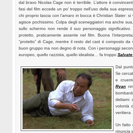
dal bravo Nicolas Cage non è terribile. L’attore è convincen
fasi del film eccede un po’ troppo nell’uso della sua espres
chi proprio lascia con l’amaro in bocca è Christian Slater: s
agisce pochissimo. Colpa degli sceneggiatori ma anche sua,
sullo schermo non rende il suo personaggio significativo.
protetto, praticamente assente nel film. Buona l’interpre
“protetto” di Cage, mentre il resto del cast è composto da 
buon gruppo ma non degno di nota. Con i personaggi seconda
europeo, quello razzista, quello idealista… fa troppo
Salvate
Dal punto
Se cercat
e cruen
Ryan
rim
bombarda
dettami d
volontà 
veritiera.
Un fatto
rinuncia 