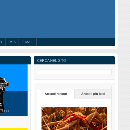
ER
RSS
E-MAIL
CERCA NEL SITO
Articoli recenti
Articoli più letti
 1
 1997