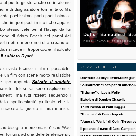
te al punto giusto anche se in alcune
sione di disgraziato e tormentato. Ma
i vede pochissimo, parla pochissimo e
 che in quei pochi minuti che appare
 Lo stesso vale per il Navajo da lui
Dolls - Bambole di St
tazione di Adam Beach nei panni del
PUBBLICATO IL 17 FEBBRAIO
volti noti e meno noti che creano un
ri si cade in troppi
cliché
: il soldato
 il soldato Ryan
!
COMMENTI RECENTI
 di vista tecnico il film è passabile.
e un film con scene molto realistiche
Downton Abbey di Michael Engler
te tipo appunto
Salvate il soldato
Soundtrack: "La talpa" di Alberto I
arrete delusi. Ci sono esplosioni e
"Il danno" di Louis Malle
menti, ma tutti ricreati seguendo i
Babylon di Damien Chazelle
ella spettacolarità piuttosto che la
Third Person di Paul Haggis
di ricreare la guerra in una maniera
"Il cartaio" di Dario Argento
"Jurassic World" di Colin Trevorro
 che bisogna menzionare è che Woo
Il potere del cane di Jane Campion
per fortuna ad una delle tendenze più