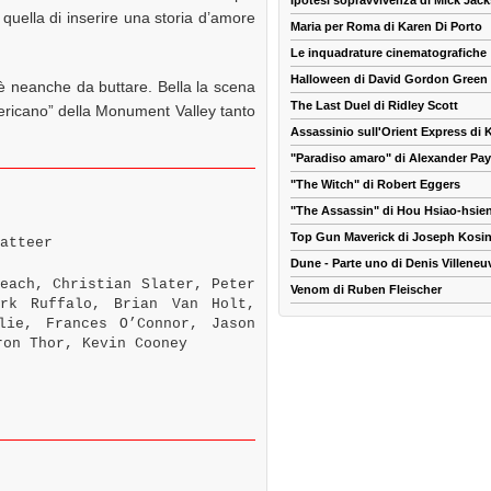
Ipotesi sopravvivenza di Mick Jac
quella di inserire una storia d’amore
Maria per Roma di Karen Di Porto
Le inquadrature cinematografiche
Halloween di David Gordon Green
è neanche da buttare. Bella la scena
The Last Duel di Ridley Scott
ericano” della Monument Valley tanto
Assassinio sull'Orient Express di
"Paradiso amaro" di Alexander Pa
"The Witch" di Robert Eggers
"The Assassin" di Hou Hsiao-hsie
Top Gun Maverick di Joseph Kosin
atteer
Dune - Parte uno di Denis Villeneu
each, Christian Slater, Peter
Venom di Ruben Fleischer
ark Ruffalo, Brian Van Holt,
lie, Frances O’Connor, Jason
ron Thor, Kevin Cooney