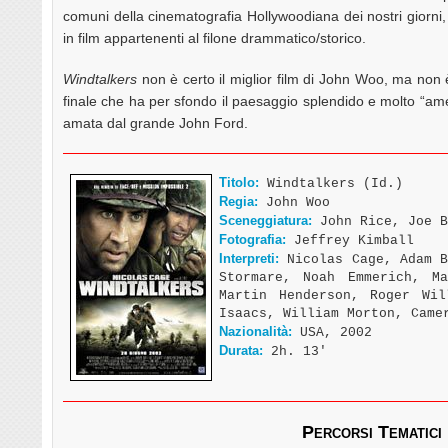
comuni della cinematografia Hollywoodiana dei nostri giorni, 
in film appartenenti al filone drammatico/storico.
Windtalkers
non è certo il miglior film di John Woo, ma non 
finale che ha per sfondo il paesaggio splendido e molto “am
amata dal grande John Ford.
Titolo:
Windtalkers (Id.)
Regia:
John Woo
Sceneggiatura:
John Rice, Joe B
Fotografia:
Jeffrey Kimball
Interpreti:
Nicolas Cage, Adam B
Stormare, Noah Emmerich, M
Martin Henderson, Roger Wil
Isaacs, William Morton, Came
Nazionalità:
USA, 2002
Durata:
2h. 13′
Percorsi Tematici