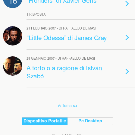
16
“Frontiers” di Xavier Gens
1 RISPOSTA
21 FEBBRAIO 2007 • DI RAFFAELLO DE MASI
“Little Odessa” di James Gray
29 GENNAIO 2007 • DI RAFFAELLO DE MASI
A torto o a ragione di István
Szabó
Torna su
Dispositivo Portatile
Pc Desktop