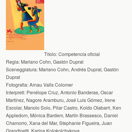
Titolo:
Competencia oficial
Regia:
Mariano Cohn, Gastón Duprat
Sceneggiatura:
Mariano Cohn, Andrés Duprat, Gastón
Duprat
Fotografia:
Arnau Valls Colomer
Interpreti:
Penélope Cruz, Antonio Banderas, Oscar
Martínez, Nagore Aramburu, José Luis Gómez, Irene
Escolar, Manolo Solo, Pilar Castro, Koldo Olabarri, Ken
Appledorn, Mónica Bardem, Martín Brassesco, Daniel
Chamorro, Xana del Mar, Stephanie Figueira, Juan
Grandinetti, Karina Kolokolchykova