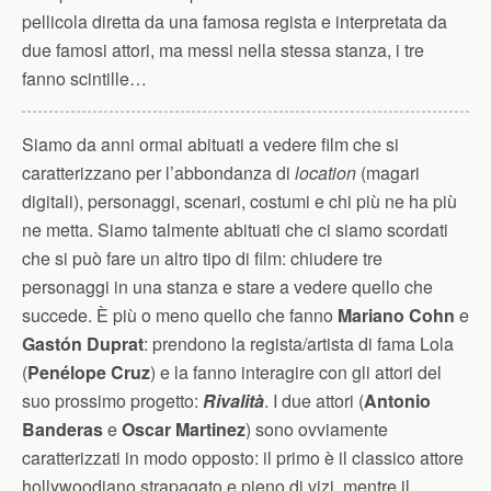
pellicola diretta da una famosa regista e interpretata da
due famosi attori, ma messi nella stessa stanza, i tre
fanno scintille…
Siamo da anni ormai abituati a vedere film che si
caratterizzano per l’abbondanza di
location
(magari
digitali), personaggi, scenari, costumi e chi più ne ha più
ne metta. Siamo talmente abituati che ci siamo scordati
che si può fare un altro tipo di film: chiudere tre
personaggi in una stanza e stare a vedere quello che
succede. È più o meno quello che fanno
Mariano Cohn
e
Gastón Duprat
: prendono la regista/artista di fama Lola
(
Penélope Cruz
) e la fanno interagire con gli attori del
suo prossimo progetto:
Rivalità
. I due attori (
Antonio
Banderas
e
Oscar Martinez
) sono ovviamente
caratterizzati in modo opposto: il primo è il classico attore
hollywoodiano strapagato e pieno di vizi, mentre il