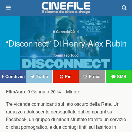
9 Gennaio 2014
“Disconnect” Di Henry-Alex Rubin
Tommaso Tocci
Condividi
Twitta
Pin
E-mail
SMS
FilmAuro, 9 Gennaio 2014 –
Minore
Tre vicende comunicanti sul lato oscuro della Rete. Un
ragazzo adolescente perseguitato dai compagni su
Facebook, un gruppo di minori sfruttato tramite un servizio
di chat pornografico, e due coniugi finiti sul lastrico in