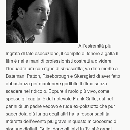
All’estremità più
ingrata di tale esecuzione, il compito di tenere a galla il
film è nelle mani di professionisti costretti a dividere
l’inquadratura con righe di
chat
scritta; va dato merito a
Bateman, Patton, Riseborough e Skarsgård di aver fatto
abbastanza per mantenere godibile il ritmo senza
scadere nel ridicolo. Eppure il ruolo più vivo, come
spesso gli capita, è del notevole Frank Grillo, qui nei
panni di un padre vedovo e rude ex-poliziotto che pur
sapendola più lunga degli altri ha la responsabilità
indiretta dell’evento più grave in questo microcosmo di
sfortune digitali. Grillo, dopo gli inizi in Tv, si è ormai