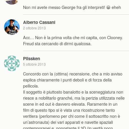
Non mi avete messo George fra gli interpreti! 😀 eheh
Alberto Cassani
2 ottobre 2013
Acc… Non è la prima volta che mi capita, con Clooney.
Freud sta cercando di dirmi qualcosa.
Plissken
5 ottobre 2013
Concordo con la (ottima) recensione, che a mio avviso
esplica chiaramente i punti deboli e di forza della
pellicola.
Il soggetto è piuttosto banalotto e la sceneggiatura non
riesce a nobilitarlo granché, ma la perizia utilizzata nelle
scene in ed out è davvero elevata. Raramente in un
film di questo tipo si è vista una ricostruzione tanto
veritiera (perlomeno per chi come il sottoscritto non è
un’astronauta) dei vari apparati e navette spaziali
contemporanei e, nonostante il 3D (in verità poco