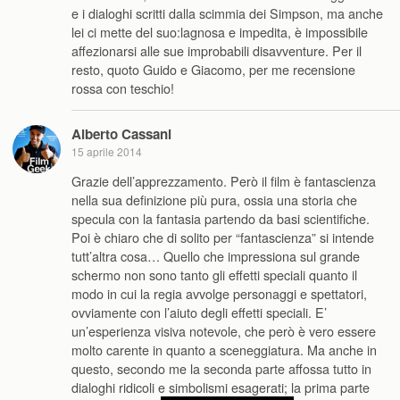
e i dialoghi scritti dalla scimmia dei Simpson, ma anche
lei ci mette del suo:lagnosa e impedita, è impossibile
affezionarsi alle sue improbabili disavventure. Per il
resto, quoto Guido e Giacomo, per me recensione
rossa con teschio!
Alberto Cassani
15 aprile 2014
Grazie dell’apprezzamento. Però il film è fantascienza
nella sua definizione più pura, ossia una storia che
specula con la fantasia partendo da basi scientifiche.
Poi è chiaro che di solito per “fantascienza” si intende
tutt’altra cosa… Quello che impressiona sul grande
schermo non sono tanto gli effetti speciali quanto il
modo in cui la regia avvolge personaggi e spettatori,
ovviamente con l’aiuto degli effetti speciali. E’
un’esperienza visiva notevole, che però è vero essere
molto carente in quanto a sceneggiatura. Ma anche in
questo, secondo me la seconda parte affossa tutto in
dialoghi ridicoli e simbolismi esagerati; la prima parte