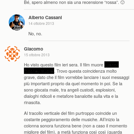
Bé, spero almeno non sia una recensione “rossa”. 🙂
Alberto Cassani
14 ottobre 2013
No, no.
Giacomo
15 ottobre 2013
Ho visto questo film ieri sera. Il film muore
quando
Clooney muore
. Trovo questa coincidenza molto
grave, dato che il film vorrebbe lanciare i suoi messaggi
più importanti proprio da quel momento in poi. Se la
sono giocata male, tra angeli custodi, esplosioni,
dialoghi ridicoli e metafore banalotte sulla vita e la
rinascita.
Al tracollo verticale del film purtroppo coincide un
costante peggioramento delle musiche. All’inizio la
colonna sonora funziona bene (non a caso il momento
migliore del film), a metà funziona così così (guarda