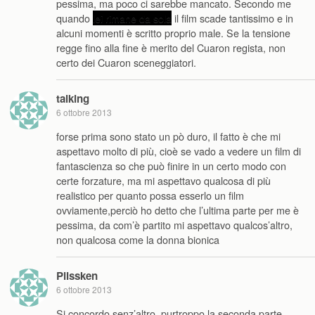
pessima, ma poco ci sarebbe mancato. Secondo me
quando
lei rimane da sola
il film scade tantissimo e in
alcuni momenti è scritto proprio male. Se la tensione
regge fino alla fine è merito del Cuaron regista, non
certo dei Cuaron sceneggiatori.
talking
6 ottobre 2013
forse prima sono stato un pò duro, il fatto è che mi
aspettavo molto di più, cioè se vado a vedere un film di
fantascienza so che può finire in un certo modo con
certe forzature, ma mi aspettavo qualcosa di più
realistico per quanto possa esserlo un film
ovviamente,perciò ho detto che l’ultima parte per me è
pessima, da com’è partito mi aspettavo qualcos’altro,
non qualcosa come la donna bionica
Plissken
6 ottobre 2013
Si concordo senz’altro, purtroppo la seconda parte