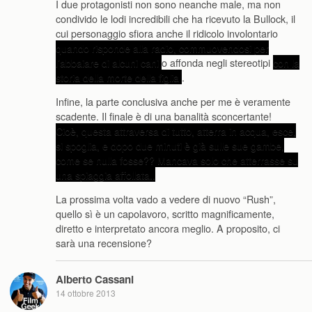
I due protagonisti non sono neanche male, ma non
condivido le lodi incredibili che ha ricevuto la Bullock, il
cui personaggio sfiora anche il ridicolo involontario
quando risponde alla radio, commuovendosi per
l’abbaiare di alcuni cani
o affonda negli stereotipi
con la
storia della morte della figlia
.
Infine, la parte conclusiva anche per me è veramente
scadente. Il finale è di una banalità sconcertante!
Cioè, questa attraversa di tutto, atterra in acqua, esce,
si spoglia, e dopo due minuti è già sulle sue gambe,
come se nulla fosse?? Mancava solo che atterrasse su
una spiaggia affollata..
La prossima volta vado a vedere di nuovo “Rush”,
quello sì è un capolavoro, scritto magnificamente,
diretto e interpretato ancora meglio. A proposito, ci
sarà una recensione?
Alberto Cassani
14 ottobre 2013