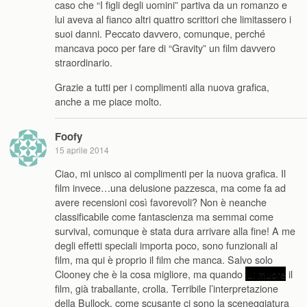
caso che “I figli degli uomini” partiva da un romanzo e
lui aveva al fianco altri quattro scrittori che limitassero i
suoi danni. Peccato davvero, comunque, perché
mancava poco per fare di “Gravity” un film davvero
straordinario.
Grazie a tutti per i complimenti alla nuova grafica,
anche a me piace molto.
Foofy
15 aprile 2014
Ciao, mi unisco ai complimenti per la nuova grafica. Il
film invece…una delusione pazzesca, ma come fa ad
avere recensioni così favorevoli? Non è neanche
classificabile come fantascienza ma semmai come
survival, comunque è stata dura arrivare alla fine! A me
degli effetti speciali importa poco, sono funzionali al
film, ma qui è proprio il film che manca. Salvo solo
Clooney che è la cosa migliore, ma quando
lui muore
il
film, già traballante, crolla. Terribile l’interpretazione
della Bullock, come scusante ci sono la sceneggiatura