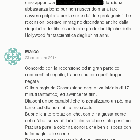
(fino appunto a
quando Clooney muore
) funziona
abbastanza bene pur non riuscendo mai a farci
davvero palpitare per la sorte dei due protagonisti. Le
recensioni positive immagino dipendano anche dalla
singolarità del film rispetto alle produzioni tipiche della
Hollywood fantascientifica degli ultimi anni.
Marco
23 settembre 2014
Concordo con la recensione ed in gran parte coi
commenti al seguito, tranne che con quelli troppo
negativi.
Ottima regia da Oscar (piano-sequenza iniziale di 17
minuti fantastico) ed avvincente film.
Dialoghi un pò banalotti che lo penalizzano un pò, ma
tanto fastidio non mi hanno creato.
Buone le interpretazioni che, come ha giustamente
detto Albe, senza di loro il film sarebbe stato pessimo.
Piaciuta pure la colonna sonora che ben si sposa con
le immagini e le scene.
Reparto tecnico meritevole di tutti i premi vinti.