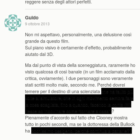
reggere senza degli attori perfetti.
Guido
9 ottobre 2013
Non mi aspettavo, personalmente, una delusione così
grande da questo film.
Sul piano visivo è certamente d’effetto, probabilmente
aiutato dal 3D.
Ma dal punto di vista della sceneggiatura, raramente ho
visto qualcosa di così banale (in un film acclamato dalla
critica, ovviamente). I due personaggi sono veramente
stati scritti molto male, secondo me. Perché dovrei
temere per il destino di una scienziata
che ha fallito più
volte al simulatore, che in ogni movimento sembra fare
la cosa sbagliata, fino a quando, facendo la conta (!!!)
riesce ad indovinare come “tornare a casa”
?
Pienamente d’accordo sul fatto che Clooney mostra
tutto in pochi secondi, ma se la dottoressa della Bullock
ha
pochissimo ossigeno, perché continua a parlarle??