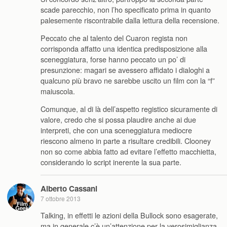
scade parecchio, non l’ho specificato prima in quanto
palesemente riscontrabile dalla lettura della recensione.
Peccato che al talento del Cuaron regista non
corrisponda affatto una identica predisposizione alla
sceneggiatura, forse hanno peccato un po’ di
presunzione: magari se avessero affidato i dialoghi a
qualcuno più bravo ne sarebbe uscito un film con la “f”
maiuscola.
Comunque, al di là dell’aspetto registico sicuramente di
valore, credo che si possa plaudire anche ai due
interpreti, che con una sceneggiatura mediocre
riescono almeno in parte a risultare credibili. Clooney
non so come abbia fatto ad evitare l’effetto macchietta,
considerando lo script inerente la sua parte.
Alberto Cassani
7 ottobre 2013
Talking, in effetti le azioni della Bullock sono esagerate,
ma in generale c’è un’attenzione per la verosimiglianza