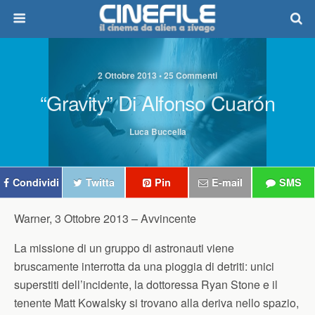
2 Ottobre 2013 • 25 Commenti
“Gravity” Di Alfonso Cuarón
Luca Buccella
Condividi
Twitta
Pin
E-mail
SMS
Warner, 3 Ottobre 2013 –
Avvincente
La missione di un gruppo di astronauti viene
bruscamente interrotta da una pioggia di detriti: unici
superstiti dell’incidente, la dottoressa Ryan Stone e il
tenente Matt Kowalsky si trovano alla deriva nello spazio,