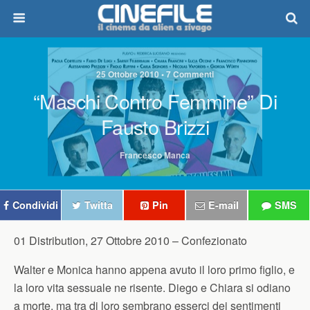
25 Ottobre 2010 • 7 Commenti
“Maschi Contro Femmine” Di
Fausto Brizzi
Francesco Manca
Condividi
Twitta
Pin
E-mail
SMS
01 Distribution, 27 Ottobre 2010 –
Confezionato
Walter e Monica hanno appena avuto il loro primo figlio, e
la loro vita sessuale ne risente. Diego e Chiara si odiano
a morte, ma tra di loro sembrano esserci dei sentimenti