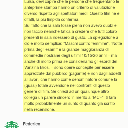
Luisa, devi capire che le persone che frequentano le
anteprime stampa hanno un criterio di valutazione
diverso rispetto agli spettatori medi. Questo film ne è,
difatti, la più limpida conferma.
Sul fatto che la sala fosse piena non avevo dubbi e
non faccio neanche fatica a credere che tutti coloro
presenti in sala ridessero di gusto. La spiegazione a
ciò è molto semplice: “Maschi contro femmine”, “Notte
prima degli esami” e la grande maggioranza di
commedie nostrane degli ultimi 10/15/20 anni – ma
anche di molto prima se consideriamo gli esordi dei
Vanzina Bros. – sono opere concepite per essere
apprezzate dal pubblico (pagante) e non dagli addetti
ai lavori, che hanno come denominatore comune la
(quasi) totale avversione nei confronti di questo
genere di film. Se chiedi ad un qualunque altro
collega un parere sincero in merito a “MCF”, ti farà
molto probabilmente un sunto di quanto già scritto
nella recensione.
Federico