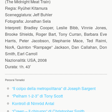
(The Midnight Meat Train)
Regia:
Ryûhei Kitamura
Sceneggiatura:
Jeff Buhler
Fotografia:
Jonathan Sela
Interpreti:
Bradley Cooper, Leslie Bibb, Vinnie Jones,
Brooke Shields, Roger Bart, Tony Curran, Barbara Eve
Harris, Peter Jacobson, Stephanie Mace, Ted Raimi,
NorA, Quinton “Rampage” Jackson, Dan Callahan, Don
Smith, Earl Carroll
Nazionalità:
USA, 2008
Durata:
1h. 43′
Percorsi Tematici
“Il colpo della metropolitana” di Joseph Sargent
“Pelham 1-2-3″ di Tony Scott
Kontroll di Nimród Antal
“Creep – Il chirurgo” di Christopher Smith