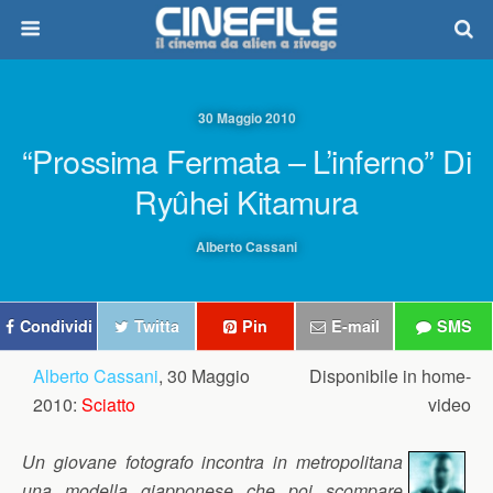
30 Maggio 2010
“Prossima Fermata – L’inferno” Di
Ryûhei Kitamura
Alberto Cassani
Condividi
Twitta
Pin
E-mail
SMS
Alberto Cassani
, 30 Maggio
Disponibile in home-
2010:
Sciatto
video
Un giovane fotografo incontra in metropolitana
una modella giapponese che poi scompare