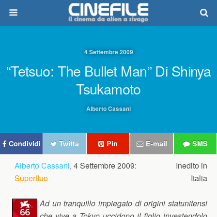
4 Settembre 2009
“Tetsuo: The Bullet Man” Di Shinya
Tsukamoto
Alberto Cassani
Condividi
Twitta
Pin
E-mail
SMS
Alberto Cassani
, 4 Settembre 2009:
Inedito in
Superfluo
Italia
Ad un tranquillo impiegato di origini statunitensi
che vive a Tokyo uccidono il figlio investendolo