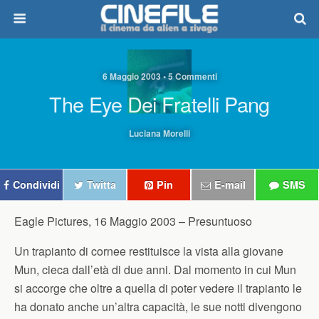
6 Maggio 2003 • 5 Commenti
The Eye Dei Fratelli Pang
Luciana Morelli
Condividi
Twitta
Pin
E-mail
SMS
Eagle Pictures, 16 Maggio 2003 –
Presuntuoso
Un trapianto di cornee restituisce la vista alla giovane
Mun, cieca dall’età di due anni. Dal momento in cui Mun
si accorge che oltre a quella di poter vedere il trapianto le
ha donato anche un’altra capacità, le sue notti divengono