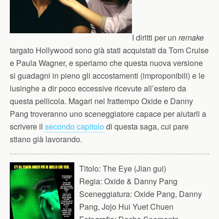
I diritti per un
remake
targato Hollywood sono già stati acquistati da Tom Cruise
e Paula Wagner, e speriamo che questa nuova versione
si guadagni in pieno gli accostamenti (improponibili) e le
lusinghe a dir poco eccessive ricevute all’estero da
questa pellicola. Magari nel frattempo Oxide e Danny
Pang troveranno uno sceneggiatore capace per aiutarli a
scrivere il
secondo capitolo
di questa saga, cui pare
stiano già lavorando.
Titolo:
The Eye (Jian gui)
Regia:
Oxide & Danny Pang
Sceneggiatura:
Oxide Pang, Danny
Pang, Jojo Hui Yuet Chuen