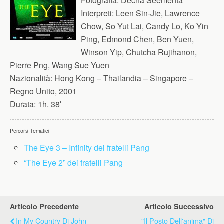
Fotografia:
Decha Seementa
Interpreti:
Leen Sin-Jie, Lawrence
Chow, So Yut Lai, Candy Lo, Ko Yin
Ping, Edmond Chen, Ben Yuen,
Winson Yip, Chutcha Rujihanon,
Pierre Png, Wang Sue Yuen
Nazionalità:
Hong Kong – Thailandia – Singapore –
Regno Unito, 2001
Durata:
1h. 38′
Percorsi Tematici
The Eye 3 – Infinity dei fratelli Pang
“The Eye 2” dei fratelli Pang
Articolo Precedente
Articolo Successivo
In My Country Di John
"Il Posto Dell'anima" Di