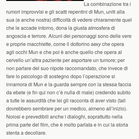
La combinazione tra i
rumori improvvisi e gli scatti repentini di Mun, uniti alla
sua (e anche nostra) difficoltà di vedere chiaramente quel
che le accade intorno, dona la giusta atmosfera di
angoscia e terrore. Alcuni dei personaggi sono delle vere
e proprie macchiette, come il dottorino
sexy
che opera
agli occhi Mun e che poi è anche quello che opera al
cervello un’altra paziente per asportare un tumore; per
non parlare del suo nipote raccomandato, che invece di
fare lo psicologo di sostegno dopo l’operazione si
innamora di Mun e la guarda sempre con la stessa faccia
da ebete (e fin qui non c’è nulla di male) credendo subito
a tutte le assurdità che lei gli racconta di aver visto (tali
dovrebbero sembrare per un medico, almeno all’inizio).
Noiosi e prevedibili anche i dialoghi, soprattutto nella
prima parte del film, che è molto parlata e in cui la storia
stenta a decollare.