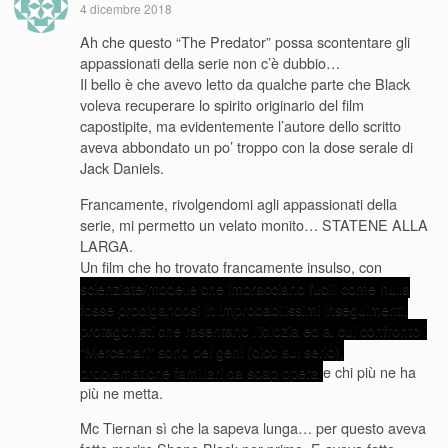
4 dicembre 2018
Ah che questo “The Predator” possa scontentare gli
appassionati della serie non c’è dubbio…
Il bello è che avevo letto da qualche parte che Black
voleva recuperare lo spirito originario del film
capostipite, ma evidentemente l’autore dello scritto
aveva abbondato un po’ troppo con la dose serale di
Jack Daniels.
Francamente, rivolgendomi agli appassionati della
serie, mi permetto un velato monito… STATENE ALLA
LARGA.
Un film che ho trovato francamente insulso, con
scienziate/modelle che imbracciano fucili come nulla
fosse prodigandosi in improbabilissimi inseguimenti,
protagonisti che rasentano l’idiozia ed al cui confronto i
“Mercenari” sono dei geni (dico sul serio),
problematiche familiari da soap opera
e chi più ne ha
più ne metta.
Mc Tiernan sì che la sapeva lunga… per questo aveva