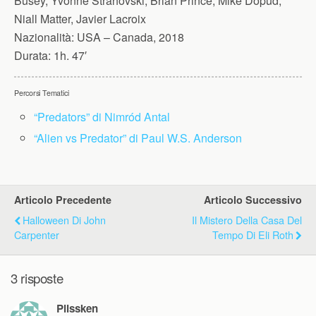
Busey, Yvonne Strahovski, Brian Prince, Mike Dopud,
Niall Matter, Javier Lacroix
Nazionalità:
USA – Canada, 2018
Durata:
1h. 47′
Percorsi Tematici
“Predators” di Nimród Antal
“Alien vs Predator” di Paul W.S. Anderson
Articolo Precedente
Articolo Successivo
Halloween Di John
Il Mistero Della Casa Del
Carpenter
Tempo Di Eli Roth
3 risposte
Plissken