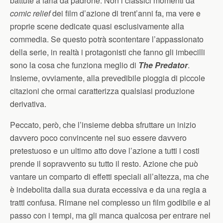
battute a farla da padrone. Non i classici momenti da
comic relief
dei film d’azione di trent’anni fa, ma vere e
proprie scene dedicate quasi esclusivamente alla
commedia. Se questo potrà scontentare l’appassionato
della serie, in realtà i protagonisti che fanno gli imbecilli
sono la cosa che funziona meglio di
The Predator
.
Insieme, ovviamente, alla prevedibile pioggia di piccole
citazioni che ormai caratterizza qualsiasi produzione
derivativa.
Peccato, però, che l’insieme debba sfruttare un inizio
davvero poco convincente nel suo essere davvero
pretestuoso e un ultimo atto dove l’azione a tutti i costi
prende il sopravvento su tutto il resto. Azione che può
vantare un comparto di effetti speciali all’altezza, ma che
è indebolita dalla sua durata eccessiva e da una regia a
tratti confusa. Rimane nel complesso un film godibile e al
passo con i tempi, ma gli manca qualcosa per entrare nel