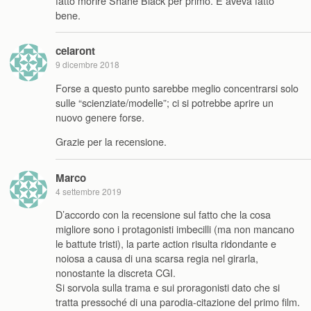
fatto morire Shane Black per primo. E aveva fatto
bene.
celaront
9 dicembre 2018
Forse a questo punto sarebbe meglio concentrarsi solo
sulle “scienziate/modelle”; ci si potrebbe aprire un
nuovo genere forse.
Grazie per la recensione.
Marco
4 settembre 2019
D’accordo con la recensione sul fatto che la cosa
migliore sono i protagonisti imbecilli (ma non mancano
le battute tristi), la parte action risulta ridondante e
noiosa a causa di una scarsa regia nel girarla,
nonostante la discreta CGI.
Si sorvola sulla trama e sui proragonisti dato che si
tratta pressoché di una parodia-citazione del primo film.