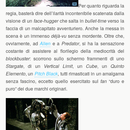
Per quanto riguarda la
regia, basterà dire dell’ilarità incontenibile scatenata dalla
visione di un
face-hugger
che salta in
bullet-time
verso la
faccia di un malcapitato avventuriero. Anche la messa in
scena è un immenso
déjà-vu
senza mordente. Oltre che,
ovviamente, ad
Alien
e a
Predator
, si ha la sensazione
costante di assistere al florilegio della mediocrità del
blockbuster
: scorrono sullo schermo frammenti di uno
Stargate
, di un
Vertical Limit
, un
Cube
, un
Quinto
Elemento
, un
Pitch Black
, tutti rimasticati in un amalgama
senza fascino, eccetto quello esercitato sul
fan
“duro e
puro” dei due marchi originari.