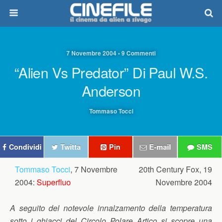
7 Novembre 2004 • 9 Commenti
“Alien Vs Predator” Di Paul W.S.
Anderson
Tommaso Tocci
Condividi
Twitta
Pin
E-mail
SMS
Tommaso Tocci
, 7 Novembre
20th Century Fox, 19
2004:
Superfluo
Novembre 2004
A seguito del notevole innalzamento della temperatura
sotto i ghiacci del Circolo Polare Artico si scopre una