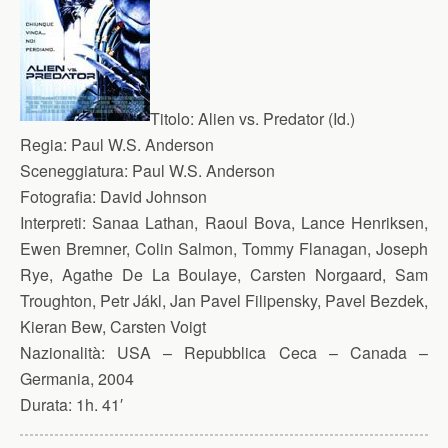
Titolo:
Alien vs. Predator (Id.)
Regia:
Paul W.S. Anderson
Sceneggiatura:
Paul W.S. Anderson
Fotografia:
David Johnson
Interpreti:
Sanaa Lathan, Raoul Bova, Lance Henriksen,
Ewen Bremner, Colin Salmon, Tommy Flanagan, Joseph
Rye, Agathe De La Boulaye, Carsten Norgaard, Sam
Troughton, Petr Jákl, Jan Pavel Filipensky, Pavel Bezdek,
Kieran Bew, Carsten Voigt
Nazionalità:
USA – Repubblica Ceca – Canada –
Germania, 2004
Durata:
1h. 41′