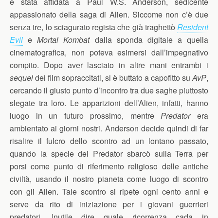
è stata affidata a Paul W.S. Anderson, sedicente
appassionato della saga di Alien. Siccome non c’è due
senza tre, lo sciagurato regista che già traghettò
Resident
Evil
e
Mortal Kombat
dalla sponda digitale a quella
cinematografica, non poteva esimersi dall’impegnativo
compito. Dopo aver lasciato in altre mani entrambi i
sequel
dei film sopraccitati, si è buttato a capofitto su
AvP
,
cercando il giusto punto d’incontro tra due saghe piuttosto
slegate tra loro. Le apparizioni dell’Alien, infatti, hanno
luogo in un futuro prossimo, mentre
Predator
era
ambientato ai giorni nostri. Anderson decide quindi di far
risalire il fulcro dello scontro ad un lontano passato,
quando la specie dei Predator sbarcò sulla Terra per
porsi come punto di riferimento religioso delle antiche
civiltà, usando il nostro pianeta come luogo di scontro
con gli Alien. Tale scontro si ripete ogni cento anni e
serve da rito di iniziazione per i giovani guerrieri
predatori. Inutile dire quale ricorrenza cada in