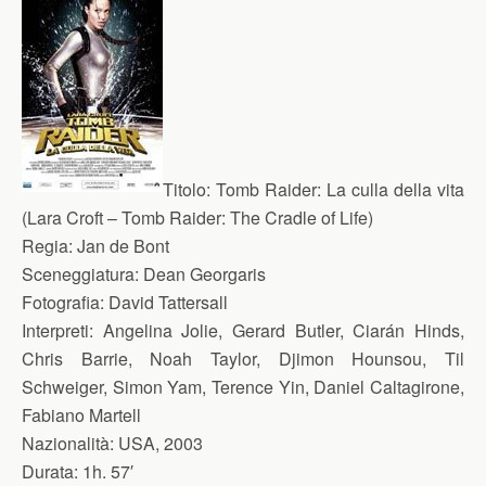
Titolo:
Tomb Raider: La culla della vita
(Lara Croft – Tomb Raider: The Cradle of Life)
Regia:
Jan de Bont
Sceneggiatura:
Dean Georgaris
Fotografia:
David Tattersall
Interpreti:
Angelina Jolie, Gerard Butler, Ciarán Hinds,
Chris Barrie, Noah Taylor, Djimon Hounsou, Til
Schweiger, Simon Yam, Terence Yin, Daniel Caltagirone,
Fabiano Martell
Nazionalità:
USA, 2003
Durata:
1h. 57′