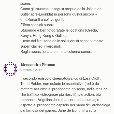
scene.
Ottimi gli stuntman eseguiti proprio dalla Jolie e da
Butler (pre-Leonida) in persona quindi ancora +
emozionanti e coinvolgenti.
Effetti speciali buoni.
Stupende e ben fotografate le locations (Grecia,
Kenya, Hong Kong e Galles).
Limite del film sono delle soluzioni di script piuttosto
superficiali ed inverosimili.
Regia appassionata e ottima colonna sonora.
Alessandro Pitocco
9 febbraio 2016
Il secondo episodio cinematografico di Lara Croft :
Tomb Raider, non delude le aspettative ( ed è da
mettere assieme al precedente episodio, nella teca dei
film tratti da videogmae più riusciti), più action, più
romance ! Angelina Jolie è ancora più a suo agio
rispetto al precedente capitolo nei panni dell’archeologa
più famosa dei games, Jane de Bont mira sulla