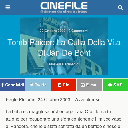
22 Ottobre 2003 • 2 Commenti
Tomb Raider: La Culla Della Vita
Di Jan De Bont
Mariela Bernardini
Condividi
Twitta
Pin
E-mail
SMS
Eagle Pictures, 24 Ottobre 2003 –
Avventuroso
La bella e coraggiosa archeologa Lara Croft torna in
azione per recuperare una sfera contenente il mitico vaso
di Pandora, che le è stata sottratta da un perfido cinese e