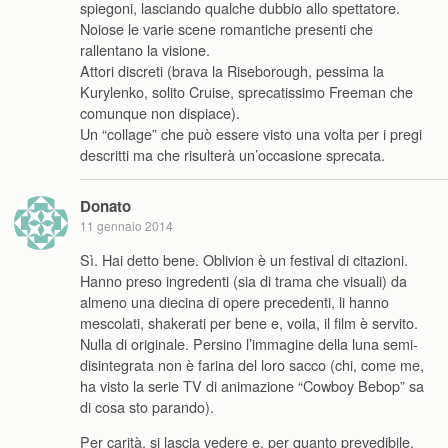
spiegoni, lasciando qualche dubbio allo spettatore.
Noiose le varie scene romantiche presenti che
rallentano la visione.
Attori discreti (brava la Riseborough, pessima la
Kurylenko, solito Cruise, sprecatissimo Freeman che
comunque non dispiace).
Un “collage” che può essere visto una volta per i pregi
descritti ma che risulterà un’occasione sprecata.
Donato
11 gennaio 2014
Sì. Hai detto bene. Oblivion è un festival di citazioni.
Hanno preso ingredenti (sia di trama che visuali) da
almeno una diecina di opere precedenti, li hanno
mescolati, shakerati per bene e, voila, il film è servito.
Nulla di originale. Persino l’immagine della luna semi-
disintegrata non è farina del loro sacco (chi, come me,
ha visto la serie TV di animazione “Cowboy Bebop” sa
di cosa sto parando).
Per carità, si lascia vedere e, per quanto prevedibile,