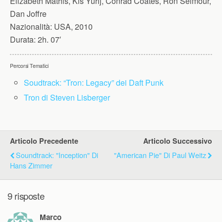
Elizabeth Mathis, Kis Yurij, Conrad Coates, Ron Selmour,
Dan Joffre
Nazionalità:
USA, 2010
Durata:
2h. 07′
Percorsi Tematici
Soudtrack: “Tron: Legacy” dei Daft Punk
Tron di Steven Lisberger
Articolo Precedente
Articolo Successivo
Soundtrack: "Inception" Di
"American Pie" Di Paul Weitz
Hans Zimmer
9 risposte
Marco