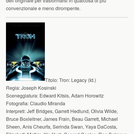
dell’originale per trasformarsi in qualcosa di più
convenzionale e meno dirompente.
Titolo:
Tron: Legacy (Id.)
Regia:
Joseph Kosinski
Sceneggiatura:
Edward Kitsis, Adam Horowitz
Fotografia:
Claudio Miranda
Interpreti:
Jeff Bridges, Garrett Hedlund, Olivia Wilde,
Bruce Boxleitner, James Frain, Beau Garrett, Michael
Sheen, Anis Cheurfa, Serinda Swan, Yaya DaCosta,