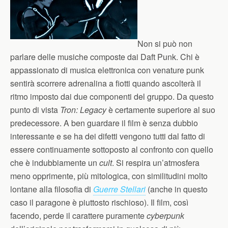
Non si può non
parlare delle musiche composte dai Daft Punk. Chi è
appassionato di musica elettronica con venature punk
sentirà scorrere adrenalina a fiotti quando ascolterà il
ritmo imposto dai due componenti del gruppo. Da questo
punto di vista
Tron: Legacy
è certamente superiore al suo
predecessore. A ben guardare il film è senza dubbio
interessante e se ha dei difetti vengono tutti dal fatto di
essere continuamente sottoposto al confronto con quello
che è indubbiamente un
cult
. Si respira un’atmosfera
meno opprimente, più mitologica, con similitudini molto
lontane alla filosofia di
Guerre Stellari
(anche in questo
caso il paragone è piuttosto rischioso). Il film, così
facendo, perde il carattere puramente
cyberpunk