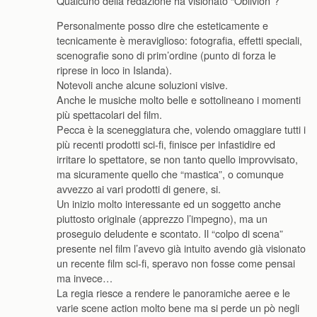
Qualcuno della redazione ha visionato “Oblivion”?
Personalmente posso dire che esteticamente e
tecnicamente è meraviglioso: fotografia, effetti speciali,
scenografie sono di prim’ordine (punto di forza le
riprese in loco in Islanda).
Notevoli anche alcune soluzioni visive.
Anche le musiche molto belle e sottolineano i momenti
più spettacolari del film.
Pecca è la sceneggiatura che, volendo omaggiare tutti i
più recenti prodotti sci-fi, finisce per infastidire ed
irritare lo spettatore, se non tanto quello improvvisato,
ma sicuramente quello che “mastica”, o comunque
avvezzo ai vari prodotti di genere, si.
Un inizio molto interessante ed un soggetto anche
piuttosto originale (apprezzo l’impegno), ma un
proseguio deludente e scontato. Il “colpo di scena”
presente nel film l’avevo già intuito avendo già visionato
un recente film sci-fi, speravo non fosse come pensai
ma invece…
La regia riesce a rendere le panoramiche aeree e le
varie scene action molto bene ma si perde un pò negli