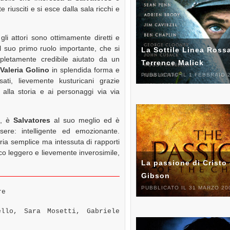
riusciti e si esce dalla sala ricchi e
i gli attori sono ottimamente diretti e
al suo primo ruolo importante, che si
La Sottile Linea Rossa
pletamente credibile aiutato da un
Terrence Malick
a
Valeria Golino
in splendida forma e
PUBBLICATO IL 1 FEBBRAIO 
sati, lievemente kusturicani grazie
 alla storia e ai personaggi via via
o, è
Salvatores
al suo meglio ed è
ere: intelligente ed emozionante.
oria semplice ma intessuta di rapporti
occo leggero e lievemente inverosimile,
La passione di Cristo 
Gibson
PUBBLICATO IL 31 MARZO 20
re
llo, Sara Mosetti, Gabriele