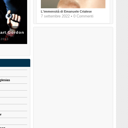
L'immensità di Emanuele Crialese
7 settembre 2022 • 0 Commenti
uart Gordon
 2010
glesias
w