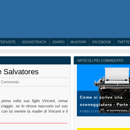
TERVISTE
SOUNDTRACK
DIARIO
MUNTARI
FACEBOOK
TWITT
ARTICOLI PIÙ COMMENTATI
le Salvatores
 Commento
Come si scrive una
 prima volta suo figlio Vincent, ormai
sceneggiatura - Parte
 viaggio, se lo ritrova nascosto sul suo
 con lui mentre la madre di Vincent e il
PUBBLICATO IL 5 SETTEMBRE