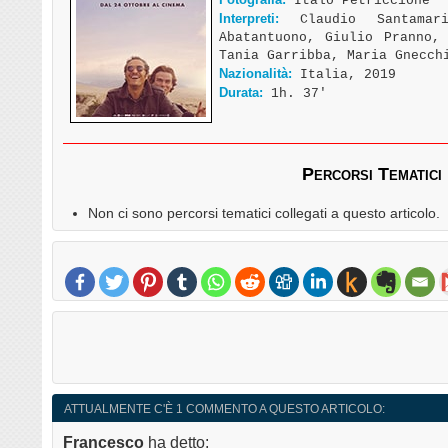
Italo Petriccione
Interpreti:
Claudio Santamari
Abatantuono, Giulio Pranno,
Tania Garribba, Maria Gnecch
Nazionalità:
Italia, 2019
Durata:
1h. 37′
Percorsi Tematici
Non ci sono percorsi tematici collegati a questo articolo.
ATTUALMENTE C'È 1 COMMENTO A QUESTO ARTICOLO:
Francesco
ha detto: