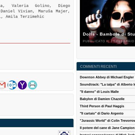
a, Valeria Golino, Diego
 Daniel Vivian, Maruša Majer,
i, Amila Terzimehic
Dolls - Bambole di St
PUBBLICATO IL 17 FEBBRAIO
COMMENTI RECENTI
Downton Abbey di Michael Engler
Soundtrack: "La talpa" di Alberto I
"Il danno" di Louis Malle
Babylon di Damien Chazelle
Third Person di Paul Haggis
"Il cartaio" di Dario Argento
"Jurassic World" di Colin Trevorro
Il potere del cane di Jane Campion