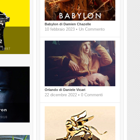
Babylon di Damien Chazelle
10 febbraio 2023 • Un Commento
 2
 1997
Orlando di Daniele Vicari
22 dicembre 2022 • 0 Commenti
ron
2010