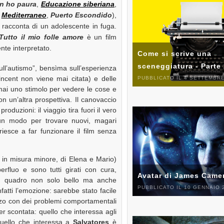
on ho paura
,
Educazione siberiana
,
,
Mediterraneo
,
Puerto Escondido
),
 racconta di un adolescente in fuga.
Tutto il mio folle amore
è un film
nte interpretato.
Come si scrive una
sceneggiatura - Parte
ull’autismo”, bensìma sull’esperienza
incent non viene mai citata) e delle
PUBBLICATO IL 4 SETTEMBRE
mai uno stimolo per vedere le cose e
 un’altra prospettiva. Il canovaccio
roduzioni: il viaggio tira fuori il vero
 un modo per trovare nuovi, magari
riesce a far funzionare il film senza
, in misura minore, di Elena e Mario)
rfluo e sono tutti girati con cura,
Avatar di James Came
n quadro non solo bello ma anche
PUBBLICATO IL 10 GENNAIO 
nfatti l’emozione: sarebbe stato facile
azzo con dei problemi comportamentali
per scontata: quello che interessa agli
 quello che interessa a
Salvatores
è