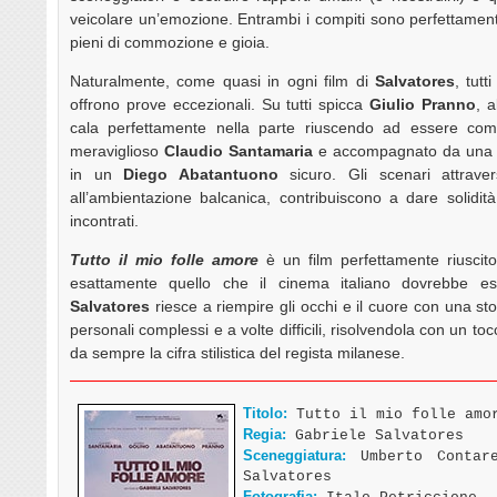
veicolare un’emozione. Entrambi i compiti sono perfettamente 
pieni di commozione e gioia.
Naturalmente, come quasi in ogni film di
Salvatores
, tutt
offrono prove eccezionali. Su tutti spicca
Giulio Pranno
, 
cala perfettamente nella parte riuscendo ad essere com
meraviglioso
Claudio Santamaria
e accompagnato da un
in un
Diego Abatantuono
sicuro. Gli scenari attraver
all’ambientazione balcanica, contribuiscono a dare solidità
incontrati.
Tutto il mio folle amore
è un film perfettamente riuscit
esattamente quello che il cinema italiano dovrebbe ess
Salvatores
riesce a riempire gli occhi e il cuore con una st
personali complessi e a volte difficili, risolvendola con un t
da sempre la cifra stilistica del regista milanese.
Titolo:
Tutto il mio folle amo
Regia:
Gabriele Salvatores
Sceneggiatura:
Umberto Contare
Salvatores
Fotografia: