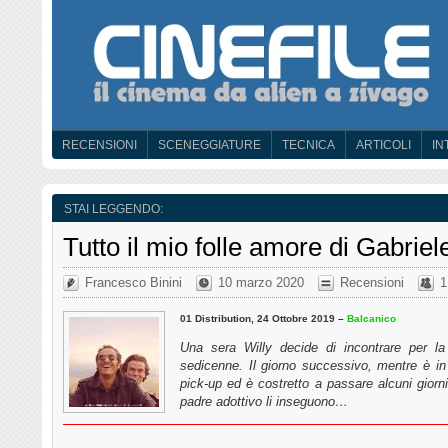
RECENSIONI
SCENEGGIATURE
TECNICA
ARTICOLI
IN
STAI LEGGENDO:
Tutto il mio folle amore di Gabrie
Francesco Binini
10 marzo 2020
Recensioni
1
01 Distribution, 24 Ottobre 2019 –
Balcanico
Una sera Willy decide di incontrare per la
sedicenne. Il giorno successivo, mentre è in
pick-up ed è costretto a passare alcuni giorni
padre adottivo li inseguono…