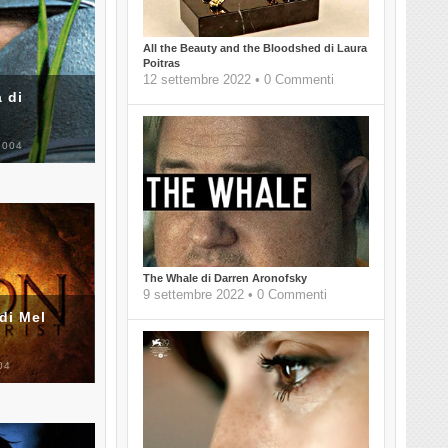
All the Beauty and the Bloodshed di Laura
Poitras
12 settembre 2022 • 0 Commenti
 di
2004
The Whale di Darren Aronofsky
9 settembre 2022 • 0 Commenti
di Mel
04