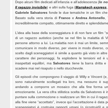
Dopo alcuni film dedicati all’infanzia e all’adolescenza (
Io n
Il ragazzo invisibile
) e altri sulla fuga (
Marrakech express
Gabriele Salvatores
fonde le due tematiche in un film che
Basato sulla vera storia di
Franco
e
Andrea Antonello
,
incredibilmente compatto, ottimamente diretto e splendidame
L’idea alla base della sceneggiatura è di non fare un film “s
di un ragazzo autistico (anche se nel film la malattia di V
persone attorno a lui. La malattia non è mai un limite, sem
comunicare in modo diverso, per vivere in modo diverso, con
scelto dagli sceneggiatori è simile a quanto già visto in altre p
carattere dei personaggi, fa esplodere le tensioni ed è
inaspettati equilibri, ma
Salvatores
tiene la barra dritta e 
scadere mai nel risaputo o nello stucchevole.
Gli episodi che compongono il viaggio di Willy e Vincent (e
sono naturalmente scollegati tra loro, ma nessuno è supe
andando a comporre un mosaico che alla fine forma u
emozionante. La vera cifra stilistica scelta da Salvatores è i
puntare sulla commozione o realizzare un film in cui il rag
alla fine viene “accettato”, invece qui l’accettazione è data 
sceneggiatori è costruire rapporti umani (o ricostruirli) e