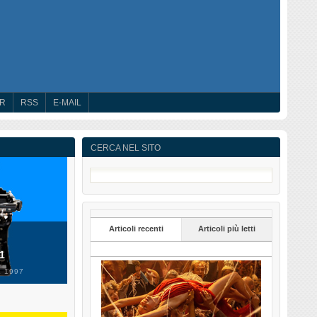
ER
RSS
E-MAIL
CERCA NEL SITO
Articoli recenti
Articoli più letti
 1
 1997